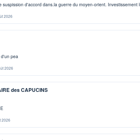
 suspission d'accord dans.la guerre du moyen-orient. Investissement lo
ût 2026
s d'un pea
oût 2026
IAIRE des CAPUCINS
ME
t 2026