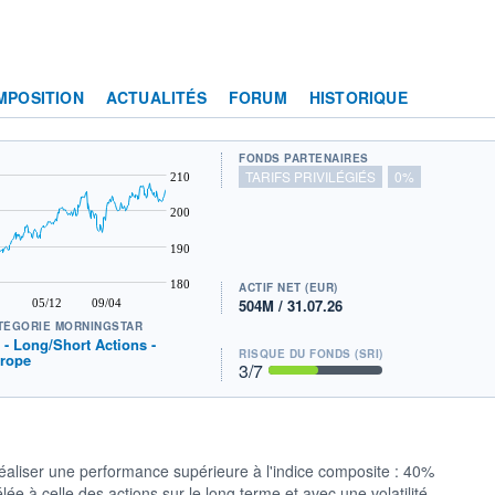
MPOSITION
ACTUALITÉS
FORUM
HISTORIQUE
FONDS PARTENAIRES
TARIFS PRIVILÉGIÉS
0%
210
200
190
180
ACTIF NET (EUR)
504M / 31.07.26
05/12
09/04
TÉGORIE MORNINGSTAR
t - Long/Short Actions -
RISQUE DU FONDS (SRI)
rope
3
/7
liser une performance supérieure à l'indice composite : 40%
e à celle des actions sur le long terme et avec une volatilité