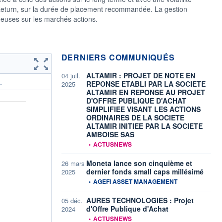
t Return, sur la durée de placement recommandée. La gestion
deuses sur les marchés actions.
DERNIERS COMMUNIQUÉS
ALTAMIR : PROJET DE NOTE EN
04 juil.
REPONSE ETABLI PAR LA SOCIETE
.
2025
ALTAMIR EN REPONSE AU PROJET
D'OFFRE PUBLIQUE D'ACHAT
SIMPLIFIEE VISANT LES ACTIONS
ORDINAIRES DE LA SOCIETE
ALTAMIR INITIEE PAR LA SOCIETE
AMBOISE SAS
information fournie par
•
ACTUSNEWS
Moneta lance son cinquième et
26 mars
dernier fonds small caps millésimé
2025
information fournie par
•
AGEFI ASSET MANAGEMENT
AURES TECHNOLOGIES : Projet
05 déc.
d'Offre Publique d'Achat
2024
information fournie par
•
ACTUSNEWS