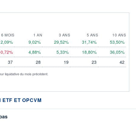
6 MOIS
1 AN
3 ANS
5 ANS
10 ANS
2,09%
9,02%
29,52%
31,74%
53,50%
-0,72%
4,88%
5,33%
18,80%
36,05%
37
28
19
23
42
eur liquidative du mois précédent.
 ETF ET OPCVM
 bas