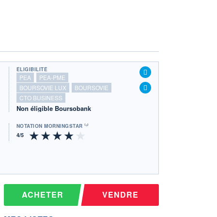
ÉLIGIBILITÉ
PEA
PEA-PME
BOURSOVIE LUX
BOURSOVIE
CTO BUSINESS
Non éligible Boursobank
NOTATION MORNINGSTAR ⁽¹⁾
ACHETER
VENDRE