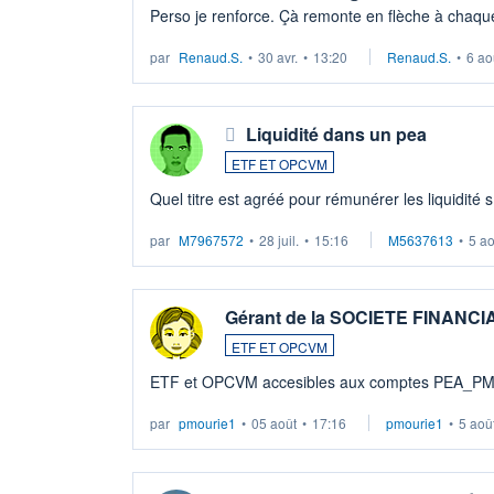
Perso je renforce. Çà remonte en flèche à chaque
LU3 ...
par
Renaud.S.
•
30 avr.
•
13:20
Renaud.S.
•
6 ao
Liquidité dans un pea
ETF ET OPCVM
Quel titre est agréé pour rémunérer les liquidité 
par
M7967572
•
28 juil.
•
15:16
M5637613
•
5 a
Gérant de la SOCIETE FINANC
ETF ET OPCVM
ETF et OPCVM accesibles aux comptes PEA_P
par
pmourie1
•
05 août
•
17:16
pmourie1
•
5 aoû