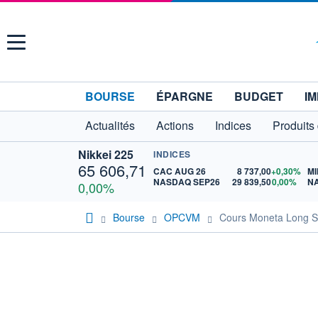
Menu
BOURSE
ÉPARGNE
BUDGET
IM
Actualités
Actions
Indices
Produits
Nikkei 225
INDICES
65 606,71
CAC AUG 26
8 737,00
+0,30%
MI
NASDAQ SEP26
29 839,50
0,00%
N
0,00%
Bourse
OPCVM
Cours Moneta Long S