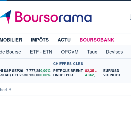
MOBILIER
IMPÔTS
ACTU
BOURSOBANK
 de Bourse
ETF - ETN
OPCVM
Taux
Devises
CHIFFRES-CLÉS
NI S&P SEP26
7 777,25
0,00%
PÉTROLE BRENT
82,35
$US
EUR/USD
ASDAQ DEC26
30 135,00
0,00%
ONCE D'OR
4 342,26
$US
VIX INDEX
hort R