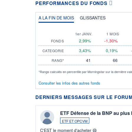
PERFORMANCES DU FONDS
A LA FIN DE MOIS
GLISSANTES
1er JANV.
1 MOIS
2,99%
-1,30%
FONDS
3,43%
0,19%
CATEGORIE
41
66
RANG*
*Rangs calculés en percentile par Morningstar sur la dernière val
Consulter les infos des autres fonds
DERNIERS MESSAGES SUR LE FORUM
ETF Défense de la BNP au plus
ETF ET OPCVM
C'EST le moment d'acheter 😄​