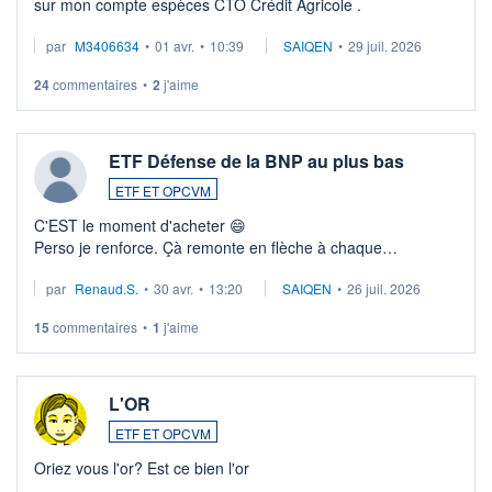
sur mon compte espèces CTO Crédit Agricole .
par
M3406634
•
01 avr.
•
10:39
SAIQEN
•
29 juil. 2026
24
commentaires
•
2
j'aime
ETF Défense de la BNP au plus bas
ETF ET OPCVM
C'EST le moment d'acheter 😄​
Perso je renforce. Çà remonte en flèche à chaque
suspission d'accord dans.la guerre du moyen-orient.
par
Renaud.S.
•
30 avr.
•
13:20
SAIQEN
•
26 juil. 2026
Investissement long terme tip top pour sa retraite.
LU3 ...
15
commentaires
•
1
j'aime
L'OR
ETF ET OPCVM
Oriez vous l'or? Est ce bien l'or