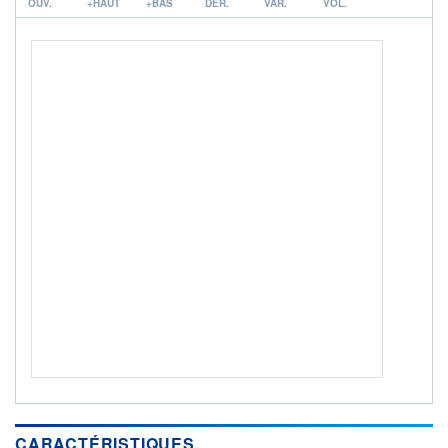
ACTIF NET (EUR)
OUV.
+HAUT
+BAS
DER.
VAR.
VOL.
2 889M / 31.07.26
NOTATION MORNINGSTAR ⁽¹⁾
RISQUE DU FONDS (SRI)
3
/7
ISR
Ce fonds détient le Label ISR (Investissement Social
+ PORTEFEUILLE
+ LISTE
CARACTÉRISTIQUES