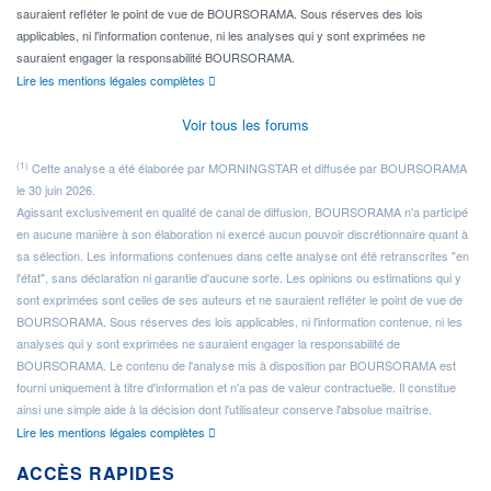
sauraient refléter le point de vue de BOURSORAMA. Sous réserves des lois
applicables, ni l'information contenue, ni les analyses qui y sont exprimées ne
sauraient engager la responsabilité BOURSORAMA.
Lire les mentions légales complètes
Voir tous les forums
(1)
Cette analyse a été élaborée par MORNINGSTAR et diffusée par BOURSORAMA
le 30 juin 2026.
Agissant exclusivement en qualité de canal de diffusion, BOURSORAMA n'a participé
en aucune manière à son élaboration ni exercé aucun pouvoir discrétionnaire quant à
sa sélection. Les informations contenues dans cette analyse ont été retranscrites "en
l'état", sans déclaration ni garantie d'aucune sorte. Les opinions ou estimations qui y
sont exprimées sont celles de ses auteurs et ne sauraient refléter le point de vue de
BOURSORAMA. Sous réserves des lois applicables, ni l'information contenue, ni les
analyses qui y sont exprimées ne sauraient engager la responsabilité de
BOURSORAMA. Le contenu de l'analyse mis à disposition par BOURSORAMA est
fourni uniquement à titre d'information et n'a pas de valeur contractuelle. Il constitue
ainsi une simple aide à la décision dont l'utilisateur conserve l'absolue maîtrise.
Lire les mentions légales complètes
ACCÈS RAPIDES