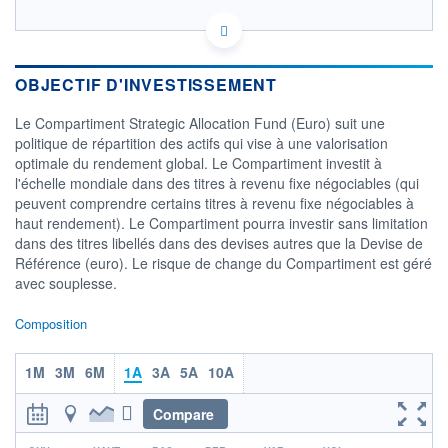
LU0093503497 - BlackRock (Luxembourg) SA
OPCVM DERNIER COURS CONNU AU 04/08/2026
Consulter le prospectus / DIC
OBJECTIF D'INVESTISSEMENT
24
Le Compartiment Strategic Allocation Fund (Euro) suit une
22
politique de répartition des actifs qui vise à une valorisation
optimale du rendement global. Le Compartiment investit à
20
l'échelle mondiale dans des titres à revenu fixe négociables (qui
18
peuvent comprendre certains titres à revenu fixe négociables à
02/12
07/04
haut rendement). Le Compartiment pourra investir sans limitation
dans des titres libellés dans des devises autres que la Devise de
CATÉGORIE MORNINGSTAR
Référence (euro). Le risque de change du Compartiment est géré
Allocation EUR Modérée -
avec souplesse.
International
Composition
FONDS PARTENAIRES
TARIFS PRIVILÉGIÉS
0%
1M
3M
6M
1A
3A
5A
10A
ÉLIGIBILITÉ
PEA
PEA-PME
BOURSOVIE LUX
BOURSOVIE
CTO BUSINESS
Compare
r