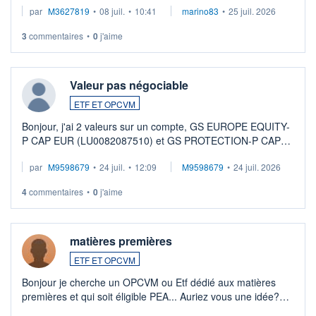
par
M3627819
•
08 juil.
•
10:41
marino83
•
25 juil. 2026
3
commentaires
•
0
j'aime
Valeur pas négociable
ETF ET OPCVM
Bonjour, j'ai 2 valeurs sur un compte, GS EUROPE EQUITY-
P CAP EUR (LU0082087510) et GS PROTECTION-P CAP
EUR (LU0546913194), que je souhaite vendre. Lorsque je
par
M9598679
•
24 juil.
•
12:09
M9598679
•
24 juil. 2026
veux procéder à la vente, on me signale ...
4
commentaires
•
0
j'aime
matières premières
ETF ET OPCVM
Bonjour je cherche un OPCVM ou Etf dédié aux matières
premières et qui soit éligible PEA... Auriez vous une idée?
Merci de vos conseils