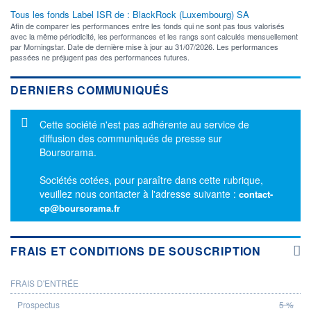
Tous les fonds Label ISR de : BlackRock (Luxembourg) SA
Afin de comparer les performances entre les fonds qui ne sont pas tous valorisés
avec la même périodicité, les performances et les rangs sont calculés mensuellement
par Morningstar. Date de dernière mise à jour au 31/07/2026. Les performances
passées ne préjugent pas des performances futures.
DERNIERS COMMUNIQUÉS
Message d'information
Cette société n'est pas adhérente au service de
diffusion des communiqués de presse sur
Boursorama.
Sociétés cotées, pour paraître dans cette rubrique,
veuillez nous contacter à l'adresse suivante :
contact-
cp@boursorama.fr
FRAIS ET CONDITIONS DE SOUSCRIPTION
FRAIS D'ENTRÉE
PROSPECTUS
BOURSOBANK
5 %