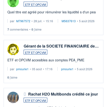
ETF ET OPCVM
Quel titre est agréé pour rémunérer les liquidité s d'un pea
par
M7967572
•
28 juil.
•
15:16
M5637613
•
5 août 2026
7
commentaires
•
0
j'aime
Gérant de la SOCIETE FINANCIAIRE de…
ETF ET OPCVM
ETF et OPCVM accesibles aux comptes PEA_PME
par
pmourie1
•
05 août
•
17:16
pmourie1
•
5 août 2026
0
j'aime
Rachat H2O Multibonds crédité ce jour
ETF ET OPCVM