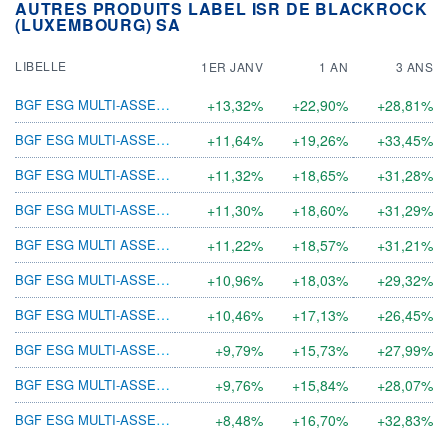
AUTRES PRODUITS LABEL ISR DE BLACKROCK
(LUXEMBOURG) SA
LIBELLE
1ER JANV
1 AN
3 ANS
BGF ESG MULTI-ASSET A10 CNH H
+13,32%
+22,90%
+28,81%
BGF ESG MULTI-ASSET D2 USD H
+11,64%
+19,26%
+33,45%
BGF ESG MULTI-ASSET A8 USD H
+11,32%
+18,65%
+31,28%
BGF ESG MULTI-ASSET A2 USD H
+11,30%
+18,60%
+31,29%
BGF ESG MULTI ASSET A10 USD H
+11,22%
+18,57%
+31,21%
BGF ESG MULTI-ASSET E2 USD H
+10,96%
+18,03%
+29,32%
BGF ESG MULTI-ASSET C2 USD H
+10,46%
+17,13%
+26,45%
BGF ESG MULTI-ASSET A10 SGD H
+9,79%
+15,73%
+27,99%
BGF ESG MULTI-ASSET A8 SGD H
+9,76%
+15,84%
+28,07%
BGF ESG MULTI-ASSET I2
+8,48%
+16,70%
+32,83%