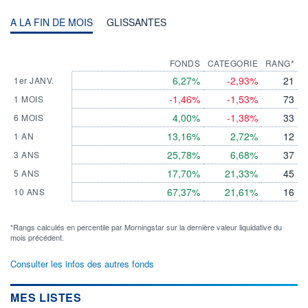
A LA FIN DE MOIS
GLISSANTES
FONDS
CATEGORIE
RANG*
6,27%
-2,93%
21
1er JANV.
-1,46%
-1,53%
73
1 MOIS
4,00%
-1,38%
33
6 MOIS
13,16%
2,72%
12
1 AN
25,78%
6,68%
37
3 ANS
17,70%
21,33%
45
5 ANS
67,37%
21,61%
16
10 ANS
*Rangs calculés en percentile par Morningstar sur la dernière valeur liquidative du
mois précédent.
Consulter les infos des autres fonds
MES LISTES