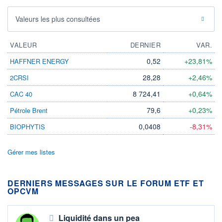
Valeurs les plus consultées
VALEUR
DERNIER
VAR.
0,52
+23,81%
HAFFNER ENERGY
28,28
+2,46%
2CRSI
8 724,41
+0,64%
CAC 40
79,6
+0,23%
Pétrole Brent
0,0408
-8,31%
BIOPHYTIS
Gérer mes listes
DERNIERS MESSAGES SUR LE FORUM ETF ET
OPCVM
Liquidité dans un pea