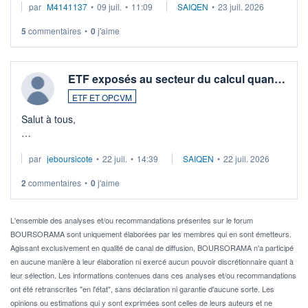
par
M4141137
•
09 juil.
•
11:09
SAIQEN
•
23 juil. 2026
5
commentaires
•
0
j'aime
ETF exposés au secteur du calcul quan…
ETF ET OPCVM
Salut à tous,
Je cherche à investir sur le secteur du calcul quantique, mais
par
jeboursicote
•
22 juil.
•
14:39
SAIQEN
•
22 juil. 2026
via un ETF plutôt que des actions individuelles.
2
commentaires
•
0
j'aime
Idéalement, je voudrais qu'il soit éligible au PEA.
Pour l' ...
L'ensemble des analyses et/ou recommandations présentes sur le forum
BOURSORAMA sont uniquement élaborées par les membres qui en sont émetteurs.
Agissant exclusivement en qualité de canal de diffusion, BOURSORAMA n'a participé
en aucune manière à leur élaboration ni exercé aucun pouvoir discrétionnaire quant à
leur sélection. Les informations contenues dans ces analyses et/ou recommandations
ont été retranscrites "en l'état", sans déclaration ni garantie d'aucune sorte. Les
opinions ou estimations qui y sont exprimées sont celles de leurs auteurs et ne