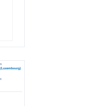
ON
n (Luxembourg)
N