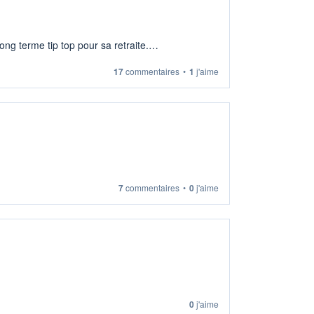
ng terme tip top pour sa retraite.
17
commentaires
•
1
j'aime
7
commentaires
•
0
j'aime
0
j'aime