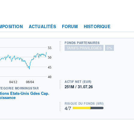
MPOSITION
ACTUALITÉS
FORUM
HISTORIQUE
FONDS PARTENAIRES
TARIFS PRIVILÉGIÉS
0%
55
50
45
40
ACTIF NET (EUR)
04/12
08/04
251M / 31.07.26
TÉGORIE MORNINGSTAR
tions Etats-Unis Gdes Cap.
oissance
RISQUE DU FONDS (SRI)
4
/7