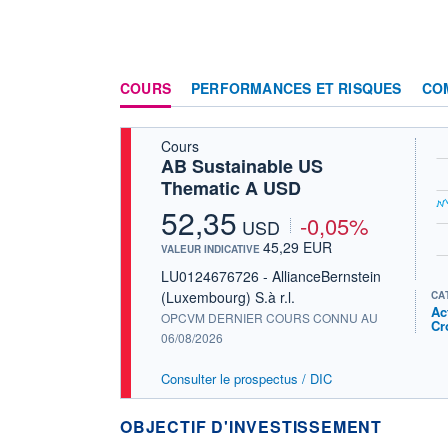
COURS
PERFORMANCES ET RISQUES
CO
Cours
AB Sustainable US
Thematic A USD
52,35
-0,05%
USD
45,29 EUR
VALEUR INDICATIVE
LU0124676726 - AllianceBernstein
(Luxembourg) S.à r.l.
CA
Ac
OPCVM DERNIER COURS CONNU AU
Cr
06/08/2026
Consulter le prospectus / DIC
OBJECTIF D'INVESTISSEMENT