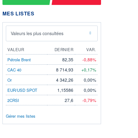
MES LISTES
Valeurs les plus consultées
VALEUR
DERNIER
VAR.
82,35
-0,88%
Pétrole Brent
8 714,93
+0,17%
CAC 40
4 342,26
0,00%
Or
1,15586
0,00%
EUR/USD SPOT
27,6
-0,79%
2CRSI
Gérer mes listes