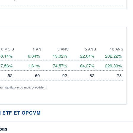
6 MOIS
1 AN
3 ANS
5 ANS
10 ANS
8,14%
6,34%
19,02%
22,04%
202,22%
7,56%
1,61%
74,57%
64,27%
229,33%
52
60
92
82
73
eur liquidative du mois précédent.
 ETF ET OPCVM
 bas