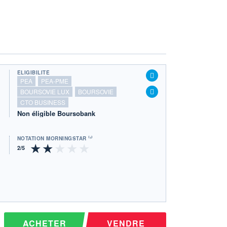
ÉLIGIBILITÉ
PEA
PEA-PME
BOURSOVIE LUX
BOURSOVIE
CTO BUSINESS
Non éligible Boursobank
NOTATION MORNINGSTAR ⁽¹⁾
ACHETER
VENDRE