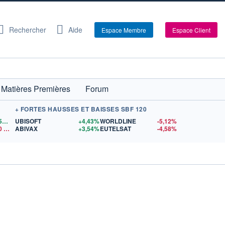
Rechercher
Aide
Espace Membre
Espace Client
Matières Premières
Forum
+ FORTES HAUSSES ET BAISSES SBF 120
1,1559
$US
UBISOFT
+4,43%
WORLDLINE
-5,12%
0
$US
ABIVAX
+3,54%
EUTELSAT
-4,58%