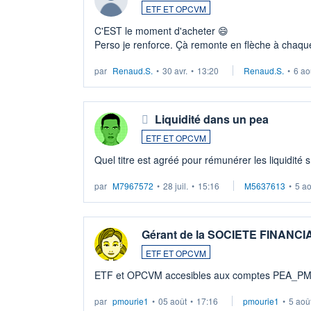
ETF ET OPCVM
C'EST le moment d'acheter 😄​
Perso je renforce. Çà remonte en flèche à chaque
LU3 ...
par
Renaud.S.
•
30 avr.
•
13:20
Renaud.S.
•
6 ao
Liquidité dans un pea
ETF ET OPCVM
Quel titre est agréé pour rémunérer les liquidité 
par
M7967572
•
28 juil.
•
15:16
M5637613
•
5 a
Gérant de la SOCIETE FINANC
ETF ET OPCVM
ETF et OPCVM accesibles aux comptes PEA_P
par
pmourie1
•
05 août
•
17:16
pmourie1
•
5 aoû