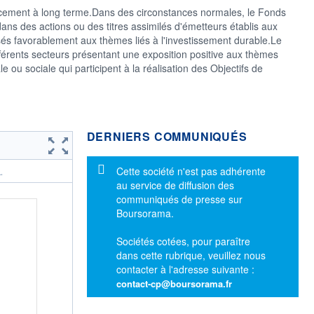
lacement à long terme.Dans des circonstances normales, le Fonds
ans des actions ou des titres assimilés d'émetteurs établis aux
osés favorablement aux thèmes liés à l'investissement durable.Le
férents secteurs présentant une exposition positive aux thèmes
ou sociale qui participent à la réalisation des Objectifs de
DERNIERS COMMUNIQUÉS
Message d'information
Cette société n'est pas adhérente
.
au service de diffusion des
communiqués de presse sur
Boursorama.
Sociétés cotées, pour paraître
dans cette rubrique, veuillez nous
contacter à l'adresse suivante :
contact-cp@boursorama.fr