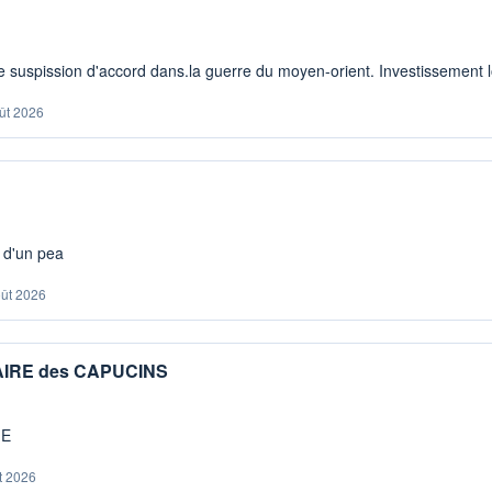
 suspission d'accord dans.la guerre du moyen-orient. Investissement lo
ût 2026
s d'un pea
oût 2026
IAIRE des CAPUCINS
ME
t 2026