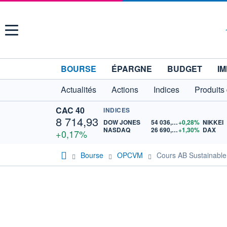
Menu
BOURSE
ÉPARGNE
BUDGET
IM
Actualités
Actions
Indices
Produits
CAC 40
INDICES
8 714,93
DOW JONES
54 036,93
+0,28%
NIKKEI
NASDAQ
26 690,62
+1,30%
DAX
+0,17%
Bourse
OPCVM
Cours AB Sustainabl