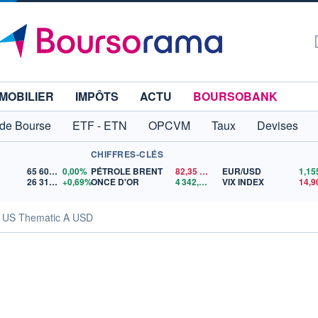
MOBILIER
IMPÔTS
ACTU
BOURSOBANK
 de Bourse
ETF - ETN
OPCVM
Taux
Devises
CHIFFRES-CLÉS
65 606,71
0,00%
PÉTROLE BRENT
82,35
$US
EUR/USD
26 319,45
+0,69%
ONCE D'OR
4 342,26
$US
VIX INDEX
14,9
e US Thematic A USD