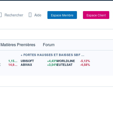
Rechercher
Aide
Espace Membre
Espace Client
Matières Premières
Forum
+ FORTES HAUSSES ET BAISSES SBF 120
1,1559
$US
UBISOFT
+4,43%
WORLDLINE
-5,12%
X
14,90
$US
ABIVAX
+3,54%
EUTELSAT
-4,58%