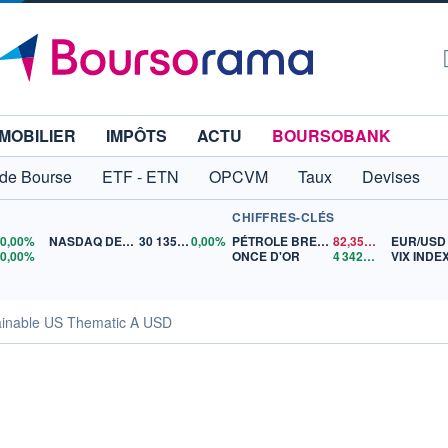
MOBILIER
IMPÔTS
ACTU
BOURSOBANK
 de Bourse
ETF - ETN
OPCVM
Taux
Devises
CHIFFRES-CLÉS
0
0,00%
NASDAQ DEC26
30 135,00
0,00%
PÉTROLE BRENT
82,35
$US
EUR/USD
5
0,00%
ONCE D'OR
4 342,26
$US
VIX INDE
ainable US Thematic A USD