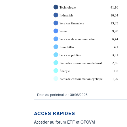
Technologie
41,16
Industriels
16,64
Services financiers
13,03
Santé
9,98
Services de communication
6,44
Immobilier
4,1
Services publics
3,01
Biens de consommation défensif
2,85
Énergie
1,5
Biens de consommation cyclique
1,29
Date du portefeuille : 30/06/2026
ACCÈS RAPIDES
Accéder au forum ETF et OPCVM