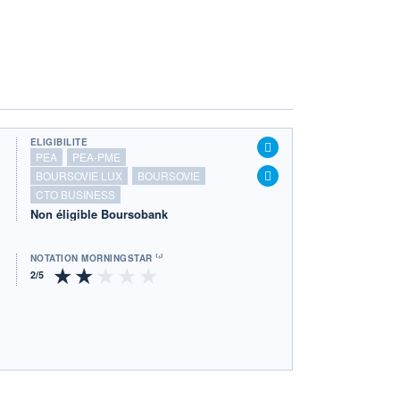
ÉLIGIBILITÉ
PEA
PEA-PME
BOURSOVIE LUX
BOURSOVIE
CTO BUSINESS
Non éligible Boursobank
NOTATION MORNINGSTAR ⁽¹⁾