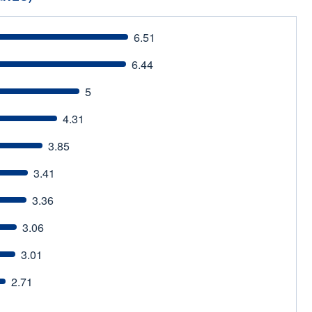
6.51
6.44
5
4.31
3.85
3.41
3.36
3.06
3.01
2.71