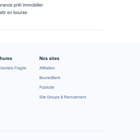
rance prêt immobilier
stir en bourse
A
chures
Nos sites
lientèle Fragile
Affiliation
BoursoBank
Publicité
Site Groupe & Recrutement