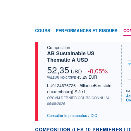
COURS
PERFORMANCES ET RISQUES
CO
Composition
AB Sustainable US
Thematic A USD
52,35
-0,05%
USD
45,29 EUR
VALEUR INDICATIVE
LU0124676726 - AllianceBernstein
(Luxembourg) S.à r.l.
CA
Ac
OPCVM DERNIER COURS CONNU AU
Cr
06/08/2026
Consulter le prospectus / DIC
COMPOSITION (LES 10 PREMIÈRES LI