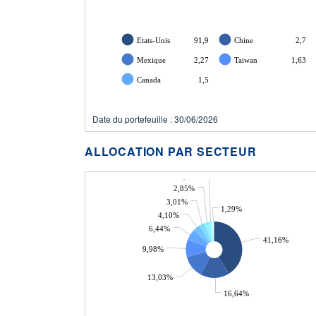
Etats-Unis
91,9
Chine
2,7
Mexique
2,27
Taiwan
1,63
Canada
1,5
Date du portefeuille : 30/06/2026
ALLOCATION PAR SECTEUR
1,50%
2,85%
3,01%
1,29%
4,10%
6,44%
41,16%
9,98%
13,03%
16,64%