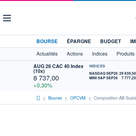
Menu
BOURSE
ÉPARGNE
BUDGET
IM
Actualités
Actions
Indices
Produits
AUG 26 CAC 40 Index
INDICES
(10x)
NASDAQ SEP26
29 839,5
8 737,00
MINI S&P SEP26
7 777,2
+0,30%
Bourse
OPCVM
Composition AB Sust