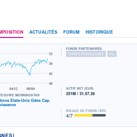
MPOSITION
ACTUALITÉS
FORUM
HISTORIQUE
FONDS PARTENAIRES
TARIFS PRIVILÉGIÉS
0%
55
50
45
40
ACTIF NET (EUR)
04/12
08/04
251M / 31.07.26
TÉGORIE MORNINGSTAR
tions Etats-Unis Gdes Cap.
oissance
RISQUE DU FONDS (SRI)
4
/7
GNES)