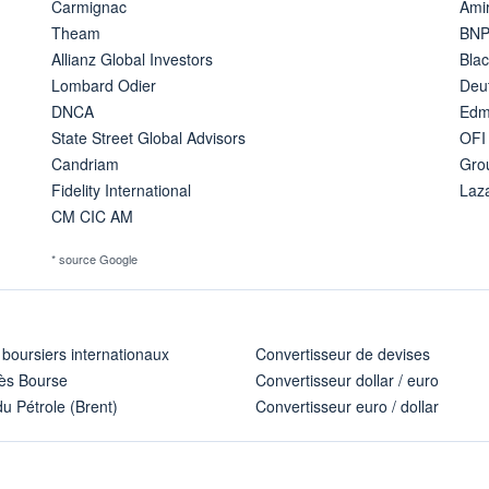
Carmignac
Amir
Theam
BNP
Allianz Global Investors
Bla
Lombard Odier
Deu
DNCA
Edm
State Street Global Advisors
OFI
Candriam
Gro
Fidelity International
Laz
CM CIC AM
* source Google
 boursiers internationaux
Convertisseur de devises
ès Bourse
Convertisseur dollar / euro
u Pétrole (Brent)
Convertisseur euro / dollar