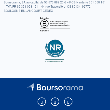
Boursorama, SA au capital de 53 576 889,20 € – RCS Nanterre 351 058 151
– TVA FR 69 351 058 151 – 44 rue Traversière, CS 80134, 92772
BOULOGNE BILLANCOURT CEDEX
Boursorama sur Facebook
Boursorama sur X
Boursorama sur Youtu