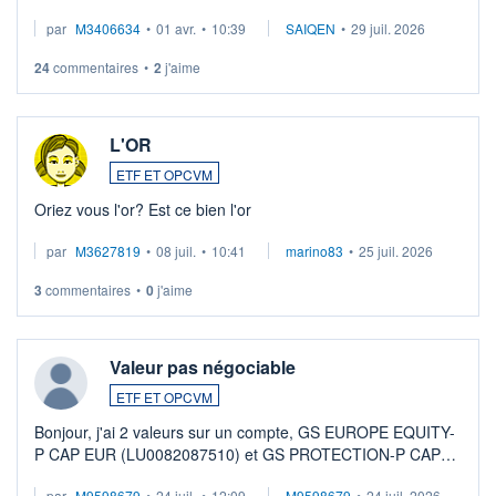
par
M3406634
•
01 avr.
•
10:39
SAIQEN
•
29 juil. 2026
24
commentaires
•
2
j'aime
L'OR
ETF ET OPCVM
Oriez vous l'or? Est ce bien l'or
par
M3627819
•
08 juil.
•
10:41
marino83
•
25 juil. 2026
3
commentaires
•
0
j'aime
Valeur pas négociable
ETF ET OPCVM
Bonjour, j'ai 2 valeurs sur un compte, GS EUROPE EQUITY-
P CAP EUR (LU0082087510) et GS PROTECTION-P CAP
EUR (LU0546913194), que je souhaite vendre. Lorsque je
par
M9598679
•
24 juil.
•
12:09
M9598679
•
24 juil. 2026