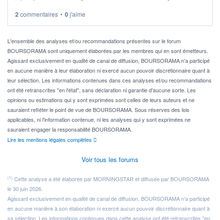
2
commentaires
•
0
j'aime
Idéalement, je voudrais qu'il soit éligible au PEA.
Pour l' ...
L'ensemble des analyses et/ou recommandations présentes sur le forum
BOURSORAMA sont uniquement élaborées par les membres qui en sont émetteurs.
Agissant exclusivement en qualité de canal de diffusion, BOURSORAMA n'a participé
en aucune manière à leur élaboration ni exercé aucun pouvoir discrétionnaire quant à
leur sélection. Les informations contenues dans ces analyses et/ou recommandations
ont été retranscrites "en l'état", sans déclaration ni garantie d'aucune sorte. Les
opinions ou estimations qui y sont exprimées sont celles de leurs auteurs et ne
sauraient refléter le point de vue de BOURSORAMA. Sous réserves des lois
applicables, ni l'information contenue, ni les analyses qui y sont exprimées ne
sauraient engager la responsabilité BOURSORAMA.
Lire les mentions légales complètes
Voir tous les forums
(1)
Cette analyse a été élaborée par MORNINGSTAR et diffusée par BOURSORAMA
le 30 juin 2026.
Agissant exclusivement en qualité de canal de diffusion, BOURSORAMA n'a participé
en aucune manière à son élaboration ni exercé aucun pouvoir discrétionnaire quant à
sa sélection. Les informations contenues dans cette analyse ont été retranscrites "en