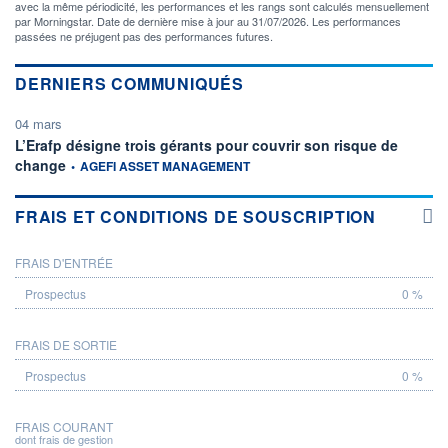
avec la même périodicité, les performances et les rangs sont calculés mensuellement
par Morningstar. Date de dernière mise à jour au 31/07/2026. Les performances
passées ne préjugent pas des performances futures.
DERNIERS COMMUNIQUÉS
04 mars
L’Erafp désigne trois gérants pour couvrir son risque de
information fournie par
change
•
AGEFI ASSET MANAGEMENT
FRAIS ET CONDITIONS DE SOUSCRIPTION
FRAIS D'ENTRÉE
PROSPECTUS
0 %
FRAIS DE SORTIE
0 %
FRAIS COURANT
dont frais de gestion