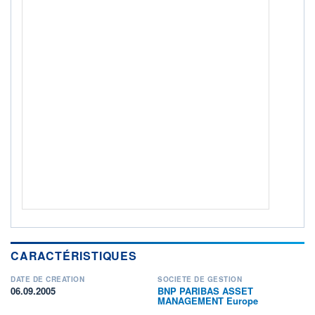
Non éligible Boursobank
ACTIF NET (EUR)
797M / 31.07.26
NOTATION MORNINGSTAR ⁽¹⁾
RISQUE DU FONDS (SRI)
3
/7
ISR
Ce fonds détient le Label ISR (Investissement Social
+ PORTEFEUILLE
+ LISTE
CARACTÉRISTIQUES
DATE DE CRÉATION
SOCIÉTÉ DE GESTION
06.09.2005
BNP PARIBAS ASSET
MANAGEMENT Europe