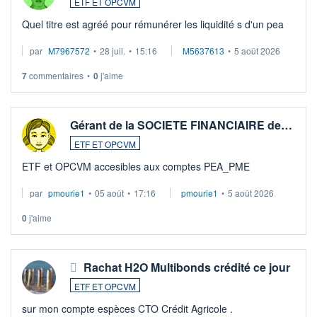
ETF ET OPCVM
Quel titre est agréé pour rémunérer les liquidité s d'un pea
par
M7967572
•
28 juil.
•
15:16
M5637613
•
5 août 2026
7
commentaires
•
0
j'aime
Gérant de la SOCIETE FINANCIAIRE de…
ETF ET OPCVM
ETF et OPCVM accesibles aux comptes PEA_PME
par
pmourie1
•
05 août
•
17:16
pmourie1
•
5 août 2026
0
j'aime
Rachat H2O Multibonds crédité ce jour
ETF ET OPCVM
sur mon compte espèces CTO Crédit Agricole .