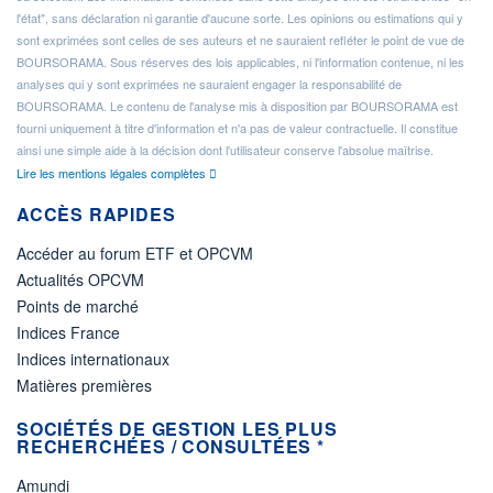
l'état", sans déclaration ni garantie d'aucune sorte. Les opinions ou estimations qui y
sont exprimées sont celles de ses auteurs et ne sauraient refléter le point de vue de
BOURSORAMA. Sous réserves des lois applicables, ni l'information contenue, ni les
analyses qui y sont exprimées ne sauraient engager la responsabilité de
BOURSORAMA. Le contenu de l'analyse mis à disposition par BOURSORAMA est
fourni uniquement à titre d'information et n'a pas de valeur contractuelle. Il constitue
ainsi une simple aide à la décision dont l'utilisateur conserve l'absolue maîtrise.
Lire les mentions légales complètes
ACCÈS RAPIDES
Accéder au forum ETF et OPCVM
Actualités OPCVM
Points de marché
Indices France
Indices internationaux
Matières premières
SOCIÉTÉS DE GESTION LES PLUS
RECHERCHÉES / CONSULTÉES *
Amundi