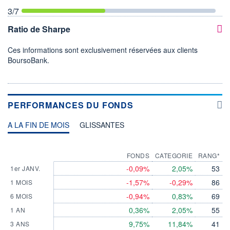
3
/7
Ratio de Sharpe
Ces informations sont exclusivement réservées aux clients
BoursoBank.
PERFORMANCES DU FONDS
A LA FIN DE MOIS
GLISSANTES
FONDS
CATEGORIE
RANG*
-0,09%
2,05%
53
1er JANV.
-1,57%
-0,29%
86
1 MOIS
-0,94%
0,83%
69
6 MOIS
0,36%
2,05%
55
1 AN
9,75%
11,84%
41
3 ANS