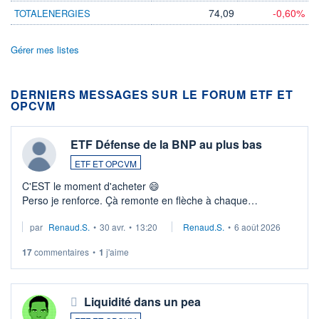
74,09
-0,60%
TOTALENERGIES
Gérer mes listes
DERNIERS MESSAGES SUR LE FORUM ETF ET
OPCVM
ETF Défense de la BNP au plus bas
ETF ET OPCVM
C'EST le moment d'acheter 😄​
Perso je renforce. Çà remonte en flèche à chaque
suspission d'accord dans.la guerre du moyen-orient.
par
Renaud.S.
•
30 avr.
•
13:20
Renaud.S.
•
6 août 2026
Investissement long terme tip top pour sa retraite.
LU3 ...
17
commentaires
•
1
j'aime
Liquidité dans un pea