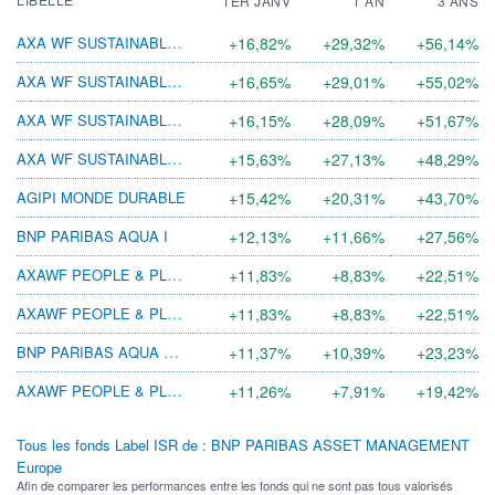
1ER JANV
1 AN
3 ANS
AXA WF SUSTAINABLE EUROZONE EQ I CAP EUR
+16,82%
+29,32%
+56,14%
AXA WF SUSTAINABLE EUROZONE EQ F CAP EUR
+16,65%
+29,01%
+55,02%
AXA WF SUSTAINABLE EUROZONE EQ A CAP EUR
+16,15%
+28,09%
+51,67%
AXA WF SUSTAINABLE EUROZONE EQ E CAP EUR
+15,63%
+27,13%
+48,29%
AGIPI MONDE DURABLE
+15,42%
+20,31%
+43,70%
BNP PARIBAS AQUA I
+12,13%
+11,66%
+27,56%
AXAWF PEOPLE & PLANET EQ F CAP EUR
+11,83%
+8,83%
+22,51%
AXAWF PEOPLE & PLANET EQ F CAP USD
+11,83%
+8,83%
+22,51%
BNP PARIBAS AQUA CLASSIC
+11,37%
+10,39%
+23,23%
AXAWF PEOPLE & PLANET EQ A CAP USD
+11,26%
+7,91%
+19,42%
Tous les fonds Label ISR de : BNP PARIBAS ASSET MANAGEMENT
Europe
Afin de comparer les performances entre les fonds qui ne sont pas tous valorisés