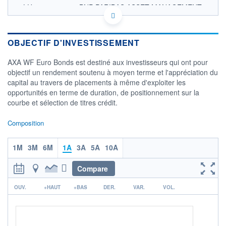
LU0184629151 - BNP PARIBAS ASSET MANAGEMENT
Europe
OPCVM DERNIER COURS CONNU AU 06/08/2026
Consulter le prospectus / DIC
OBJECTIF D'INVESTISSEMENT
164
AXA WF Euro Bonds est destiné aux investisseurs qui ont pour
objectif un rendement soutenu à moyen terme et l'appréciation du
162
capital au travers de placements à même d'exploiter les
160
opportunités en terme de duration, de positionnement sur la
158
courbe et sélection de titres crédit.
156
04/12
08/04
Composition
CATÉGORIE MORNINGSTAR
1M
Obligations EUR
3M
6M
1A
3A
5A
10A
Diversifiées
Compare
FONDS PARTENAIRES
TARIFS PRIVILÉGIÉS
0%
r
OUV.
+HAUT
+BAS
DER.
VAR.
VOL.
ÉLIGIBILITÉ
PEA
PEA-PME
BOURSOVIE LUX
BOURSOVIE
CTO BUSINESS