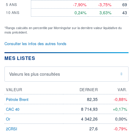
-7,90%
-3,75%
69
5 ANS
0,24%
3,63%
43
10 ANS
*Rangs calculés en percentile par Morningstar sur la dernière valeur liquidative du
mois précédent.
Consulter les infos des autres fonds
MES LISTES
Valeurs les plus consultées
VALEUR
DERNIER
VAR.
82,35
-0,88%
Pétrole Brent
8 714,93
+0,17%
CAC 40
4 342,26
0,00%
Or
27,6
-0,79%
2CRSI