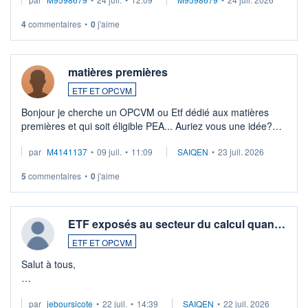
veux procéder à la vente, on me signale ...
4
commentaires
•
0
j'aime
matières premières
ETF ET OPCVM
Bonjour je cherche un OPCVM ou Etf dédié aux matières
premières et qui soit éligible PEA... Auriez vous une idée?
Merci de vos conseils
par
M4141137
•
09 juil.
•
11:09
SAIQEN
•
23 juil. 2026
5
commentaires
•
0
j'aime
ETF exposés au secteur du calcul quan…
ETF ET OPCVM
Salut à tous,
Je cherche à investir sur le secteur du calcul quantique, mais
par
jeboursicote
•
22 juil.
•
14:39
SAIQEN
•
22 juil. 2026
via un ETF plutôt que des actions individuelles.