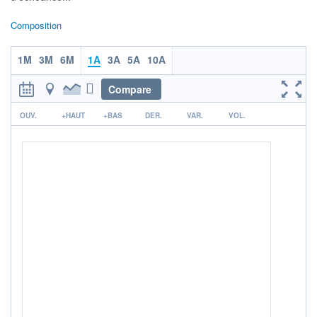
ACTIF NET (EUR)
Composition
80M / 31.07.26
NOTATION MORNINGSTAR ⁽¹⁾
1M
3M
6M
1A
3A
5A
10A
Compare
RISQUE DU FONDS (SRI)
4
/7
r
OUV.
+HAUT
+BAS
DER.
VAR.
VOL.
+ PORTEFEUILLE
+ LISTE