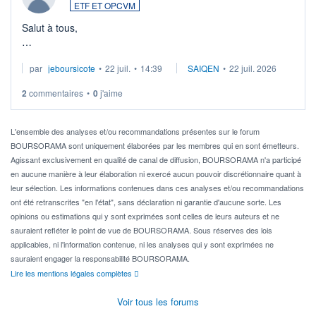
ETF ET OPCVM
Salut à tous,
Je cherche à investir sur le secteur du calcul quantique, mais
par
jeboursicote
•
22 juil.
•
14:39
SAIQEN
•
22 juil. 2026
via un ETF plutôt que des actions individuelles.
2
commentaires
•
0
j'aime
Idéalement, je voudrais qu'il soit éligible au PEA.
Pour l' ...
L'ensemble des analyses et/ou recommandations présentes sur le forum
BOURSORAMA sont uniquement élaborées par les membres qui en sont émetteurs.
Agissant exclusivement en qualité de canal de diffusion, BOURSORAMA n'a participé
en aucune manière à leur élaboration ni exercé aucun pouvoir discrétionnaire quant à
leur sélection. Les informations contenues dans ces analyses et/ou recommandations
ont été retranscrites "en l'état", sans déclaration ni garantie d'aucune sorte. Les
opinions ou estimations qui y sont exprimées sont celles de leurs auteurs et ne
sauraient refléter le point de vue de BOURSORAMA. Sous réserves des lois
applicables, ni l'information contenue, ni les analyses qui y sont exprimées ne
sauraient engager la responsabilité BOURSORAMA.
Lire les mentions légales complètes
Voir tous les forums