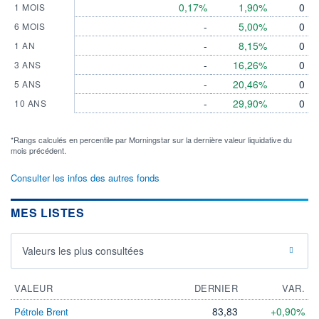
0,17%
1,90%
0
1 MOIS
-
5,00%
0
6 MOIS
-
8,15%
0
1 AN
-
16,26%
0
3 ANS
-
20,46%
0
5 ANS
-
29,90%
0
10 ANS
*Rangs calculés en percentile par Morningstar sur la dernière valeur liquidative du
mois précédent.
Consulter les infos des autres fonds
MES LISTES
Valeurs les plus consultées
VALEUR
DERNIER
VAR.
83,83
+0,90%
Pétrole Brent