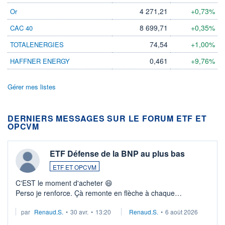
4 271,21
+0,73%
Or
8 699,71
+0,35%
CAC 40
74,54
+1,00%
TOTALENERGIES
0,461
+9,76%
HAFFNER ENERGY
Gérer mes listes
DERNIERS MESSAGES SUR LE FORUM ETF ET
OPCVM
ETF Défense de la BNP au plus bas
ETF ET OPCVM
C'EST le moment d'acheter 😄​
Perso je renforce. Çà remonte en flèche à chaque
suspission d'accord dans.la guerre du moyen-orient.
par
Renaud.S.
•
30 avr.
•
13:20
Renaud.S.
•
6 août 2026
Investissement long terme tip top pour sa retraite.
LU3 ...