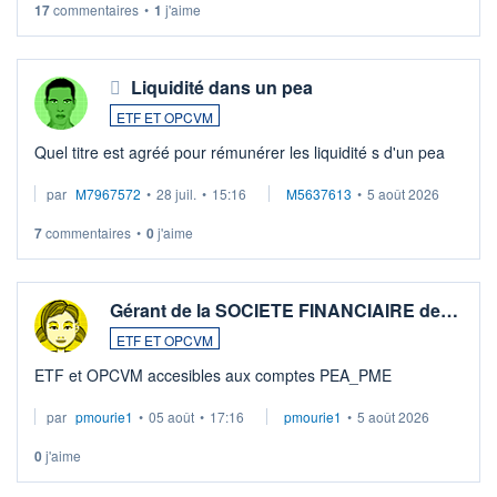
17
commentaires
•
1
j'aime
Liquidité dans un pea
ETF ET OPCVM
Quel titre est agréé pour rémunérer les liquidité s d'un pea
par
M7967572
•
28 juil.
•
15:16
M5637613
•
5 août 2026
7
commentaires
•
0
j'aime
Gérant de la SOCIETE FINANCIAIRE de…
ETF ET OPCVM
ETF et OPCVM accesibles aux comptes PEA_PME
par
pmourie1
•
05 août
•
17:16
pmourie1
•
5 août 2026
0
j'aime