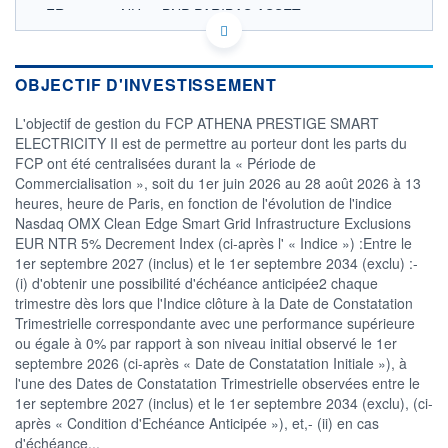
FR0014017NU9 - BNP PARIBAS ASSET
MANAGEMENT Europe
OPCVM DERNIER COURS CONNU AU 02/08/2026
Consulter le prospectus / DIC
OBJECTIF D'INVESTISSEMENT
1 004
L'objectif de gestion du FCP ATHENA PRESTIGE SMART
ELECTRICITY II est de permettre au porteur dont les parts du
1 003
FCP ont été centralisées durant la « Période de
1 002
Commercialisation », soit du 1er juin 2026 au 28 août 2026 à 13
1 001
heures, heure de Paris, en fonction de l'évolution de l'indice
1 000
Nasdaq OMX Clean Edge Smart Grid Infrastructure Exclusions
21/06
14/07
EUR NTR 5% Decrement Index (ci-après l' « Indice ») :Entre le
1er septembre 2027 (inclus) et le 1er septembre 2034 (exclu) :-
CATÉGORIE MORNINGSTAR
(i) d'obtenir une possibilité d'échéance anticipée2 chaque
Fonds à Capital Protégé
trimestre dès lors que l'Indice clôture à la Date de Constatation
Trimestrielle correspondante avec une performance supérieure
FONDS PARTENAIRES
TARIFS PRIVILÉGIÉS
0%
ou égale à 0% par rapport à son niveau initial observé le 1er
septembre 2026 (ci-après « Date de Constatation Initiale »), à
ÉLIGIBILITÉ
l'une des Dates de Constatation Trimestrielle observées entre le
PEA
PEA-PME
BOURSOVIE LUX
BOURSOVIE
1er septembre 2027 (inclus) et le 1er septembre 2034 (exclu), (ci-
CTO BUSINESS
après « Condition d'Echéance Anticipée »), et,- (ii) en cas
Non éligible Boursobank
d'échéance...