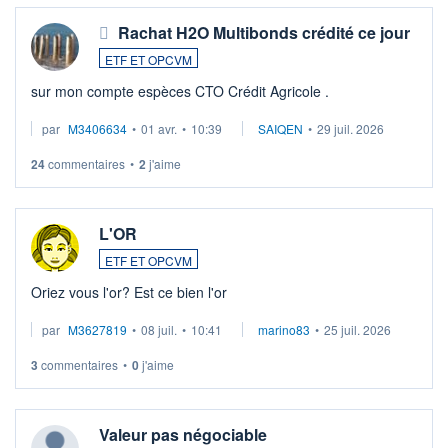
Rachat H2O Multibonds crédité ce jour
ETF ET OPCVM
sur mon compte espèces CTO Crédit Agricole .
par
M3406634
•
01 avr.
•
10:39
SAIQEN
•
29 juil. 2026
24
commentaires
•
2
j'aime
L'OR
ETF ET OPCVM
Oriez vous l'or? Est ce bien l'or
par
M3627819
•
08 juil.
•
10:41
marino83
•
25 juil. 2026
3
commentaires
•
0
j'aime
Valeur pas négociable