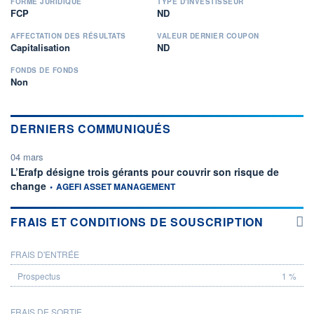
FORME JURIDIQUE
TYPE D'INVESTISSEUR
FCP
ND
AFFECTATION DES RÉSULTATS
VALEUR DERNIER COUPON
Capitalisation
ND
FONDS DE FONDS
Non
DERNIERS COMMUNIQUÉS
04 mars
L’Erafp désigne trois gérants pour couvrir son risque de
information fournie par
change
•
AGEFI ASSET MANAGEMENT
FRAIS ET CONDITIONS DE SOUSCRIPTION
FRAIS D'ENTRÉE
PROSPECTUS
1 %
FRAIS DE SORTIE