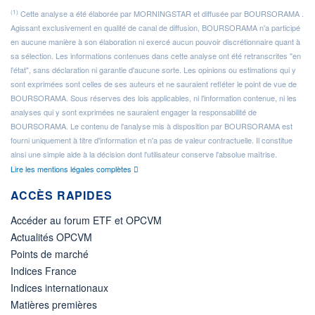
(1)
Cette analyse a été élaborée par MORNINGSTAR et diffusée par BOURSORAMA .
Agissant exclusivement en qualité de canal de diffusion, BOURSORAMA n'a participé
en aucune manière à son élaboration ni exercé aucun pouvoir discrétionnaire quant à
sa sélection. Les informations contenues dans cette analyse ont été retranscrites "en
l'état", sans déclaration ni garantie d'aucune sorte. Les opinions ou estimations qui y
sont exprimées sont celles de ses auteurs et ne sauraient refléter le point de vue de
BOURSORAMA. Sous réserves des lois applicables, ni l'information contenue, ni les
analyses qui y sont exprimées ne sauraient engager la responsabilité de
BOURSORAMA. Le contenu de l'analyse mis à disposition par BOURSORAMA est
fourni uniquement à titre d'information et n'a pas de valeur contractuelle. Il constitue
ainsi une simple aide à la décision dont l'utilisateur conserve l'absolue maîtrise.
Lire les mentions légales complètes
ACCÈS RAPIDES
Accéder au forum ETF et OPCVM
Actualités OPCVM
Points de marché
Indices France
Indices internationaux
Matières premières