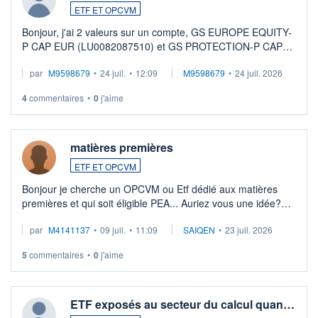
ETF ET OPCVM
Bonjour, j'ai 2 valeurs sur un compte, GS EUROPE EQUITY-
P CAP EUR (LU0082087510) et GS PROTECTION-P CAP
EUR (LU0546913194), que je souhaite vendre. Lorsque je
par
M9598679
•
24 juil.
•
12:09
M9598679
•
24 juil. 2026
veux procéder à la vente, on me signale ...
4
commentaires
•
0
j'aime
matières premières
ETF ET OPCVM
Bonjour je cherche un OPCVM ou Etf dédié aux matières
premières et qui soit éligible PEA... Auriez vous une idée?
Merci de vos conseils
par
M4141137
•
09 juil.
•
11:09
SAIQEN
•
23 juil. 2026
5
commentaires
•
0
j'aime
ETF exposés au secteur du calcul quan…