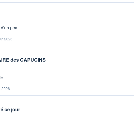
s d'un pea
oût 2026
IAIRE des CAPUCINS
ME
t 2026
é ce jour