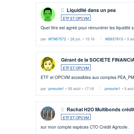
Liquidité dans un pea
ETF ET OPCVM
Quel titre est agréé pour rémunérer les liquidité 
par
M7967572
•
28 juil.
•
15:16
M5637613
•
5 a
Gérant de la SOCIETE FINANC
ETF ET OPCVM
ETF et OPCVM accesibles aux comptes PEA_P
par
pmourie1
•
05 août
•
17:16
pmourie1
•
5 aoû
Rachat H2O Multibonds crédit
ETF ET OPCVM
sur mon compte espèces CTO Crédit Agricole .