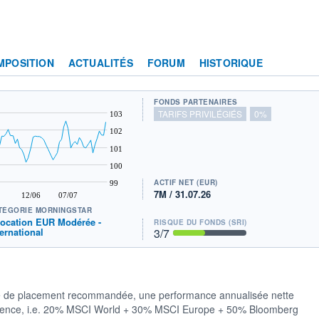
MPOSITION
ACTUALITÉS
FORUM
HISTORIQUE
FONDS PARTENAIRES
TARIFS PRIVILÉGIÉS
0%
103
102
101
100
ACTIF NET (EUR)
99
7M / 31.07.26
12/06
07/07
TÉGORIE MORNINGSTAR
location EUR Modérée -
RISQUE DU FONDS (SRI)
ternational
3
/7
urée de placement recommandée, une performance annualisée nette
éférence, i.e. 20% MSCI World + 30% MSCI Europe + 50% Bloomberg