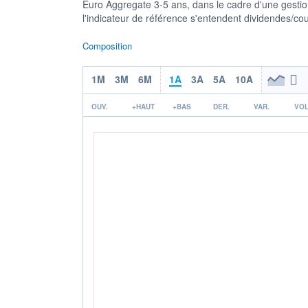
Euro Aggregate 3-5 ans, dans le cadre d'une gestion
l'indicateur de référence s'entendent dividendes/co
Composition
1M
3M
6M
1A
3A
5A
10A
OUV.
+HAUT
+BAS
DER.
VAR.
VOL