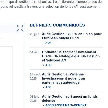
 de type discrétionnaire et active. Les différentes composantes de
upons réinvestis à travers une sélection de fonds d'investissement.
DERNIERS COMMUNIQUÉS
Auris Gestion : 29,3% en un an pour
26 juin
European Shield Fund
.
information fournie par
•
AOF
Optimiser le segment Investment
01 avr.
Grade : la stratégie d’Auris Gestion
et Selwood AM
information fournie par
•
AOF
Auris Gestion et Vivienne
24 sept.
Investissement nouent un
2025
partenariat stratégique
information fournie par
•
AOF
Auris Gestion sort aussi un fonds
03 juil.
défense
2025
information fournie par
•
AGEFI ASSET MANAGEMENT