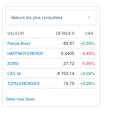
Valeurs les plus consultées
VALEUR
DERNIER
VAR.
83,57
+0,59%
Pétrole Brent
0,4405
-4,45%
HAFFNER ENERGY
27,72
-0,36%
2CRSI
8 703,14
+0,04%
CAC 40
74,75
+0,28%
TOTALENERGIES
Gérer mes listes