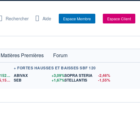
Rechercher
Aide
Espace Membre
Espace Client
Matières Premières
Forum
+ FORTES HAUSSES ET BAISSES SBF 120
1,1521
$US
ABIVAX
+3,09%
SOPRA STERIA
-2,46%
15,15
$US
SEB
+1,67%
STELLANTIS
-1,55%