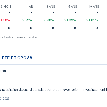
6 MOIS
1 AN
3 ANS
5 ANS
10 ANS
-
-
-
-
-
-1,38%
2,72%
6,68%
21,33%
21,61%
0
0
0
0
0
eur liquidative du mois précédent.
 ETF ET OPCVM
 bas
 suspission d'accord dans.la guerre du moyen-orient. Investissement lo
ût 2026