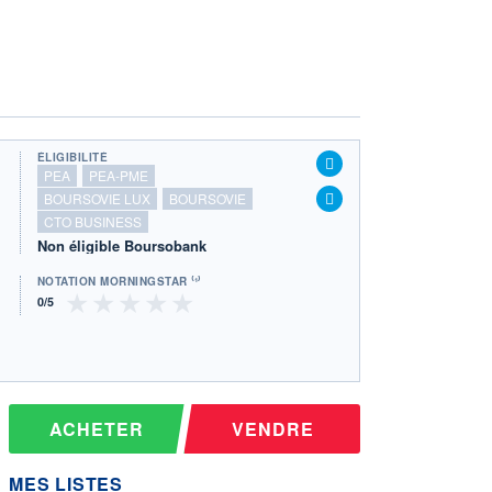
ÉLIGIBILITÉ
PEA
PEA-PME
BOURSOVIE LUX
BOURSOVIE
CTO BUSINESS
Non éligible Boursobank
NOTATION MORNINGSTAR ⁽¹⁾
ACHETER
VENDRE
MES LISTES