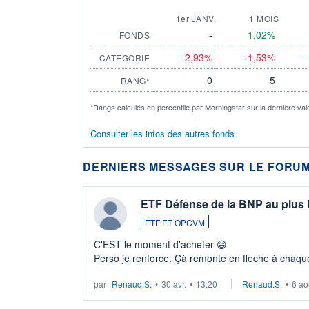
1er JANV.
1 MOIS
-
1,02%
FONDS
-2,93%
-1,53%
CATEGORIE
0
5
RANG*
*Rangs calculés en percentile par Morningstar sur la dernière val
Consulter les infos des autres fonds
DERNIERS MESSAGES SUR LE FORUM
ETF Défense de la BNP au plus
ETF ET OPCVM
C'EST le moment d'acheter 😄​
Perso je renforce. Çà remonte en flèche à chaque
LU3 ...
par
Renaud.S.
•
30 avr.
•
13:20
Renaud.S.
•
6 ao