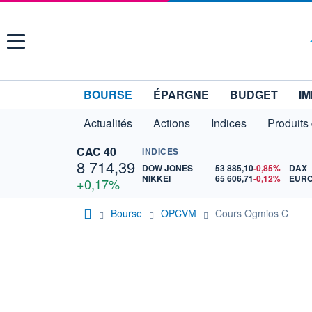
Menu
BOURSE
ÉPARGNE
BUDGET
IM
Actualités
Actions
Indices
Produits
CAC 40
INDICES
8 714,39
DOW JONES
53 885,10
-0,85%
DAX
NIKKEI
65 606,71
-0,12%
+0,17%
Bourse
OPCVM
Cours Ogmios C