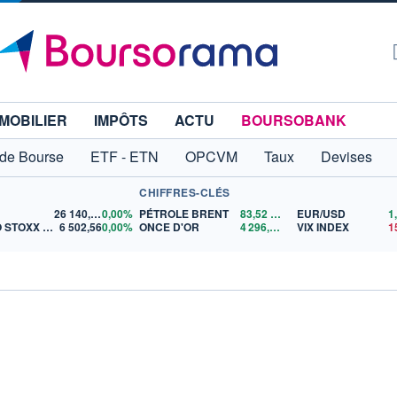
MOBILIER
IMPÔTS
ACTU
BOURSOBANK
 de Bourse
ETF - ETN
OPCVM
Taux
Devises
CHIFFRES-CLÉS
26 140,13
0,00%
PÉTROLE BRENT
83,52
$US
EUR/USD
EURO STOXX 50
6 502,56
0,00%
ONCE D'OR
4 296,71
$US
VIX INDEX