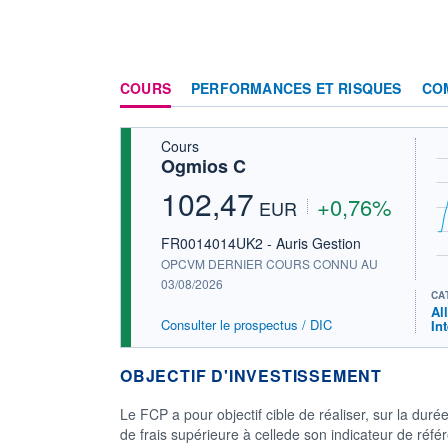
COURS
PERFORMANCES ET RISQUES
CO
Cours
Ogmios C
102,47
+0,76%
EUR
FR0014014UK2 - Auris Gestion
OPCVM DERNIER COURS CONNU AU
03/08/2026
CA
Al
Consulter le prospectus / DIC
In
OBJECTIF D'INVESTISSEMENT
Le FCP a pour objectif cible de réaliser, sur la d
de frais supérieure à cellede son indicateur de r