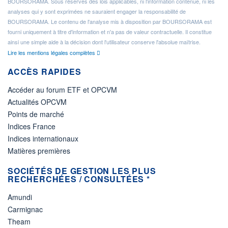
BOURSORAMA. Sous réserves des lois applicables, ni l'information contenue, ni les
analyses qui y sont exprimées ne sauraient engager la responsabilité de
BOURSORAMA. Le contenu de l'analyse mis à disposition par BOURSORAMA est
fourni uniquement à titre d'information et n'a pas de valeur contractuelle. Il constitue
ainsi une simple aide à la décision dont l'utilisateur conserve l'absolue maîtrise.
Lire les mentions légales complètes
ACCÈS RAPIDES
Accéder au forum ETF et OPCVM
Actualités OPCVM
Points de marché
Indices France
Indices internationaux
Matières premières
SOCIÉTÉS DE GESTION LES PLUS
RECHERCHÉES / CONSULTÉES *
Amundi
Carmignac
Theam