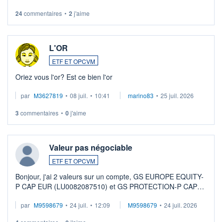
24
commentaires
•
2
j'aime
L'OR
ETF ET OPCVM
Oriez vous l'or? Est ce bien l'or
par
M3627819
•
08 juil.
•
10:41
marino83
•
25 juil. 2026
3
commentaires
•
0
j'aime
Valeur pas négociable
ETF ET OPCVM
Bonjour, j'ai 2 valeurs sur un compte, GS EUROPE EQUITY-
P CAP EUR (LU0082087510) et GS PROTECTION-P CAP
EUR (LU0546913194), que je souhaite vendre. Lorsque je
par
M9598679
•
24 juil.
•
12:09
M9598679
•
24 juil. 2026
veux procéder à la vente, on me signale ...