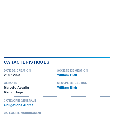
ACTIF NET (EUR)
494M / 31.07.26
NOTATION MORNINGSTAR ⁽¹⁾
RISQUE DU FONDS (SRI)
5
/7
+ PORTEFEUILLE
+ LISTE
CARACTÉRISTIQUES
DATE DE CRÉATION
SOCIÉTÉ DE GESTION
23.07.2025
William Blair
GÉRANTS
GROUPE DE GESTION
Marcelo Assalin
William Blair
Marco Ruijer
CATÉGORIE GÉNÉRALE
Obligations Autres
CATÉGORIE MORNINGSTAR