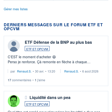
Gérer mes listes
DERNIERS MESSAGES SUR LE FORUM ETF ET
OPCVM
ETF Défense de la BNP au plus bas
ETF ET OPCVM
C'EST le moment d'acheter 😄​
Perso je renforce. Çà remonte en flèche à chaque
suspission d'accord dans.la guerre du moyen-orient.
par
Renaud.S.
•
30 avr.
•
13:20
Renaud.S.
•
6 août 2026
Investissement long terme tip top pour sa retraite.
LU3 ...
17
commentaires
•
1
j'aime
Liquidité dans un pea
ETF ET OPCVM
Quel titre est agréé pour rémunérer les liquidité s d'un pea