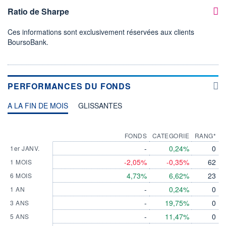
Ratio de Sharpe
Ces informations sont exclusivement réservées aux clients
BoursoBank.
PERFORMANCES DU FONDS
A LA FIN DE MOIS
GLISSANTES
FONDS
CATEGORIE
RANG*
-
0,24%
0
1er JANV.
-2,05%
-0,35%
62
1 MOIS
4,73%
6,62%
23
6 MOIS
-
0,24%
0
1 AN
-
19,75%
0
3 ANS
-
11,47%
0
5 ANS