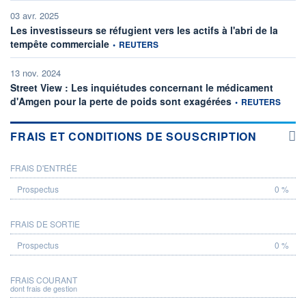
03 avr. 2025
Les investisseurs se réfugient vers les actifs à l'abri de la
information fournie par
tempête commerciale
•
REUTERS
13 nov. 2024
Street View : Les inquiétudes concernant le médicament
information fournie 
d'Amgen pour la perte de poids sont exagérées
•
REUTERS
FRAIS ET CONDITIONS DE SOUSCRIPTION
FRAIS D'ENTRÉE
PROSPECTUS
0 %
FRAIS DE SORTIE
0 %
FRAIS COURANT
dont frais de gestion