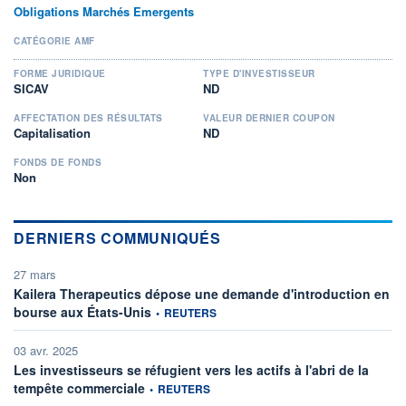
Obligations Marchés Emergents
CATÉGORIE AMF
FORME JURIDIQUE
TYPE D'INVESTISSEUR
SICAV
ND
AFFECTATION DES RÉSULTATS
VALEUR DERNIER COUPON
Capitalisation
ND
FONDS DE FONDS
Non
DERNIERS COMMUNIQUÉS
27 mars
Kailera Therapeutics dépose une demande d'introduction en
information fournie par
bourse aux États-Unis
•
REUTERS
03 avr. 2025
Les investisseurs se réfugient vers les actifs à l'abri de la
information fournie par
tempête commerciale
•
REUTERS