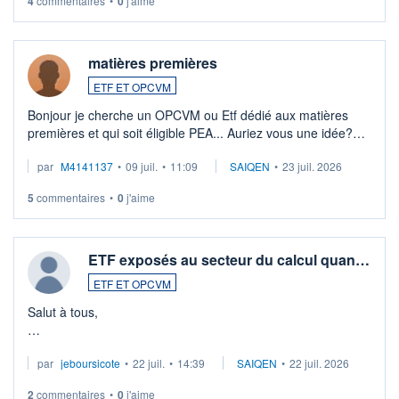
4
commentaires
•
0
j'aime
matières premières
ETF ET OPCVM
Bonjour je cherche un OPCVM ou Etf dédié aux matières
premières et qui soit éligible PEA... Auriez vous une idée?
Merci de vos conseils
par
M4141137
•
09 juil.
•
11:09
SAIQEN
•
23 juil. 2026
5
commentaires
•
0
j'aime
ETF exposés au secteur du calcul quan…
ETF ET OPCVM
Salut à tous,
Je cherche à investir sur le secteur du calcul quantique, mais
par
jeboursicote
•
22 juil.
•
14:39
SAIQEN
•
22 juil. 2026
via un ETF plutôt que des actions individuelles.
2
commentaires
•
0
j'aime