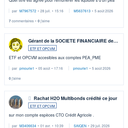
par
M7967572
•
28 juil.
•
15:16
M5637613
•
5 août 2026
7
commentaires
•
0
j'aime
Gérant de la SOCIETE FINANCIAIRE de…
ETF ET OPCVM
ETF et OPCVM accesibles aux comptes PEA_PME
par
pmourie1
•
05 août
•
17:16
pmourie1
•
5 août 2026
0
j'aime
Rachat H2O Multibonds crédité ce jour
ETF ET OPCVM
sur mon compte espèces CTO Crédit Agricole .
par
M3406634
•
01 avr.
•
10:39
SAIQEN
•
29 juil. 2026