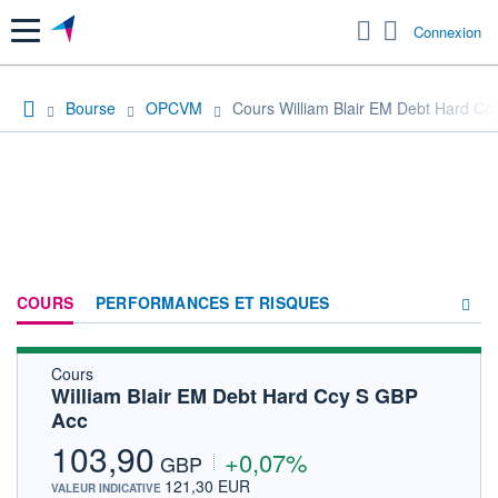
Menu
Connexion
Bourse
OPCVM
Cours William Blair EM Debt Hard Cc
COURS
PERFORMANCES ET RISQUES
Cours
COMPOSITION
William Blair EM Debt Hard Ccy S GBP
Acc
ACTUALITÉS
103,90
+0,07%
FORUM
GBP
121,30 EUR
VALEUR INDICATIVE
HISTORIQUE