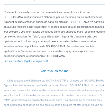
Idéalement, je voudrais qu'il soit éligible au PEA.
Pour l' ...
L'ensemble des analyses et/ou recommandations présentes sur le forum
BOURSORAMA sont uniquement élaborées par les membres qui en sont émetteurs.
Agissant exclusivement en qualité de canal de diffusion, BOURSORAMA n'a participé
en aucune manière à leur élaboration ni exercé aucun pouvoir discrétionnaire quant à
leur sélection. Les informations contenues dans ces analyses et/ou recommandations
ont été retranscrites "en l'état", sans déclaration ni garantie d'aucune sorte. Les
opinions ou estimations qui y sont exprimées sont celles de leurs auteurs et ne
sauraient refléter le point de vue de BOURSORAMA. Sous réserves des lois
applicables, ni l'information contenue, ni les analyses qui y sont exprimées ne
sauraient engager la responsabilité BOURSORAMA.
Lire les mentions légales complètes
Voir tous les forums
(1)
Cette analyse a été élaborée par MORNINGSTAR et diffusée par BOURSORAMA .
Agissant exclusivement en qualité de canal de diffusion, BOURSORAMA n'a participé
en aucune manière à son élaboration ni exercé aucun pouvoir discrétionnaire quant à
sa sélection. Les informations contenues dans cette analyse ont été retranscrites "en
l'état", sans déclaration ni garantie d'aucune sorte. Les opinions ou estimations qui y
sont exprimées sont celles de ses auteurs et ne sauraient refléter le point de vue de