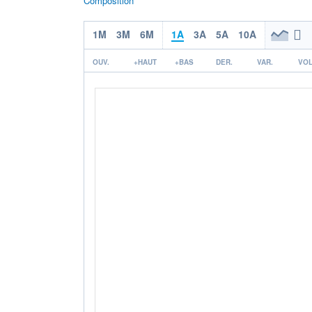
Composition
1M
3M
6M
1A
3A
5A
10A
OUV.
+HAUT
+BAS
DER.
VAR.
VOL