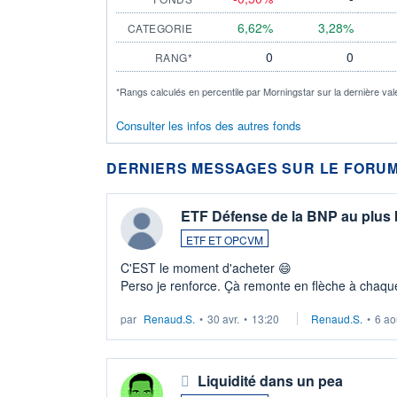
6,62%
3,28%
CATEGORIE
0
0
RANG*
*Rangs calculés en percentile par Morningstar sur la dernière val
Consulter les infos des autres fonds
DERNIERS MESSAGES SUR LE FORUM
ETF Défense de la BNP au plus
ETF ET OPCVM
C'EST le moment d'acheter 😄​
Perso je renforce. Çà remonte en flèche à chaque
LU3 ...
par
Renaud.S.
•
30 avr.
•
13:20
Renaud.S.
•
6 ao
Liquidité dans un pea