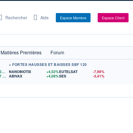
Rechercher
Aide
Espace Membre
Espace Client
Matières Premières
Forum
+ FORTES HAUSSES ET BAISSES SBF 120
1,1529
$US
NANOBIOTIX
+4,52%
EUTELSAT
-7,98%
7
$US
ABIVAX
+4,08%
SES
-3,41%