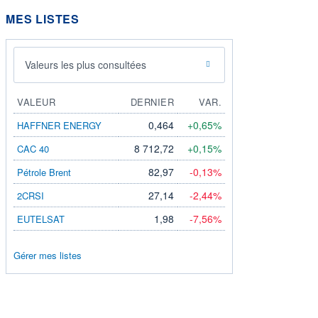
MES LISTES
Valeurs les plus consultées
VALEUR
DERNIER
VAR.
0,464
+0,65%
HAFFNER ENERGY
8 712,72
+0,15%
CAC 40
82,97
-0,13%
Pétrole Brent
27,14
-2,44%
2CRSI
1,98
-7,56%
EUTELSAT
Gérer mes listes