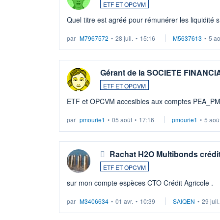
ETF ET OPCVM
Quel titre est agréé pour rémunérer les liquidité 
par
M7967572
•
28 juil.
•
15:16
M5637613
•
5 a
Gérant de la SOCIETE FINANC
ETF ET OPCVM
ETF et OPCVM accesibles aux comptes PEA_P
par
pmourie1
•
05 août
•
17:16
pmourie1
•
5 aoû
Rachat H2O Multibonds crédit
ETF ET OPCVM
sur mon compte espèces CTO Crédit Agricole .
par
M3406634
•
01 avr.
•
10:39
SAIQEN
•
29 juil