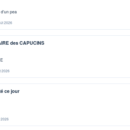
s d'un pea
oût 2026
IAIRE des CAPUCINS
ME
t 2026
é ce jour
. 2026