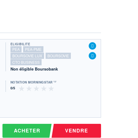
ÉLIGIBILITÉ
PEA
PEA-PME
BOURSOVIE LUX
BOURSOVIE
CTO BUSINESS
Non éligible Boursobank
NOTATION MORNINGSTAR ⁽¹⁾
ACHETER
VENDRE