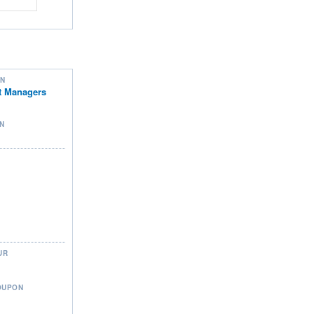
ON
t Managers
N
UR
OUPON