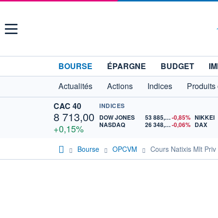
Menu
BOURSE
ÉPARGNE
BUDGET
IM
Actualités
Actions
Indices
Produits
CAC 40
INDICES
8 713,00
DOW JONES
53 885,10
-0,85%
NIKKEI
NASDAQ
26 348,35
-0,06%
DAX
+0,15%
Bourse
OPCVM
Cours Natixis Mlt Pri