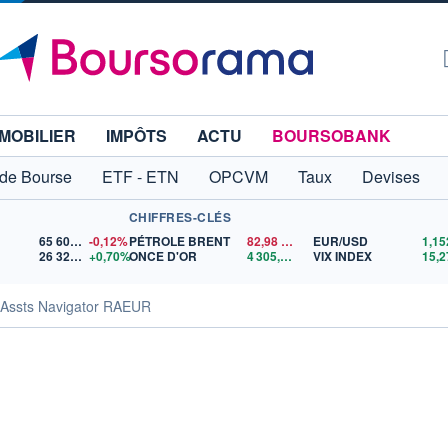
MOBILIER
IMPÔTS
ACTU
BOURSOBANK
 de Bourse
ETF - ETN
OPCVM
Taux
Devises
CHIFFRES-CLÉS
65 606,71
-0,12%
PÉTROLE BRENT
82,98
$US
EUR/USD
26 323,30
+0,70%
ONCE D'OR
4 305,71
$US
VIX INDEX
15,2
v Assts Navigator RAEUR