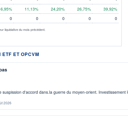
6,95%
11,13%
24,20%
26,75%
39,92%
0
0
0
0
0
eur liquidative du mois précédent.
 ETF ET OPCVM
 bas
 suspission d'accord dans.la guerre du moyen-orient. Investissement lo
ût 2026