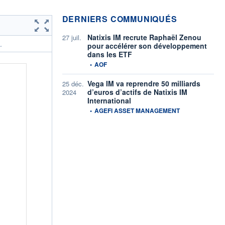
DERNIERS COMMUNIQUÉS
Natixis IM recrute Raphaël Zenou
27 juil.
pour accélérer son développement
.
dans les ETF
information fournie par
•
AOF
Vega IM va reprendre 50 milliards
25 déc.
d’euros d’actifs de Natixis IM
2024
International
information fournie par
•
AGEFI ASSET MANAGEMENT