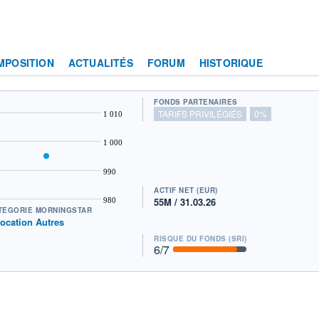
MPOSITION
ACTUALITÉS
FORUM
HISTORIQUE
FONDS PARTENAIRES
TARIFS PRIVILÉGIÉS
0%
1 010
1 000
990
ACTIF NET (EUR)
55M / 31.03.26
980
TÉGORIE MORNINGSTAR
location Autres
RISQUE DU FONDS (SRI)
6
/7