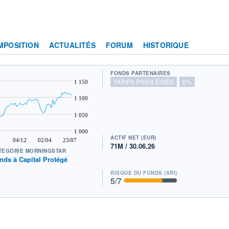
MPOSITION
ACTUALITÉS
FORUM
HISTORIQUE
FONDS PARTENAIRES
TARIFS PRIVILÉGIÉS
0%
1 150
1 100
1 050
1 000
ACTIF NET (EUR)
04/12
02/04
23/07
71M / 30.06.26
TÉGORIE MORNINGSTAR
nds à Capital Protégé
RISQUE DU FONDS (SRI)
5
/7