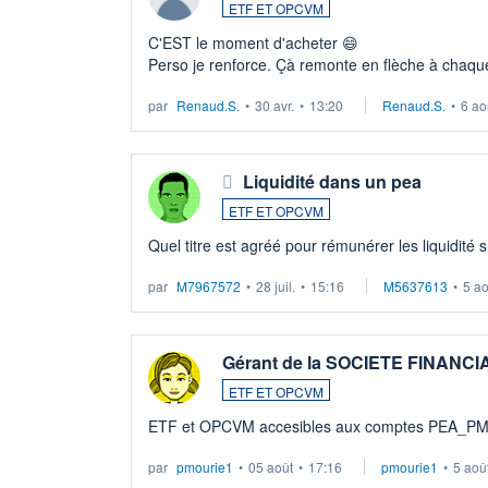
ETF ET OPCVM
C'EST le moment d'acheter 😄​
Perso je renforce. Çà remonte en flèche à chaque
LU3 ...
par
Renaud.S.
•
30 avr.
•
13:20
Renaud.S.
•
6 ao
Liquidité dans un pea
ETF ET OPCVM
Quel titre est agréé pour rémunérer les liquidité 
par
M7967572
•
28 juil.
•
15:16
M5637613
•
5 a
Gérant de la SOCIETE FINANC
ETF ET OPCVM
ETF et OPCVM accesibles aux comptes PEA_P
par
pmourie1
•
05 août
•
17:16
pmourie1
•
5 aoû