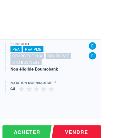
ÉLIGIBILITÉ
PEA
PEA-PME
BOURSOVIE LUX
BOURSOVIE
CTO BUSINESS
Non éligible Boursobank
NOTATION MORNINGSTAR ⁽¹⁾
ACHETER
VENDRE