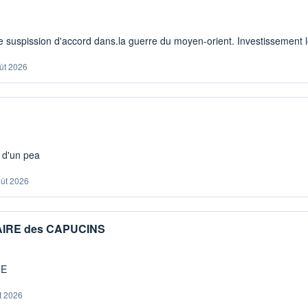
 suspission d'accord dans.la guerre du moyen-orient. Investissement lo
ût 2026
s d'un pea
oût 2026
IAIRE des CAPUCINS
ME
t 2026