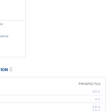
UR
OUPON
TION
PROSPECTUS
2,5 %
4 %
2,5 %
2,5 %