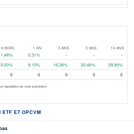
6 MOIS
1 AN
3 ANS
5 ANS
10 ANS
1,48%
5,31%
-
-
-
5,00%
8,15%
16,26%
20,46%
29,90%
0
0
0
0
0
eur liquidative du mois précédent.
 ETF ET OPCVM
 bas