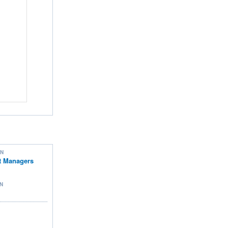
ON
t Managers
N