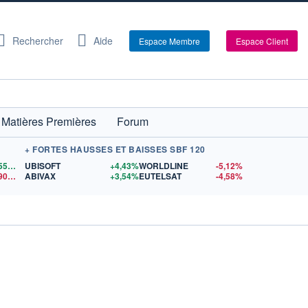
Rechercher
Aide
Espace Membre
Espace Client
Matières Premières
Forum
+ FORTES HAUSSES ET BAISSES SBF 120
1,1559
$US
UBISOFT
+4,43%
WORLDLINE
-5,12%
14,90
$US
ABIVAX
+3,54%
EUTELSAT
-4,58%