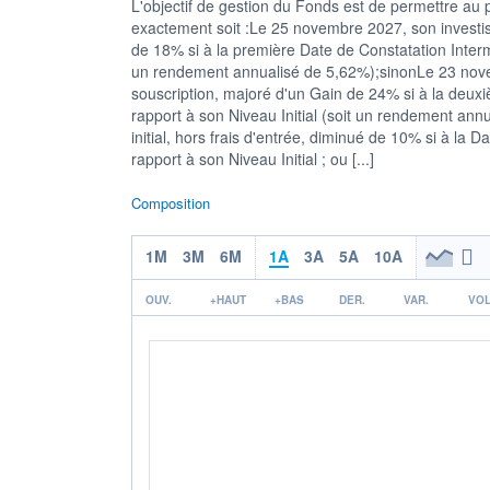
L'objectif de gestion du Fonds est de permettre au 
exactement soit :Le 25 novembre 2027, son investis
de 18% si à la première Date de Constatation Interméd
un rendement annualisé de 5,62%);sinonLe 23 novem
souscription, majoré d'un Gain de 24% si à la deuxi
rapport à son Niveau Initial (soit un rendement an
initial, hors frais d'entrée, diminué de 10% si à la 
rapport à son Niveau Initial ; ou [...]
Composition
1M
3M
6M
1A
3A
5A
10A
OUV.
+HAUT
+BAS
DER.
VAR.
VOL