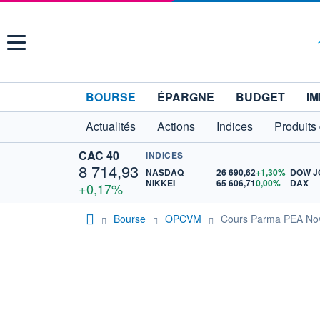
Menu
BOURSE
ÉPARGNE
BUDGET
IM
Actualités
Actions
Indices
Produits
CAC 40
INDICES
8 714,93
NASDAQ
26 690,62
+1,30%
DOW J
NIKKEI
65 606,71
0,00%
DAX
+0,17%
Bourse
OPCVM
Cours Parma PEA No