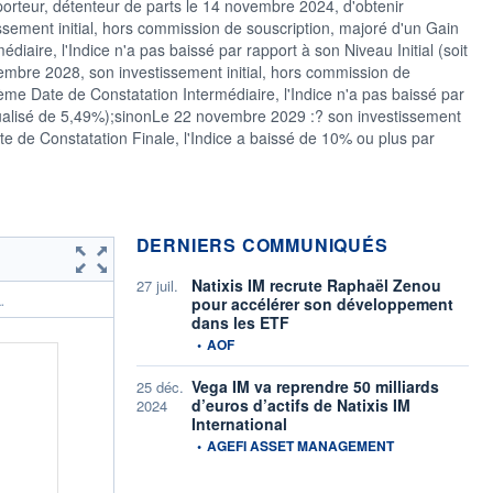
porteur, détenteur de parts le 14 novembre 2024, d'obtenir
sement initial, hors commission de souscription, majoré d'un Gain
iaire, l'Indice n'a pas baissé par rapport à son Niveau Initial (soit
bre 2028, son investissement initial, hors commission de
ème Date de Constatation Intermédiaire, l'Indice n'a pas baissé par
nualisé de 5,49%);sinonLe 22 novembre 2029 :? son investissement
Date de Constatation Finale, l'Indice a baissé de 10% ou plus par
DERNIERS COMMUNIQUÉS
Natixis IM recrute Raphaël Zenou
27 juil.
pour accélérer son développement
.
dans les ETF
information fournie par
•
AOF
Vega IM va reprendre 50 milliards
25 déc.
d’euros d’actifs de Natixis IM
2024
International
information fournie par
•
AGEFI ASSET MANAGEMENT