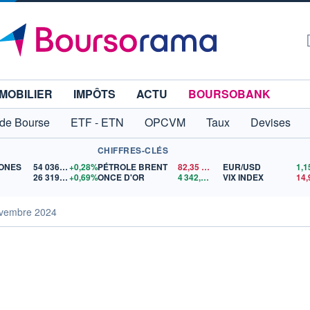
MOBILIER
IMPÔTS
ACTU
BOURSOBANK
 de Bourse
ETF - ETN
OPCVM
Taux
Devises
CHIFFRES-CLÉS
ONES
54 036,93
+0,28%
PÉTROLE BRENT
82,35
$US
EUR/USD
26 319,45
+0,69%
ONCE D'OR
4 342,26
$US
VIX INDEX
vembre 2024