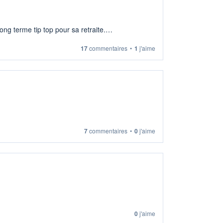
ng terme tip top pour sa retraite.
17
commentaires
•
1
j'aime
7
commentaires
•
0
j'aime
0
j'aime