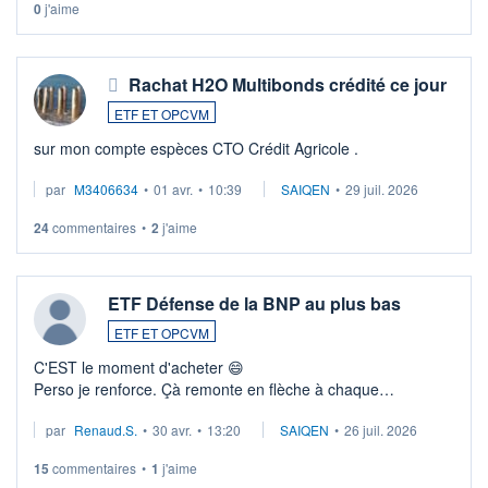
0
j'aime
Rachat H2O Multibonds crédité ce jour
ETF ET OPCVM
sur mon compte espèces CTO Crédit Agricole .
par
M3406634
•
01 avr.
•
10:39
SAIQEN
•
29 juil. 2026
24
commentaires
•
2
j'aime
ETF Défense de la BNP au plus bas
ETF ET OPCVM
C'EST le moment d'acheter 😄​
Perso je renforce. Çà remonte en flèche à chaque
suspission d'accord dans.la guerre du moyen-orient.
par
Renaud.S.
•
30 avr.
•
13:20
SAIQEN
•
26 juil. 2026
Investissement long terme tip top pour sa retraite.
LU3 ...
15
commentaires
•
1
j'aime