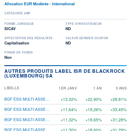
Allocation EUR Modérée - International
CATÉGORIE AMF
FORME JURIDIQUE
TYPE D'INVESTISSEUR
SICAV
ND
AFFECTATION DES RÉSULTATS
VALEUR DERNIER COUPON
Capitalisation
ND
FONDS DE FONDS
Non
AUTRES PRODUITS LABEL ISR DE BLACKROCK
(LUXEMBOURG) SA
LIBELLE
1ER JANV
1 AN
3 ANS
BGF ESG MULTI-ASSET A10 CNH H
+13,32%
+22,90%
+28,81%
BGF ESG MULTI-ASSET D2 USD H
+11,64%
+19,26%
+33,45%
BGF ESG MULTI-ASSET A8 USD H
+11,32%
+18,65%
+31,28%
BGF ESG MULTI-ASSET A2 USD H
+11,30%
+18,60%
+31,29%