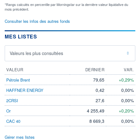
*Rangs calculés en percentile par Morningstar sur la dernière valeur liquidative du
mois précédent.
Consulter les infos des autres fonds
MES LISTES
Valeurs les plus consultées
VALEUR
DERNIER
VAR.
79,65
+0,29%
Pétrole Brent
0,42
0,00%
HAFFNER ENERGY
27,6
0,00%
2CRSI
4 255,49
+0,20%
Or
8 669,3
0,00%
CAC 40
Gérer mes listes