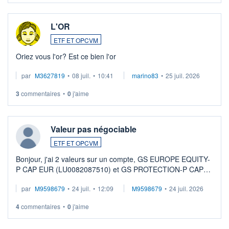
L'OR
ETF ET OPCVM
Oriez vous l'or? Est ce bien l'or
par
M3627819
•
08 juil.
•
10:41
marino83
•
25 juil. 2026
3
commentaires
•
0
j'aime
Valeur pas négociable
ETF ET OPCVM
Bonjour, j'ai 2 valeurs sur un compte, GS EUROPE EQUITY-
P CAP EUR (LU0082087510) et GS PROTECTION-P CAP
EUR (LU0546913194), que je souhaite vendre. Lorsque je
par
M9598679
•
24 juil.
•
12:09
M9598679
•
24 juil. 2026
veux procéder à la vente, on me signale ...
4
commentaires
•
0
j'aime