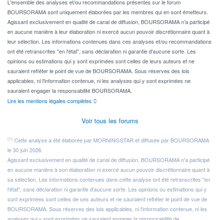
L'ensemble des analyses et/ou recommandations présentes sur le forum
BOURSORAMA sont uniquement élaborées par les membres qui en sont émetteurs.
Agissant exclusivement en qualité de canal de diffusion, BOURSORAMA n'a participé
en aucune manière à leur élaboration ni exercé aucun pouvoir discrétionnaire quant à
leur sélection. Les informations contenues dans ces analyses et/ou recommandations
ont été retranscrites "en l'état", sans déclaration ni garantie d'aucune sorte. Les
opinions ou estimations qui y sont exprimées sont celles de leurs auteurs et ne
sauraient refléter le point de vue de BOURSORAMA. Sous réserves des lois
applicables, ni l'information contenue, ni les analyses qui y sont exprimées ne
sauraient engager la responsabilité BOURSORAMA.
Lire les mentions légales complètes
Voir tous les forums
(1)
Cette analyse a été élaborée par MORNINGSTAR et diffusée par BOURSORAMA
le 30 juin 2026.
Agissant exclusivement en qualité de canal de diffusion, BOURSORAMA n'a participé
en aucune manière à son élaboration ni exercé aucun pouvoir discrétionnaire quant à
sa sélection. Les informations contenues dans cette analyse ont été retranscrites "en
l'état", sans déclaration ni garantie d'aucune sorte. Les opinions ou estimations qui y
sont exprimées sont celles de ses auteurs et ne sauraient refléter le point de vue de
BOURSORAMA. Sous réserves des lois applicables, ni l'information contenue, ni les
analyses qui y sont exprimées ne sauraient engager la responsabilité de