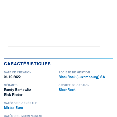
ACTIF NET (EUR)
198M / 31.07.26
NOTATION MORNINGSTAR ⁽¹⁾
RISQUE DU FONDS (SRI)
3
/7
ISR
Ce fonds détient le Label ISR (Investissement Social
CARACTÉRISTIQUES
+ PORTEFEUILLE
+ LISTE
DATE DE CRÉATION
SOCIÉTÉ DE GESTION
04.10.2022
BlackRock (Luxembourg) SA
GÉRANTS
GROUPE DE GESTION
Randy Berkowitz
BlackRock
Rick Rieder
CATÉGORIE GÉNÉRALE
Mixtes Euro
CATÉGORIE MORNINGSTAR