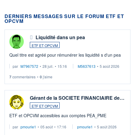
DERNIERS MESSAGES SUR LE FORUM ETF ET
OPCVM
Liquidité dans un pea
ETF ET OPCVM
Quel titre est agréé pour rémunérer les liquidité s d'un pea
par
M7967572
•
28 juil.
•
15:16
M5637613
•
5 août 2026
7
commentaires
•
0
j'aime
Gérant de la SOCIETE FINANCIAIRE de…
ETF ET OPCVM
ETF et OPCVM accesibles aux comptes PEA_PME
par
pmourie1
•
05 août
•
17:16
pmourie1
•
5 août 2026