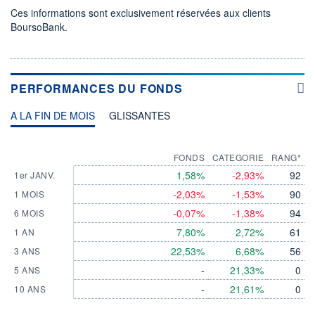
Ces informations sont exclusivement réservées aux clients
BoursoBank.
PERFORMANCES DU FONDS
A LA FIN DE MOIS
GLISSANTES
FONDS
CATEGORIE
RANG*
1,58%
-2,93%
92
1er JANV.
-2,03%
-1,53%
90
1 MOIS
-0,07%
-1,38%
94
6 MOIS
7,80%
2,72%
61
1 AN
22,53%
6,68%
56
3 ANS
-
21,33%
0
5 ANS
-
21,61%
0
10 ANS