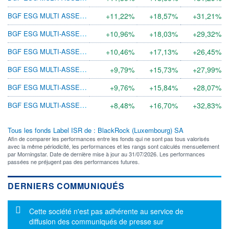
BGF ESG MULTI ASSET A10 USD H
+11,22%
+18,57%
+31,21%
BGF ESG MULTI-ASSET E2 USD H
+10,96%
+18,03%
+29,32%
BGF ESG MULTI-ASSET C2 USD H
+10,46%
+17,13%
+26,45%
BGF ESG MULTI-ASSET A10 SGD H
+9,79%
+15,73%
+27,99%
BGF ESG MULTI-ASSET A8 SGD H
+9,76%
+15,84%
+28,07%
BGF ESG MULTI-ASSET I2
+8,48%
+16,70%
+32,83%
Tous les fonds Label ISR de : BlackRock (Luxembourg) SA
Afin de comparer les performances entre les fonds qui ne sont pas tous valorisés
avec la même périodicité, les performances et les rangs sont calculés mensuellement
par Morningstar. Date de dernière mise à jour au 31/07/2026. Les performances
passées ne préjugent pas des performances futures.
DERNIERS COMMUNIQUÉS
Message d'information
Cette société n'est pas adhérente au service de
diffusion des communiqués de presse sur