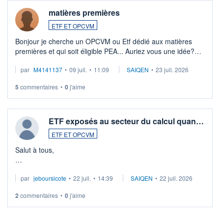
matières premières
ETF ET OPCVM
Bonjour je cherche un OPCVM ou Etf dédié aux matières
premières et qui soit éligible PEA... Auriez vous une idée?
Merci de vos conseils
par
M4141137
•
09 juil.
•
11:09
SAIQEN
•
23 juil. 2026
5
commentaires
•
0
j'aime
ETF exposés au secteur du calcul quan…
ETF ET OPCVM
Salut à tous,
Je cherche à investir sur le secteur du calcul quantique, mais
par
jeboursicote
•
22 juil.
•
14:39
SAIQEN
•
22 juil. 2026
via un ETF plutôt que des actions individuelles.
2
commentaires
•
0
j'aime
Idéalement, je voudrais qu'il soit éligible au PEA.
Pour l' ...