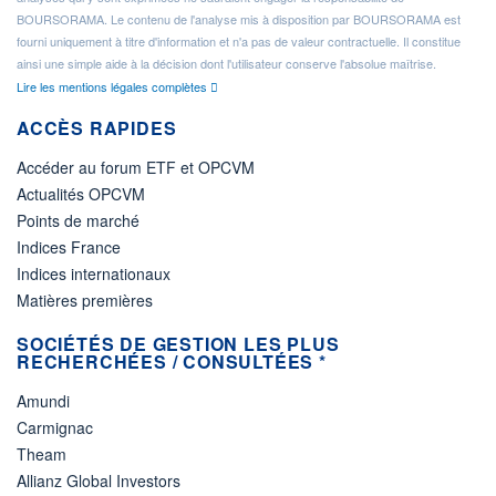
BOURSORAMA. Le contenu de l'analyse mis à disposition par BOURSORAMA est
fourni uniquement à titre d'information et n'a pas de valeur contractuelle. Il constitue
ainsi une simple aide à la décision dont l'utilisateur conserve l'absolue maîtrise.
Lire les mentions légales complètes
ACCÈS RAPIDES
Accéder au forum ETF et OPCVM
Actualités OPCVM
Points de marché
Indices France
Indices internationaux
Matières premières
SOCIÉTÉS DE GESTION LES PLUS
RECHERCHÉES / CONSULTÉES *
Amundi
Carmignac
Theam
Allianz Global Investors