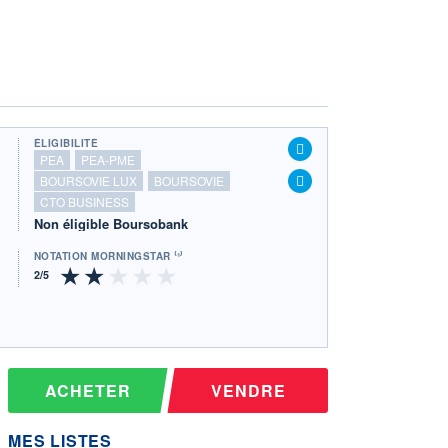
ÉLIGIBILITÉ
PEA
PEA-PME
BOURSOVIE LUX
BOURSOVIE
CTO BUSINESS
Non éligible Boursobank
NOTATION MORNINGSTAR ⁽¹⁾
ACHETER
VENDRE
MES LISTES