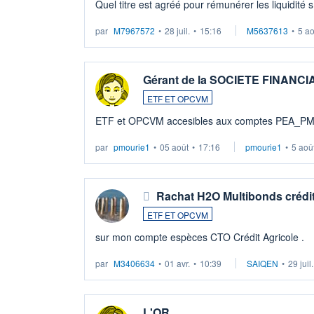
Quel titre est agréé pour rémunérer les liquidité 
par
M7967572
•
28 juil.
•
15:16
M5637613
•
5 a
Gérant de la SOCIETE FINANC
ETF ET OPCVM
ETF et OPCVM accesibles aux comptes PEA_P
par
pmourie1
•
05 août
•
17:16
pmourie1
•
5 aoû
Rachat H2O Multibonds crédit
ETF ET OPCVM
sur mon compte espèces CTO Crédit Agricole .
par
M3406634
•
01 avr.
•
10:39
SAIQEN
•
29 juil
L'OR