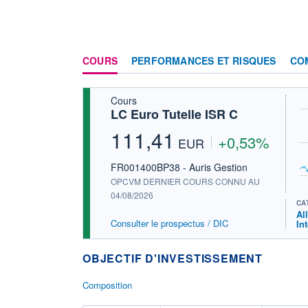
COURS
PERFORMANCES ET RISQUES
CO
Cours
LC Euro Tutelle ISR C
111,41
+0,53%
EUR
FR001400BP38 - Auris Gestion
OPCVM DERNIER COURS CONNU AU
04/08/2026
CA
Al
Consulter le prospectus / DIC
In
OBJECTIF D'INVESTISSEMENT
Composition