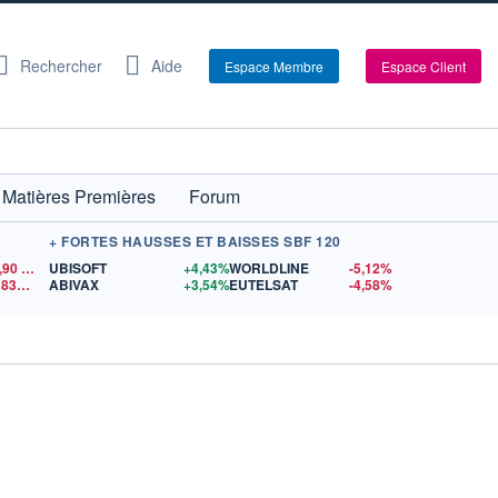
Rechercher
Aide
Espace Membre
Espace Client
Matières Premières
Forum
+ FORTES HAUSSES ET BAISSES SBF 120
,90
$US
UBISOFT
+4,43%
WORLDLINE
-5,12%
64 839,66
$US
ABIVAX
+3,54%
EUTELSAT
-4,58%