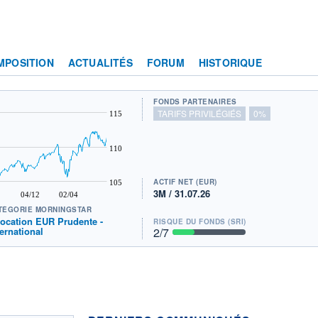
MPOSITION
ACTUALITÉS
FORUM
HISTORIQUE
FONDS PARTENAIRES
TARIFS PRIVILÉGIÉS
0%
115
110
ACTIF NET (EUR)
105
3M / 31.07.26
04/12
02/04
TÉGORIE MORNINGSTAR
location EUR Prudente -
RISQUE DU FONDS (SRI)
ternational
2
/7