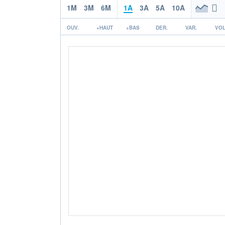
1M
3M
6M
1A
3A
5A
10A
OUV.
+HAUT
+BAS
DER.
VAR.
VOL