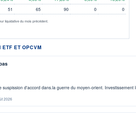
51
65
90
0
0
eur liquidative du mois précédent.
 ETF ET OPCVM
 bas
 suspission d'accord dans.la guerre du moyen-orient. Investissement lo
ût 2026