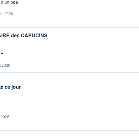
s d'un pea
oût 2026
IAIRE des CAPUCINS
ME
t 2026
é ce jour
. 2026