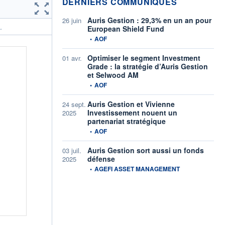
DERNIERS COMMUNIQUÉS
Auris Gestion : 29,3% en un an pour
26 juin
European Shield Fund
.
information fournie par
•
AOF
Optimiser le segment Investment
01 avr.
Grade : la stratégie d’Auris Gestion
et Selwood AM
information fournie par
•
AOF
Auris Gestion et Vivienne
24 sept.
Investissement nouent un
2025
partenariat stratégique
information fournie par
•
AOF
Auris Gestion sort aussi un fonds
03 juil.
défense
2025
information fournie par
•
AGEFI ASSET MANAGEMENT