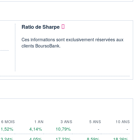
Ratio de Sharpe
Ces informations sont exclusivement réservées aux
clients BoursoBank.
6 MOIS
1 AN
3 ANS
5 ANS
10 ANS
1,52%
4,14%
10,79%
-
-
3,24%
4,05%
17,23%
8,59%
18,26%