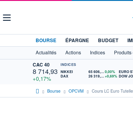
Menu
BOURSE
ÉPARGNE
BUDGET
IM
Actualités
Actions
Indices
Produits
CAC 40
INDICES
8 714,93
NIKKEI
65 606,71
0,00%
DAX
26 319,45
+0,69%
DOW J
+0,17%
Bourse
OPCVM
Cours LC Euro Tutell