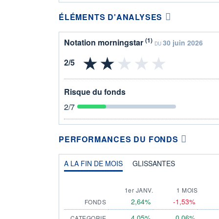
ÉLÉMENTS D'ANALYSES
(1)
Notation morningstar
30 juin 2026
DU
Risque du fonds
2
/7
PERFORMANCES DU FONDS
A LA FIN DE MOIS
GLISSANTES
1er JANV.
1 MOIS
2,64%
-1,53%
FONDS
4,05%
0,06%
CATEGORIE