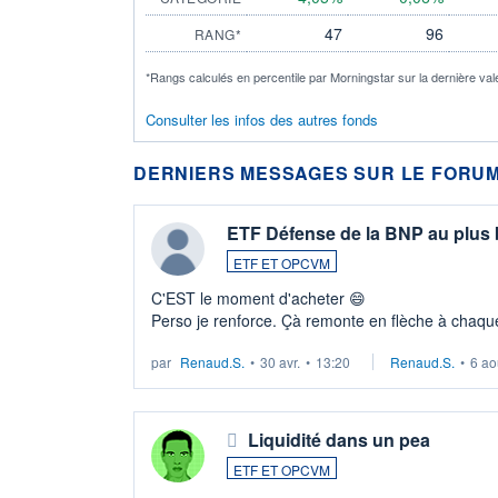
47
96
RANG*
*Rangs calculés en percentile par Morningstar sur la dernière val
Consulter les infos des autres fonds
DERNIERS MESSAGES SUR LE FORUM
ETF Défense de la BNP au plus
ETF ET OPCVM
C'EST le moment d'acheter 😄​
Perso je renforce. Çà remonte en flèche à chaque
LU3 ...
par
Renaud.S.
•
30 avr.
•
13:20
Renaud.S.
•
6 ao
Liquidité dans un pea
ETF ET OPCVM