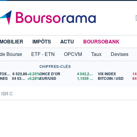
MOBILIER
IMPÔTS
ACTU
BOURSOBANK
 de Bourse
ETF - ETN
OPCVM
Taux
Devises
CHIFFRES-CLÉS
EURO STOXX 50
6 523,86
+0,33%
ONCE D'OR
4 342,26
$US
VIX INDEX
14
ONES
54 036,93
+0,28%
EUR/USD
1,1559
$US
BITCOIN / USD
e ISR C