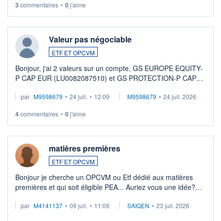
3
commentaires
•
0
j'aime
Valeur pas négociable
ETF ET OPCVM
Bonjour, j'ai 2 valeurs sur un compte, GS EUROPE EQUITY-
P CAP EUR (LU0082087510) et GS PROTECTION-P CAP
EUR (LU0546913194), que je souhaite vendre. Lorsque je
par
M9598679
•
24 juil.
•
12:09
M9598679
•
24 juil. 2026
veux procéder à la vente, on me signale ...
4
commentaires
•
0
j'aime
matières premières
ETF ET OPCVM
Bonjour je cherche un OPCVM ou Etf dédié aux matières
premières et qui soit éligible PEA... Auriez vous une idée?
Merci de vos conseils
par
M4141137
•
09 juil.
•
11:09
SAIQEN
•
23 juil. 2026