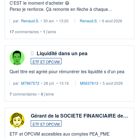
C'EST le moment d'acheter 😄​
Perso je renforce. Çà remonte en flèche à chaque
suspission d'accord dans.la guerre du moyen-orient.
par
Renaud.S.
•
30 avr.
•
13:20
Renaud.S.
•
6 août 2026
Investissement long terme tip top pour sa retraite.
LU3 ...
17
commentaires
•
1
j'aime
Liquidité dans un pea
ETF ET OPCVM
Quel titre est agréé pour rémunérer les liquidité s d'un pea
par
M7967572
•
28 juil.
•
15:16
M5637613
•
5 août 2026
7
commentaires
•
0
j'aime
Gérant de la SOCIETE FINANCIAIRE de…
ETF ET OPCVM
ETF et OPCVM accesibles aux comptes PEA_PME