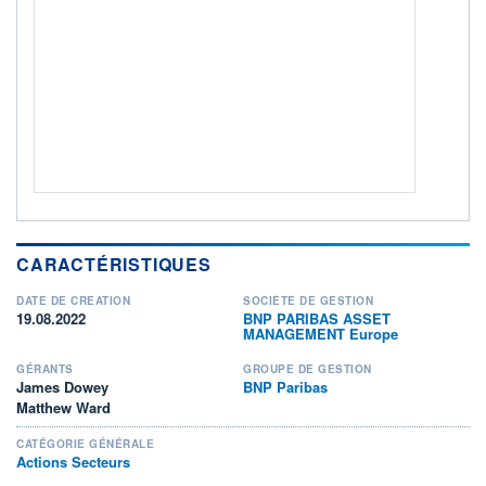
ACTIF NET (EUR)
31M / 31.07.26
NOTATION MORNINGSTAR ⁽¹⁾
RISQUE DU FONDS (SRI)
5
/7
+ PORTEFEUILLE
+ LISTE
CARACTÉRISTIQUES
DATE DE CRÉATION
SOCIÉTÉ DE GESTION
19.08.2022
BNP PARIBAS ASSET
MANAGEMENT Europe
GÉRANTS
GROUPE DE GESTION
James Dowey
BNP Paribas
Matthew Ward
CATÉGORIE GÉNÉRALE
Actions Secteurs