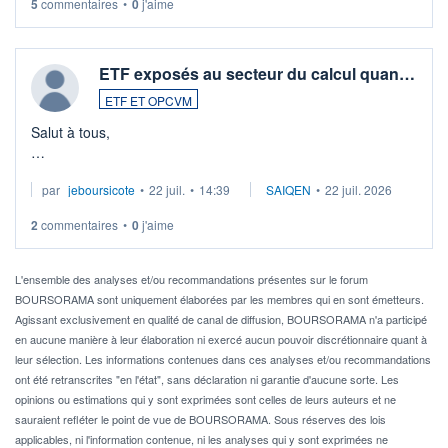
5
commentaires
•
0
j'aime
ETF exposés au secteur du calcul quan…
ETF ET OPCVM
Salut à tous,
Je cherche à investir sur le secteur du calcul quantique, mais
par
jeboursicote
•
22 juil.
•
14:39
SAIQEN
•
22 juil. 2026
via un ETF plutôt que des actions individuelles.
2
commentaires
•
0
j'aime
Idéalement, je voudrais qu'il soit éligible au PEA.
Pour l' ...
L'ensemble des analyses et/ou recommandations présentes sur le forum
BOURSORAMA sont uniquement élaborées par les membres qui en sont émetteurs.
Agissant exclusivement en qualité de canal de diffusion, BOURSORAMA n'a participé
en aucune manière à leur élaboration ni exercé aucun pouvoir discrétionnaire quant à
leur sélection. Les informations contenues dans ces analyses et/ou recommandations
ont été retranscrites "en l'état", sans déclaration ni garantie d'aucune sorte. Les
opinions ou estimations qui y sont exprimées sont celles de leurs auteurs et ne
sauraient refléter le point de vue de BOURSORAMA. Sous réserves des lois
applicables, ni l'information contenue, ni les analyses qui y sont exprimées ne