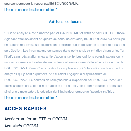
sauraient engager la responsabilité BOURSORAMA.
Lire les mentions légales complètes
Voir tous les forums
(1)
Cette analyse a été élaborée par MORNINGSTAR et diffusée par BOURSORAMA .
Agissant exclusivement en qualité de canal de diffusion, BOURSORAMA n'a participé
en aucune manière à son élaboration ni exercé aucun pouvoir discrétionnaire quant à
sa sélection. Les informations contenues dans cette analyse ont été retranscrites "en
l'état", sans déclaration ni garantie d'aucune sorte. Les opinions ou estimations qui y
sont exprimées sont celles de ses auteurs et ne sauraient refléter le point de vue de
BOURSORAMA. Sous réserves des lois applicables, ni l'information contenue, ni les
analyses qui y sont exprimées ne sauraient engager la responsabilité de
BOURSORAMA. Le contenu de l'analyse mis à disposition par BOURSORAMA est
fourni uniquement à titre d'information et n'a pas de valeur contractuelle. Il constitue
ainsi une simple aide à la décision dont l'utilisateur conserve l'absolue maîtrise.
Lire les mentions légales complètes
ACCÈS RAPIDES
Accéder au forum ETF et OPCVM
Actualités OPCVM