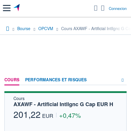
Menu
Connexion
Bourse
OPCVM
Cours AXAWF - Artificial Intllgnc G 
COURS
PERFORMANCES ET RISQUES
Cours
COMPOSITION
AXAWF - Artificial Intllgnc G Cap EUR H
ACTUALITÉS
201,22
+0,47%
EUR
FORUM
HISTORIQUE