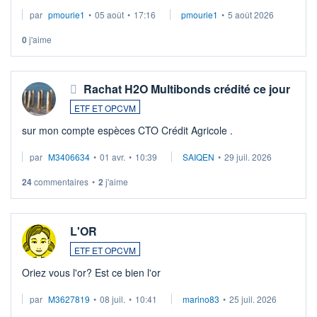
par
pmourie1
•
05 août
•
17:16
pmourie1
•
5 août 2026
0
j'aime
Rachat H2O Multibonds crédité ce jour
ETF ET OPCVM
sur mon compte espèces CTO Crédit Agricole .
par
M3406634
•
01 avr.
•
10:39
SAIQEN
•
29 juil. 2026
24
commentaires
•
2
j'aime
L'OR
ETF ET OPCVM
Oriez vous l'or? Est ce bien l'or
par
M3627819
•
08 juil.
•
10:41
marino83
•
25 juil. 2026