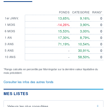
FONDS
CATEGORIE
RANG*
13,65%
9,16%
0
1er JANV.
-14,26%
3,90%
0
1 MOIS
15,53%
3,00%
0
6 MOIS
17,30%
8,79%
0
1 AN
71,19%
10,54%
0
3 ANS
-
30,91%
0
5 ANS
-
58,50%
0
10 ANS
*Rangs calculés en percentile par Morningstar sur la dernière valeur liquidative du
mois précédent.
Consulter les infos des autres fonds
MES LISTES
Valeurs les plus consultées