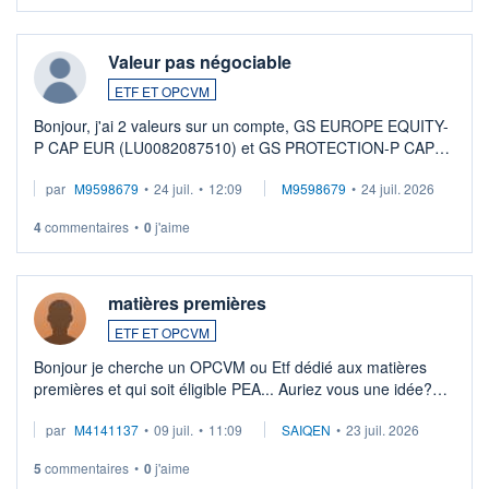
Valeur pas négociable
ETF ET OPCVM
Bonjour, j'ai 2 valeurs sur un compte, GS EUROPE EQUITY-
P CAP EUR (LU0082087510) et GS PROTECTION-P CAP
EUR (LU0546913194), que je souhaite vendre. Lorsque je
par
M9598679
•
24 juil.
•
12:09
M9598679
•
24 juil. 2026
veux procéder à la vente, on me signale ...
4
commentaires
•
0
j'aime
matières premières
ETF ET OPCVM
Bonjour je cherche un OPCVM ou Etf dédié aux matières
premières et qui soit éligible PEA... Auriez vous une idée?
Merci de vos conseils
par
M4141137
•
09 juil.
•
11:09
SAIQEN
•
23 juil. 2026
5
commentaires
•
0
j'aime