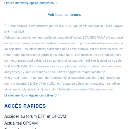
Lire les mentions légales complètes
Voir tous les forums
(1)
Cette analyse a été élaborée par MORNINGSTAR et diffusée par BOURSORAMA
le 31 mai 2026.
Agissant exclusivement en qualité de canal de diffusion, BOURSORAMA n'a participé
en aucune manière à son élaboration ni exercé aucun pouvoir discrétionnaire quant à
sa sélection. Les informations contenues dans cette analyse ont été retranscrites "en
l'état", sans déclaration ni garantie d'aucune sorte. Les opinions ou estimations qui y
sont exprimées sont celles de ses auteurs et ne sauraient refléter le point de vue de
BOURSORAMA. Sous réserves des lois applicables, ni l'information contenue, ni les
analyses qui y sont exprimées ne sauraient engager la responsabilité de
BOURSORAMA. Le contenu de l'analyse mis à disposition par BOURSORAMA est
fourni uniquement à titre d'information et n'a pas de valeur contractuelle. Il constitue
ainsi une simple aide à la décision dont l'utilisateur conserve l'absolue maîtrise.
Lire les mentions légales complètes
ACCÈS RAPIDES
Accéder au forum ETF et OPCVM
Actualités OPCVM