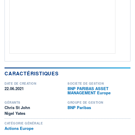
ACTIF NET (EUR)
82M / 31.05.26
NOTATION MORNINGSTAR ⁽¹⁾
RISQUE DU FONDS (SRI)
4
/7
+ PORTEFEUILLE
+ LISTE
CARACTÉRISTIQUES
DATE DE CRÉATION
SOCIÉTÉ DE GESTION
22.06.2021
BNP PARIBAS ASSET
MANAGEMENT Europe
GÉRANTS
GROUPE DE GESTION
Chris St John
BNP Paribas
Nigel Yates
CATÉGORIE GÉNÉRALE
Actions Europe