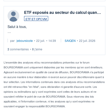
ETF exposés au secteur du calcul quan…
ETF ET OPCVM
Salut à tous,
Je cherche à investir sur le secteur du calcul quantique, mais
par
jeboursicote
•
22 juil.
•
14:39
SAIQEN
•
22 juil. 2026
via un ETF plutôt que des actions individuelles.
2
commentaires
•
0
j'aime
Idéalement, je voudrais qu'il soit éligible au PEA.
Pour l' ...
L'ensemble des analyses et/ou recommandations présentes sur le forum
BOURSORAMA sont uniquement élaborées par les membres qui en sont émetteurs.
Agissant exclusivement en qualité de canal de diffusion, BOURSORAMA n'a participé
en aucune manière à leur élaboration ni exercé aucun pouvoir discrétionnaire quant à
leur sélection. Les informations contenues dans ces analyses et/ou recommandations
ont été retranscrites "en l'état", sans déclaration ni garantie d'aucune sorte. Les
opinions ou estimations qui y sont exprimées sont celles de leurs auteurs et ne
sauraient refléter le point de vue de BOURSORAMA. Sous réserves des lois
applicables, ni l'information contenue, ni les analyses qui y sont exprimées ne
sauraient engager la responsabilité BOURSORAMA.