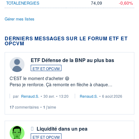
74,09
-0,60%
TOTALENERGIES
Gérer mes listes
DERNIERS MESSAGES SUR LE FORUM ETF ET
OPCVM
ETF Défense de la BNP au plus bas
ETF ET OPCVM
C'EST le moment d'acheter 😄​
Perso je renforce. Çà remonte en flèche à chaque
suspission d'accord dans.la guerre du moyen-orient.
par
Renaud.S.
•
30 avr.
•
13:20
Renaud.S.
•
6 août 2026
Investissement long terme tip top pour sa retraite.
LU3 ...
17
commentaires
•
1
j'aime
Liquidité dans un pea
ETF ET OPCVM