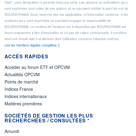
l'état", sans déclaration ni garantie d'aucune sorte. Les opinions ou estimations qui y
sont exprimées sont celles de ses auteurs et ne sauraient refléter le point de vue de
BOURSORAMA. Sous réserves des lois applicables, ni l'information contenue, ni les
analyses qui y sont exprimées ne sauraient engager la responsabilité de
BOURSORAMA. Le contenu de l'analyse mis à disposition par BOURSORAMA est
fourni uniquement à titre d'information et n'a pas de valeur contractuelle. Il constitue
ainsi une simple aide à la décision dont l'utilisateur conserve l'absolue maîtrise.
Lire les mentions légales complètes
ACCÈS RAPIDES
Accéder au forum ETF et OPCVM
Actualités OPCVM
Points de marché
Indices France
Indices internationaux
Matières premières
SOCIÉTÉS DE GESTION LES PLUS
RECHERCHÉES / CONSULTÉES *
Amundi