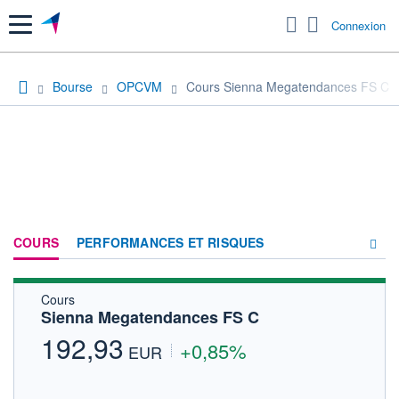
Menu
Connexion
Bourse
OPCVM
Cours Sienna Megatendances FS C
COURS
PERFORMANCES ET RISQUES
Cours
COMPOSITION
Sienna Megatendances FS C
ACTUALITÉS
192,93
+0,85%
EUR
FORUM
HISTORIQUE