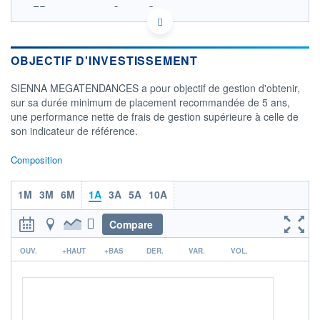
FR0013477189 - Sienna Gestion
OPCVM DERNIER COURS CONNU AU 05/08/2026
Consulter le prospectus / DIC
OBJECTIF D'INVESTISSEMENT
220
SIENNA MEGATENDANCES a pour objectif de gestion d'obtenir,
200
sur sa durée minimum de placement recommandée de 5 ans,
180
une performance nette de frais de gestion supérieure à celle de
160
son indicateur de référence.
140
04/12
02/04
04/08
Composition
CATÉGORIE MORNINGSTAR
Actions International Flex-
1M
3M
6M
1A
3A
5A
10A
Cap.
Compare
FONDS PARTENAIRES
TARIFS PRIVILÉGIÉS
0%
r
OUV.
+HAUT
+BAS
DER.
VAR.
VOL.
ÉLIGIBILITÉ
PEA
PEA-PME
BOURSOVIE LUX
BOURSOVIE
CTO BUSINESS
Non éligible Boursobank