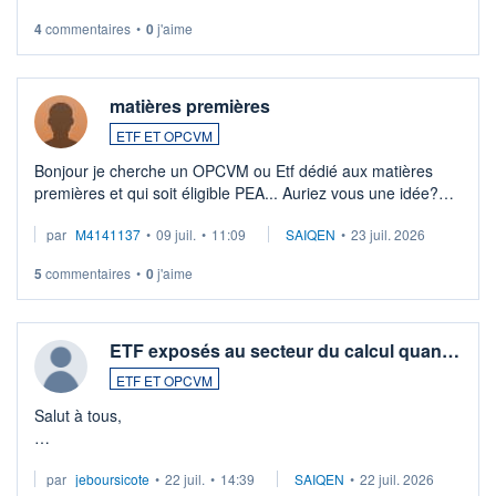
4
commentaires
•
0
j'aime
matières premières
ETF ET OPCVM
Bonjour je cherche un OPCVM ou Etf dédié aux matières
premières et qui soit éligible PEA... Auriez vous une idée?
Merci de vos conseils
par
M4141137
•
09 juil.
•
11:09
SAIQEN
•
23 juil. 2026
5
commentaires
•
0
j'aime
ETF exposés au secteur du calcul quan…
ETF ET OPCVM
Salut à tous,
Je cherche à investir sur le secteur du calcul quantique, mais
par
jeboursicote
•
22 juil.
•
14:39
SAIQEN
•
22 juil. 2026
via un ETF plutôt que des actions individuelles.