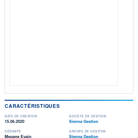
ACTIF NET (EUR)
213M / 31.07.26
NOTATION MORNINGSTAR ⁽¹⁾
RISQUE DU FONDS (SRI)
4
/7
+ PORTEFEUILLE
+ LISTE
CARACTÉRISTIQUES
DATE DE CRÉATION
SOCIÉTÉ DE GESTION
15.06.2020
Sienna Gestion
GÉRANTS
GROUPE DE GESTION
Megane Evain
Sienna Gestion