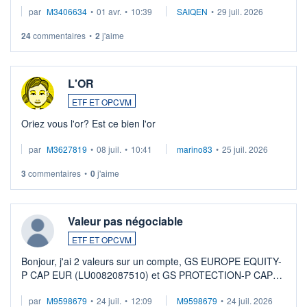
par
M3406634
•
01 avr.
•
10:39
SAIQEN
•
29 juil. 2026
24
commentaires
•
2
j'aime
L'OR
ETF ET OPCVM
Oriez vous l'or? Est ce bien l'or
par
M3627819
•
08 juil.
•
10:41
marino83
•
25 juil. 2026
3
commentaires
•
0
j'aime
Valeur pas négociable
ETF ET OPCVM
Bonjour, j'ai 2 valeurs sur un compte, GS EUROPE EQUITY-
P CAP EUR (LU0082087510) et GS PROTECTION-P CAP
EUR (LU0546913194), que je souhaite vendre. Lorsque je
par
M9598679
•
24 juil.
•
12:09
M9598679
•
24 juil. 2026
veux procéder à la vente, on me signale ...