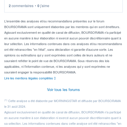
2
commentaires
•
0
j'aime
Idéalement, je voudrais qu'il soit éligible au PEA.
Pour l' ...
L'ensemble des analyses et/ou recommandations présentes sur le forum
BOURSORAMA sont uniquement élaborées par les membres qui en sont émetteurs.
Agissant exclusivement en qualité de canal de diffusion, BOURSORAMA n'a participé
en aucune manière à leur élaboration ni exercé aucun pouvoir discrétionnaire quant à
leur sélection. Les informations contenues dans ces analyses et/ou recommandations
ont été retranscrites "en l'état", sans déclaration ni garantie d'aucune sorte. Les
opinions ou estimations qui y sont exprimées sont celles de leurs auteurs et ne
sauraient refléter le point de vue de BOURSORAMA. Sous réserves des lois
applicables, ni l'information contenue, ni les analyses qui y sont exprimées ne
sauraient engager la responsabilité BOURSORAMA.
Lire les mentions légales complètes
Voir tous les forums
(1)
Cette analyse a été élaborée par MORNINGSTAR et diffusée par BOURSORAMA
le 31 août 2024.
Agissant exclusivement en qualité de canal de diffusion, BOURSORAMA n'a participé
en aucune manière à son élaboration ni exercé aucun pouvoir discrétionnaire quant à
sa sélection. Les informations contenues dans cette analyse ont été retranscrites "en