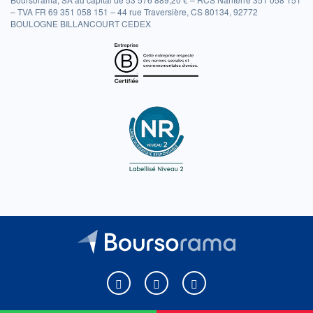
– TVA FR 69 351 058 151 – 44 rue Traversière, CS 80134, 92772
BOULOGNE BILLANCOURT CEDEX
Boursorama sur Facebook
Boursorama sur X
Boursorama sur Youtu