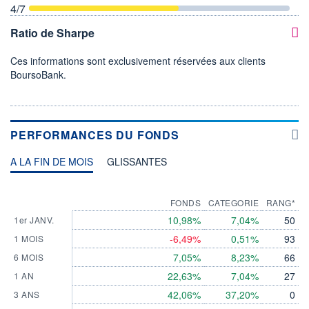
4
/7
Ratio de Sharpe
Ces informations sont exclusivement réservées aux clients
BoursoBank.
PERFORMANCES DU FONDS
A LA FIN DE MOIS
GLISSANTES
FONDS
CATEGORIE
RANG*
10,98%
7,04%
50
1er JANV.
-6,49%
0,51%
93
1 MOIS
7,05%
8,23%
66
6 MOIS
22,63%
7,04%
27
1 AN
42,06%
37,20%
0
3 ANS