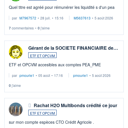
Quel titre est agréé pour rémunérer les liquidité s d'un pea
par
M7967572
•
28 juil.
•
15:16
M5637613
•
5 août 2026
7
commentaires
•
0
j'aime
Gérant de la SOCIETE FINANCIAIRE de…
ETF ET OPCVM
ETF et OPCVM accesibles aux comptes PEA_PME
par
pmourie1
•
05 août
•
17:16
pmourie1
•
5 août 2026
0
j'aime
Rachat H2O Multibonds crédité ce jour
ETF ET OPCVM
sur mon compte espèces CTO Crédit Agricole .