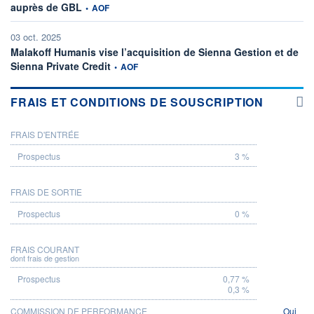
information fournie par
auprès de GBL
•
AOF
03 oct. 2025
Malakoff Humanis vise l’acquisition de Sienna Gestion et de
information fournie par
Sienna Private Credit
•
AOF
FRAIS ET CONDITIONS DE SOUSCRIPTION
FRAIS D'ENTRÉE
PROSPECTUS
3 %
FRAIS DE SORTIE
0 %
FRAIS COURANT
dont frais de gestion
0,77 %
0,3 %
COMMISSION DE PERFORMANCE
Oui