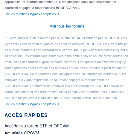
applicables, ni l'information contenue, ni les analyses qui y sont exprimées ne
sauraient engager la responsabilité BOURSORAMA.
Lire les mentions légales complètes
Voir tous les forums
(1)
Cette analyse a été élaborée par MORNINGSTAR et diffusée par BOURSORAMA .
Agissant exclusivement en qualité de canal de diffusion, BOURSORAMA n'a participé
en aucune manière à son élaboration ni exercé aucun pouvoir discrétionnaire quant à
sa sélection. Les informations contenues dans cette analyse ont été retranscrites "en
l'état", sans déclaration ni garantie d'aucune sorte. Les opinions ou estimations qui y
sont exprimées sont celles de ses auteurs et ne sauraient refléter le point de vue de
BOURSORAMA. Sous réserves des lois applicables, ni l'information contenue, ni les
analyses qui y sont exprimées ne sauraient engager la responsabilité de
BOURSORAMA. Le contenu de l'analyse mis à disposition par BOURSORAMA est
fourni uniquement à titre d'information et n'a pas de valeur contractuelle. Il constitue
ainsi une simple aide à la décision dont l'utilisateur conserve l'absolue maîtrise.
Lire les mentions légales complètes
ACCÈS RAPIDES
Accéder au forum ETF et OPCVM
Actualités OPCVM