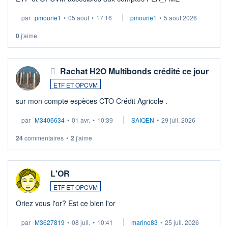
par
pmourie1
•
05 août
•
17:16
pmourie1
•
5 août 2026
0
j'aime
Rachat H2O Multibonds crédité ce jour
ETF ET OPCVM
sur mon compte espèces CTO Crédit Agricole .
par
M3406634
•
01 avr.
•
10:39
SAIQEN
•
29 juil. 2026
24
commentaires
•
2
j'aime
L'OR
ETF ET OPCVM
Oriez vous l'or? Est ce bien l'or
par
M3627819
•
08 juil.
•
10:41
marino83
•
25 juil. 2026