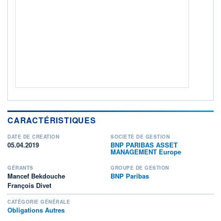
ACTIF NET (EUR)
323M / 30.06.26
NOTATION MORNINGSTAR ⁽¹⁾
RISQUE DU FONDS (SRI)
2
/7
+ PORTEFEUILLE
+ LISTE
CARACTÉRISTIQUES
DATE DE CRÉATION
SOCIÉTÉ DE GESTION
05.04.2019
BNP PARIBAS ASSET
MANAGEMENT Europe
GÉRANTS
GROUPE DE GESTION
Mancef Bekdouche
BNP Paribas
François Divet
CATÉGORIE GÉNÉRALE
Obligations Autres