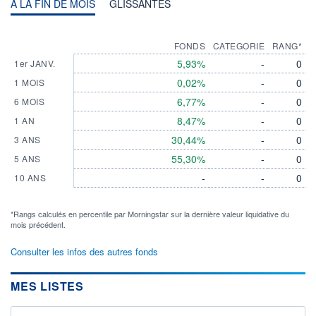
A LA FIN DE MOIS
GLISSANTES
FONDS
CATEGORIE
RANG*
5,93%
-
0
1er JANV.
0,02%
-
0
1 MOIS
6,77%
-
0
6 MOIS
8,47%
-
0
1 AN
30,44%
-
0
3 ANS
55,30%
-
0
5 ANS
-
-
0
10 ANS
*Rangs calculés en percentile par Morningstar sur la dernière valeur liquidative du
mois précédent.
Consulter les infos des autres fonds
MES LISTES