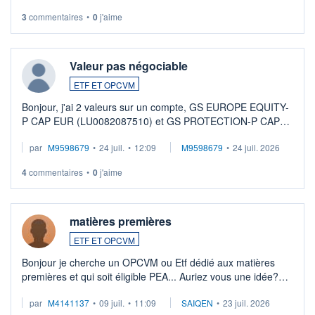
3
commentaires
•
0
j'aime
Valeur pas négociable
ETF ET OPCVM
Bonjour, j'ai 2 valeurs sur un compte, GS EUROPE EQUITY-
P CAP EUR (LU0082087510) et GS PROTECTION-P CAP
EUR (LU0546913194), que je souhaite vendre. Lorsque je
par
M9598679
•
24 juil.
•
12:09
M9598679
•
24 juil. 2026
veux procéder à la vente, on me signale ...
4
commentaires
•
0
j'aime
matières premières
ETF ET OPCVM
Bonjour je cherche un OPCVM ou Etf dédié aux matières
premières et qui soit éligible PEA... Auriez vous une idée?
Merci de vos conseils
par
M4141137
•
09 juil.
•
11:09
SAIQEN
•
23 juil. 2026