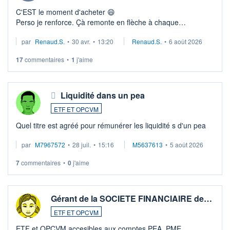
C'EST le moment d'acheter 😄​
Perso je renforce. Çà remonte en flèche à chaque
suspission d'accord dans.la guerre du moyen-orient.
par
Renaud.S.
•
30 avr.
•
13:20
Renaud.S.
•
6 août 2026
Investissement long terme tip top pour sa retraite.
LU3 ...
17
commentaires
•
1
j'aime
Liquidité dans un pea
ETF ET OPCVM
Quel titre est agréé pour rémunérer les liquidité s d'un pea
par
M7967572
•
28 juil.
•
15:16
M5637613
•
5 août 2026
7
commentaires
•
0
j'aime
Gérant de la SOCIETE FINANCIAIRE de…
ETF ET OPCVM
ETF et OPCVM accesibles aux comptes PEA_PME