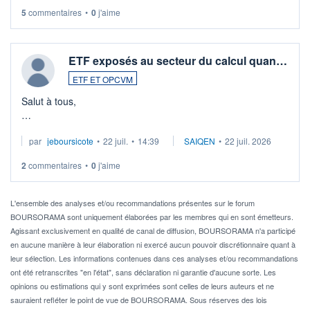
5
commentaires
•
0
j'aime
ETF exposés au secteur du calcul quan…
ETF ET OPCVM
Salut à tous,
Je cherche à investir sur le secteur du calcul quantique, mais
par
jeboursicote
•
22 juil.
•
14:39
SAIQEN
•
22 juil. 2026
via un ETF plutôt que des actions individuelles.
2
commentaires
•
0
j'aime
Idéalement, je voudrais qu'il soit éligible au PEA.
Pour l' ...
L'ensemble des analyses et/ou recommandations présentes sur le forum
BOURSORAMA sont uniquement élaborées par les membres qui en sont émetteurs.
Agissant exclusivement en qualité de canal de diffusion, BOURSORAMA n'a participé
en aucune manière à leur élaboration ni exercé aucun pouvoir discrétionnaire quant à
leur sélection. Les informations contenues dans ces analyses et/ou recommandations
ont été retranscrites "en l'état", sans déclaration ni garantie d'aucune sorte. Les
opinions ou estimations qui y sont exprimées sont celles de leurs auteurs et ne
sauraient refléter le point de vue de BOURSORAMA. Sous réserves des lois