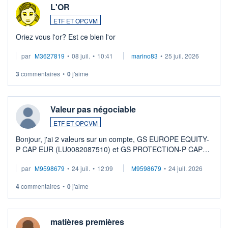
L'OR
ETF ET OPCVM
Oriez vous l'or? Est ce bien l'or
par
M3627819
•
08 juil.
•
10:41
marino83
•
25 juil. 2026
3
commentaires
•
0
j'aime
Valeur pas négociable
ETF ET OPCVM
Bonjour, j'ai 2 valeurs sur un compte, GS EUROPE EQUITY-
P CAP EUR (LU0082087510) et GS PROTECTION-P CAP
EUR (LU0546913194), que je souhaite vendre. Lorsque je
par
M9598679
•
24 juil.
•
12:09
M9598679
•
24 juil. 2026
veux procéder à la vente, on me signale ...
4
commentaires
•
0
j'aime
matières premières