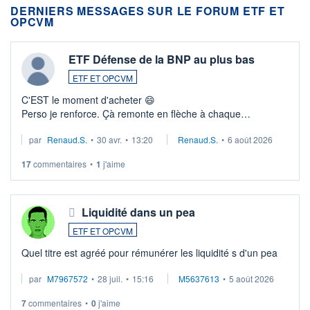
DERNIERS MESSAGES SUR LE FORUM ETF ET
OPCVM
ETF Défense de la BNP au plus bas
ETF ET OPCVM
C'EST le moment d'acheter 😄​
Perso je renforce. Çà remonte en flèche à chaque
suspission d'accord dans.la guerre du moyen-orient.
par
Renaud.S.
•
30 avr.
•
13:20
Renaud.S.
•
6 août 2026
Investissement long terme tip top pour sa retraite.
LU3 ...
17
commentaires
•
1
j'aime
Liquidité dans un pea
ETF ET OPCVM
Quel titre est agréé pour rémunérer les liquidité s d'un pea
par
M7967572
•
28 juil.
•
15:16
M5637613
•
5 août 2026
7
commentaires
•
0
j'aime