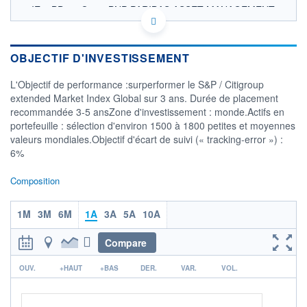
IE00BD007Q55 - BNP PARIBAS ASSET MANAGEMENT
Europe
OPCVM DERNIER COURS CONNU AU 06/08/2026
Consulter le prospectus / DIC
OBJECTIF D'INVESTISSEMENT
24
L'Objectif de performance :surperformer le S&P / Citigroup
extended Market Index Global sur 3 ans. Durée de placement
22
recommandée 3-5 ansZone d'investissement : monde.Actifs en
20
portefeuille : sélection d'environ 1500 à 1800 petites et moyennes
18
valeurs mondiales.Objectif d'écart de suivi (« tracking-error ») :
16
6%
05/12
10/04
Composition
CATÉGORIE MORNINGSTAR
Actions Secteur Autres
1M
3M
6M
1A
3A
5A
10A
FONDS PARTENAIRES
TARIFS PRIVILÉGIÉS
0%
Compare
ÉLIGIBILITÉ
r
OUV.
+HAUT
+BAS
DER.
VAR.
VOL.
PEA
PEA-PME
BOURSOVIE LUX
BOURSOVIE
CTO BUSINESS
Non éligible Boursobank