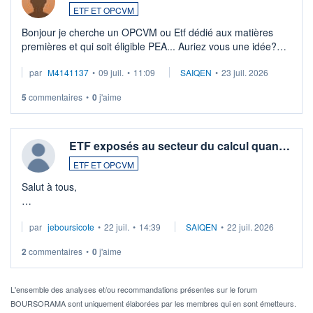
ETF ET OPCVM
Bonjour je cherche un OPCVM ou Etf dédié aux matières
premières et qui soit éligible PEA... Auriez vous une idée?
Merci de vos conseils
par
M4141137
•
09 juil.
•
11:09
SAIQEN
•
23 juil. 2026
5
commentaires
•
0
j'aime
ETF exposés au secteur du calcul quan…
ETF ET OPCVM
Salut à tous,
Je cherche à investir sur le secteur du calcul quantique, mais
par
jeboursicote
•
22 juil.
•
14:39
SAIQEN
•
22 juil. 2026
via un ETF plutôt que des actions individuelles.
2
commentaires
•
0
j'aime
Idéalement, je voudrais qu'il soit éligible au PEA.
Pour l' ...
L'ensemble des analyses et/ou recommandations présentes sur le forum
BOURSORAMA sont uniquement élaborées par les membres qui en sont émetteurs.