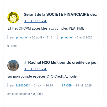
Gérant de la SOCIETE FINANCIAIRE de…
ETF ET OPCVM
ETF et OPCVM accesibles aux comptes PEA_PME
par
pmourie1
•
05 août
•
17:16
pmourie1
•
5 août 2026
0
j'aime
Rachat H2O Multibonds crédité ce jour
ETF ET OPCVM
sur mon compte espèces CTO Crédit Agricole .
par
M3406634
•
01 avr.
•
10:39
SAIQEN
•
29 juil. 2026
24
commentaires
•
2
j'aime