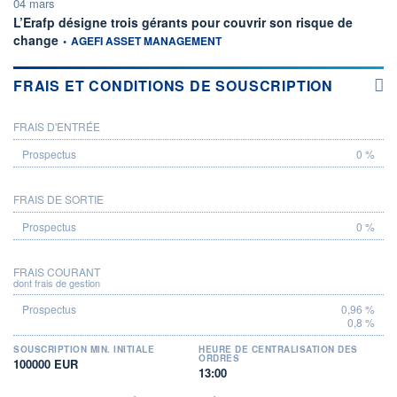
04 mars
L’Erafp désigne trois gérants pour couvrir son risque de
information fournie par
change
•
AGEFI ASSET MANAGEMENT
FRAIS ET CONDITIONS DE SOUSCRIPTION
FRAIS D'ENTRÉE
PROSPECTUS
0 %
FRAIS DE SORTIE
0 %
FRAIS COURANT
dont frais de gestion
0,96 %
0,8 %
SOUSCRIPTION MIN. INITIALE
HEURE DE CENTRALISATION DES
ORDRES
100000 EUR
13:00