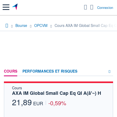
Menu
Connexion
Bourse
OPCVM
Cours AXA IM Global Small Cap Eq QI
COURS
PERFORMANCES ET RISQUES
Cours
COMPOSITION
AXA IM Global Small Cap Eq QI A(â'¬) H
ACTUALITÉS
21,89
-0,59%
EUR
FORUM
HISTORIQUE