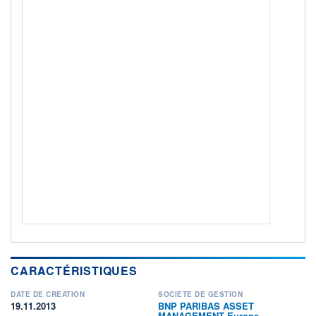
ACTIF NET (EUR)
85M / 31.07.26
NOTATION MORNINGSTAR ⁽¹⁾
RISQUE DU FONDS (SRI)
4
/7
+ PORTEFEUILLE
+ LISTE
CARACTÉRISTIQUES
DATE DE CRÉATION
SOCIÉTÉ DE GESTION
19.11.2013
BNP PARIBAS ASSET
MANAGEMENT Europe