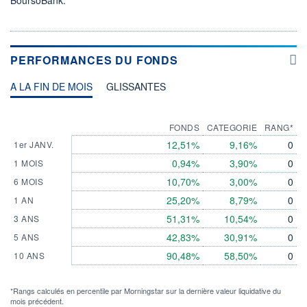
PERFORMANCES DU FONDS
A LA FIN DE MOIS
GLISSANTES
FONDS
CATEGORIE
RANG*
12,51%
9,16%
0
1er JANV.
0,94%
3,90%
0
1 MOIS
10,70%
3,00%
0
6 MOIS
25,20%
8,79%
0
1 AN
51,31%
10,54%
0
3 ANS
42,83%
30,91%
0
5 ANS
90,48%
58,50%
0
10 ANS
*Rangs calculés en percentile par Morningstar sur la dernière valeur liquidative du
mois précédent.