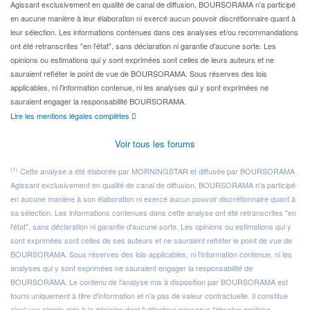
Agissant exclusivement en qualité de canal de diffusion, BOURSORAMA n'a participé
en aucune manière à leur élaboration ni exercé aucun pouvoir discrétionnaire quant à
leur sélection. Les informations contenues dans ces analyses et/ou recommandations
ont été retranscrites "en l'état", sans déclaration ni garantie d'aucune sorte. Les
opinions ou estimations qui y sont exprimées sont celles de leurs auteurs et ne
sauraient refléter le point de vue de BOURSORAMA. Sous réserves des lois
applicables, ni l'information contenue, ni les analyses qui y sont exprimées ne
sauraient engager la responsabilité BOURSORAMA.
Lire les mentions légales complètes
Voir tous les forums
(1)
Cette analyse a été élaborée par MORNINGSTAR et diffusée par BOURSORAMA .
Agissant exclusivement en qualité de canal de diffusion, BOURSORAMA n'a participé
en aucune manière à son élaboration ni exercé aucun pouvoir discrétionnaire quant à
sa sélection. Les informations contenues dans cette analyse ont été retranscrites "en
l'état", sans déclaration ni garantie d'aucune sorte. Les opinions ou estimations qui y
sont exprimées sont celles de ses auteurs et ne sauraient refléter le point de vue de
BOURSORAMA. Sous réserves des lois applicables, ni l'information contenue, ni les
analyses qui y sont exprimées ne sauraient engager la responsabilité de
BOURSORAMA. Le contenu de l'analyse mis à disposition par BOURSORAMA est
fourni uniquement à titre d'information et n'a pas de valeur contractuelle. Il constitue
ainsi une simple aide à la décision dont l'utilisateur conserve l'absolue maîtrise.