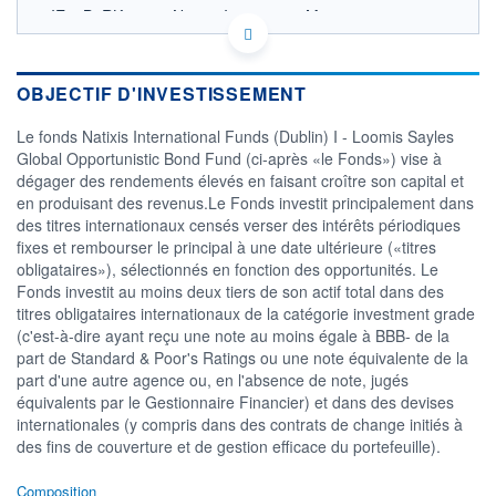
IE00B8RK3324 - Natixis Investment Managers
International
OPCVM DERNIER COURS CONNU AU 14/06/2021
Consulter le prospectus / DIC
OBJECTIF D'INVESTISSEMENT
Le fonds Natixis International Funds (Dublin) I - Loomis Sayles
CATÉGORIE MORNINGSTAR
Obligations International
Global Opportunistic Bond Fund (ci-après «le Fonds») vise à
dégager des rendements élevés en faisant croître son capital et
FONDS PARTENAIRES
en produisant des revenus.Le Fonds investit principalement dans
TARIFS PRIVILÉGIÉS
0%
des titres internationaux censés verser des intérêts périodiques
fixes et rembourser le principal à une date ultérieure («titres
ÉLIGIBILITÉ
PEA
PEA-PME
BOURSOVIE LUX
BOURSOVIE
obligataires»), sélectionnés en fonction des opportunités. Le
CTO BUSINESS
Fonds investit au moins deux tiers de son actif total dans des
titres obligataires internationaux de la catégorie investment grade
Non éligible Boursobank
(c'est-à-dire ayant reçu une note au moins égale à BBB- de la
ACTIF NET (EUR)
part de Standard & Poor's Ratings ou une note équivalente de la
351M / 31.07.25
part d'une autre agence ou, en l'absence de note, jugés
équivalents par le Gestionnaire Financier) et dans des devises
NOTATION MORNINGSTAR ⁽¹⁾
internationales (y compris dans des contrats de change initiés à
des fins de couverture et de gestion efficace du portefeuille).
RISQUE DU FONDS (SRI)
3
/7
Composition