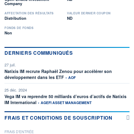
Company
AFFECTATION DES RÉSULTATS
VALEUR DERNIER COUPON
Distribution
ND
FONDS DE FONDS
Non
DERNIERS COMMUNIQUÉS
27 juil.
Natixis IM recrute Raphaël Zenou pour accélérer son
information fournie par
développement dans les ETF
•
AOF
25 déc. 2024
Vega IM va reprendre 50 milliards d’euros d’actifs de Natixis
information fournie par
IM International
•
AGEFI ASSET MANAGEMENT
FRAIS ET CONDITIONS DE SOUSCRIPTION
FRAIS D'ENTRÉE
PROSPECTUS