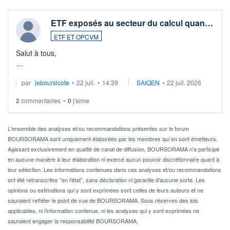
ETF exposés au secteur du calcul quan…
ETF ET OPCVM
Salut à tous,
Je cherche à investir sur le secteur du calcul quantique, mais
par
jeboursicote
•
22 juil.
•
14:39
SAIQEN
•
22 juil. 2026
via un ETF plutôt que des actions individuelles.
2
commentaires
•
0
j'aime
Idéalement, je voudrais qu'il soit éligible au PEA.
Pour l' ...
L'ensemble des analyses et/ou recommandations présentes sur le forum
BOURSORAMA sont uniquement élaborées par les membres qui en sont émetteurs.
Agissant exclusivement en qualité de canal de diffusion, BOURSORAMA n'a participé
en aucune manière à leur élaboration ni exercé aucun pouvoir discrétionnaire quant à
leur sélection. Les informations contenues dans ces analyses et/ou recommandations
ont été retranscrites "en l'état", sans déclaration ni garantie d'aucune sorte. Les
opinions ou estimations qui y sont exprimées sont celles de leurs auteurs et ne
sauraient refléter le point de vue de BOURSORAMA. Sous réserves des lois
applicables, ni l'information contenue, ni les analyses qui y sont exprimées ne
sauraient engager la responsabilité BOURSORAMA.