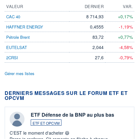
VALEUR
DERNIER
VAR.
8 714,93
+0,17%
CAC 40
0,4555
-1,19%
HAFFNER ENERGY
83,72
+0,77%
Pétrole Brent
2,044
-4,58%
EUTELSAT
27,6
-0,79%
2CRSI
Gérer mes listes
DERNIERS MESSAGES SUR LE FORUM ETF ET
OPCVM
ETF Défense de la BNP au plus bas
ETF ET OPCVM
C'EST le moment d'acheter 😄​