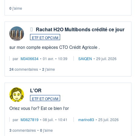
0
j'aime
Rachat H2O Multibonds crédité ce jour
ETF ET OPCVM
sur mon compte espèces CTO Crédit Agricole .
par
M3406634
•
01 avr.
•
10:39
SAIQEN
•
29 juil. 2026
24
commentaires
•
2
j'aime
L'OR
ETF ET OPCVM
Oriez vous l'or? Est ce bien l'or
par
M3627819
•
08 juil.
•
10:41
marino83
•
25 juil. 2026
3
commentaires
•
0
j'aime