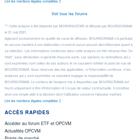
Lire les mentions légales complètes
Voir tous les forums
(1)
Cette analyse a été élaborée par MORNINGSTAR et diffusée par BOURSORAMA
le 31 mai 2021.
Agissant exclusivement en qualité de canal de diffusion, BOURSORAMA n'a participé
en aucune manière à son élaboration ni exercé aucun pouvoir discrétionnaire quant à
sa sélection. Les informations contenues dans cette analyse ont été retranscrites "en
l'état", sans déclaration ni garantie d'aucune sorte. Les opinions ou estimations qui y
sont exprimées sont celles de ses auteurs et ne sauraient refléter le point de vue de
BOURSORAMA. Sous réserves des lois applicables, ni l'information contenue, ni les
analyses qui y sont exprimées ne sauraient engager la responsabilité de
BOURSORAMA. Le contenu de l'analyse mis à disposition par BOURSORAMA est
fourni uniquement à titre d'information et n'a pas de valeur contractuelle. Il constitue
ainsi une simple aide à la décision dont l'utilisateur conserve l'absolue maîtrise.
Lire les mentions légales complètes
ACCÈS RAPIDES
Accéder au forum ETF et OPCVM
Actualités OPCVM
Points de marché