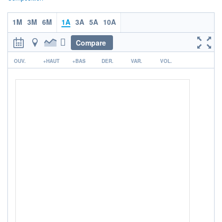
+ PORTEFEUILLE
+ LISTE
1M
3M
6M
1A
3A
5A
10A
Compare
r
OUV.
+HAUT
+BAS
DER.
VAR.
VOL.