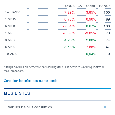
FONDS
CATEGORIE
RANG*
-7,29%
-3,85%
100
1er JANV.
-0,73%
-0,90%
69
1 MOIS
-7,54%
0,67%
100
6 MOIS
-6,89%
-3,85%
79
1 AN
4,25%
2,08%
74
3 ANS
3,53%
-7,88%
47
5 ANS
-
0,94%
0
10 ANS
*Rangs calculés en percentile par Morningstar sur la dernière valeur liquidative du
mois précédent.
Consulter les infos des autres fonds
MES LISTES
Valeurs les plus consultées