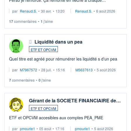
Perso je renforce. Çà remonte en flèche à chaque
suspission d'accord dans.la guerre du moyen-orient.
par
Renaud.S.
•
30 avr.
•
13:20
Renaud.S.
•
6 août 2026
Investissement long terme tip top pour sa retraite.
LU3 ...
17
commentaires
•
1
j'aime
Liquidité dans un pea
ETF ET OPCVM
Quel titre est agréé pour rémunérer les liquidité s d'un pea
par
M7967572
•
28 juil.
•
15:16
M5637613
•
5 août 2026
7
commentaires
•
0
j'aime
Gérant de la SOCIETE FINANCIAIRE de…
ETF ET OPCVM
ETF et OPCVM accesibles aux comptes PEA_PME
par
pmourie1
•
05 août
•
17:16
pmourie1
•
5 août 2026