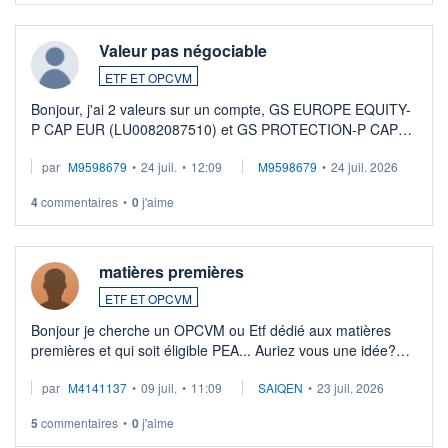
Valeur pas négociable
ETF ET OPCVM
Bonjour, j'ai 2 valeurs sur un compte, GS EUROPE EQUITY-
P CAP EUR (LU0082087510) et GS PROTECTION-P CAP
EUR (LU0546913194), que je souhaite vendre. Lorsque je
par
M9598679
•
24 juil.
•
12:09
M9598679
•
24 juil. 2026
veux procéder à la vente, on me signale ...
4
commentaires
•
0
j'aime
matières premières
ETF ET OPCVM
Bonjour je cherche un OPCVM ou Etf dédié aux matières
premières et qui soit éligible PEA... Auriez vous une idée?
Merci de vos conseils
par
M4141137
•
09 juil.
•
11:09
SAIQEN
•
23 juil. 2026
5
commentaires
•
0
j'aime