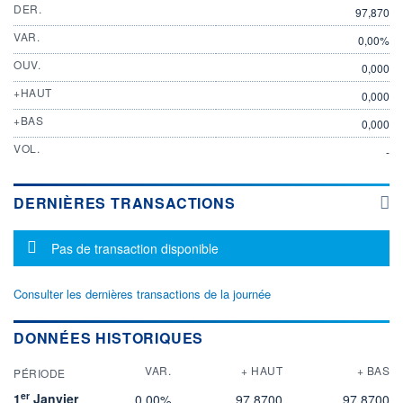
DER.
97,870
VAR.
0,00%
OUV.
0,000
+HAUT
0,000
+BAS
0,000
VOL.
-
DERNIÈRES TRANSACTIONS
Message d'information
Pas de transaction disponible
Consulter les dernières transactions de la journée
DONNÉES HISTORIQUES
VAR.
+ HAUT
+ BAS
PÉRIODE
er
1
Janvier
0,00%
97,8700
97,8700