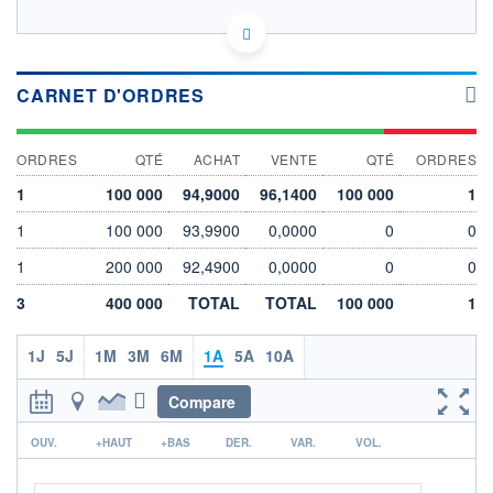
FR0014001GA9 SGFA
EURONEXT PARIS DONNÉES TEMPS RÉEL
Politique d'exécution
CARNET D'ORDRES
OUVERTURE
CLÔTURE VEILLE
0,0000
97,8700
ORDRES
QTÉ
ACHAT
VENTE
QTÉ
ORDRES
+ HAUT
+ BAS
1
100 000
94,9000
96,1400
100 000
1
0,0000
0,0000
1
100 000
93,9900
0,0000
0
0
VOLUME
DERNIER ÉCHANGE
0
19.10.21 / 14:48:13
1
200 000
92,4900
0,0000
0
0
LIMITE À LA
LIMITE À LA
3
BAISSE
400 000
TOTAL
HAUSSE
TOTAL
100 000
1
95,4300
100,3100
1J
5J
1M
3M
6M
1A
5A
10A
ÉLIGIBILITÉ
Non éligible
Boursobank
Compare
r
+ PORTEFEUILLE
+ LISTE
OUV.
+HAUT
+BAS
DER.
VAR.
VOL.