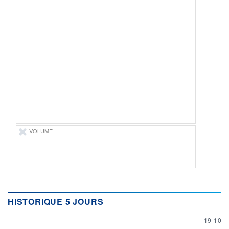
VOLUME
HISTORIQUE 5 JOURS
19 OCT
19-10