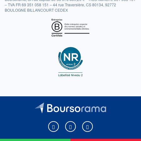
– TVA FR 69 351 058 151 – 44 rue Traversière, CS 80134, 92772
BOULOGNE BILLANCOURT CEDEX
Boursorama sur Facebook
Boursorama sur X
Boursorama sur Youtu