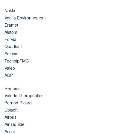
Nokia
Veolia Environnement
Eramet
Alstom
Forvia
Quadient
Solocal
TechnipFMC
Valeo
ADP
Hermes
Valerio Therapeutics
Pernod Ricard
Ubisoft
Airbus
Air Liquide
Accor