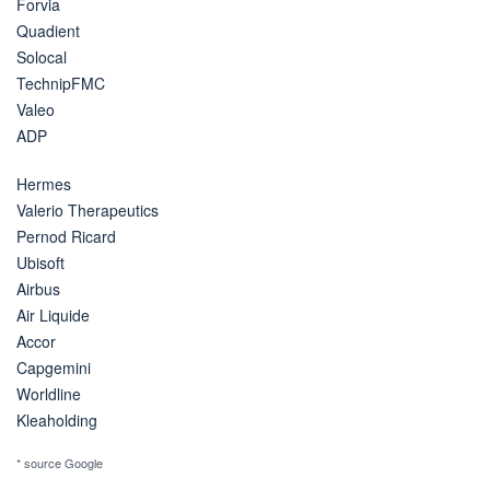
Forvia
Quadient
Solocal
TechnipFMC
Valeo
ADP
Hermes
Valerio Therapeutics
Pernod Ricard
Ubisoft
Airbus
Air Liquide
Accor
Capgemini
Worldline
Kleaholding
* source Google