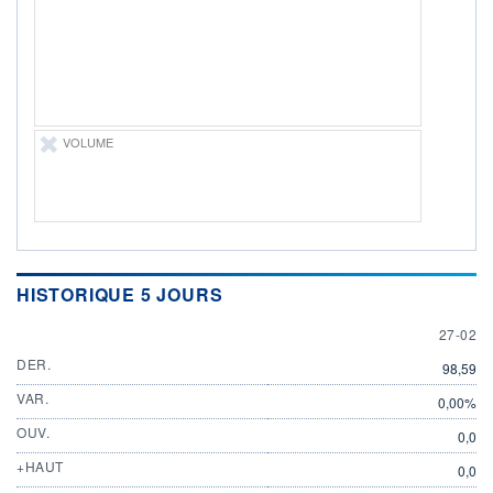
VOLUME
HISTORIQUE 5 JOURS
27 FEB
27-02
DER.
98,59
VAR.
0,00%
OUV.
0,0
+HAUT
0,0