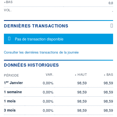
+BAS
0,0
VOL.
-
DERNIÈRES TRANSACTIONS
Message d'information
Pas de transaction disponible
Consulter les dernières transactions de la journée
DONNÉES HISTORIQUES
VAR.
+ HAUT
+ BAS
PÉRIODE
er
1
Janvier
0,00%
98,59
98,59
1 semaine
0,00%
98,59
98,59
1 mois
0,00%
98,59
98,59
3 mois
0,00%
98,59
98,59