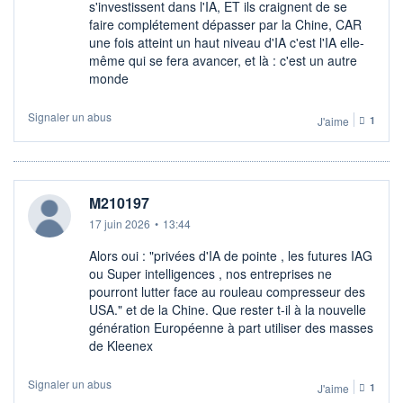
s'investissent dans l'IA, ET ils craignent de se
faire complétement dépasser par la Chine, CAR
une fois atteint un haut niveau d'IA c'est l'IA elle-
même qui se fera avancer, et là : c'est un autre
monde
Signaler un abus
J'aime
1
M210197
17 juin 2026
•
13:44
Alors oui : "privées d'IA de pointe , les futures IAG
ou Super intelligences , nos entreprises ne
pourront lutter face au rouleau compresseur des
USA." et de la Chine. Que rester t-il à la nouvelle
génération Européenne à part utiliser des masses
de Kleenex
Signaler un abus
J'aime
1