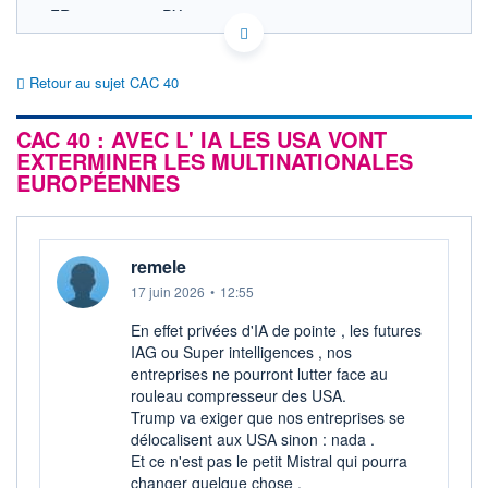
FR0003500008 PX1
EURONEXT PARIS DONNÉES TEMPS RÉEL
Politique d'exécution
Retour au sujet CAC 40
8 700
CAC 40 : AVEC L' IA LES USA VONT
8 680
EXTERMINER LES MULTINATIONALES
EUROPÉENNES
8 660
8 640
11h53
14h46
remele
OUVERTURE
CLÔTURE VEILLE
0,00
8 669,29
17 juin 2026
•
12:55
+ HAUT
+ BAS
En effet privées d'IA de pointe , les futures
0,00
0,00
IAG ou Super intelligences , nos
entreprises ne pourront lutter face au
+HAUT 1ER
+BAS 1ER
JANVIER
JANVIER
rouleau compresseur des USA.
8 693,89
7 505,27
Trump va exiger que nos entreprises se
délocalisent aux USA sinon : nada .
VOLUME
DERNIER ÉCHANGE
0 M€
05.08.26 / 18:05:02
Et ce n'est pas le petit Mistral qui pourra
changer quelque chose .