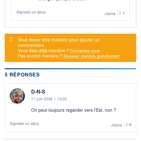
+ ALERTE
+ LISTE
Signaler un abus
J'aime
1
Message d'alerte
Vous devez être membre pour ajouter un
commentaire.
Vous êtes déjà membre ?
Connectez-vous
Pas encore membre ?
Devenez membre gratuitement
5 RÉPONSES
D-N-S
17 juin 2026
•
13:03
On peut toujours regarder vers l'Est, non ?
Signaler un abus
J'aime
0