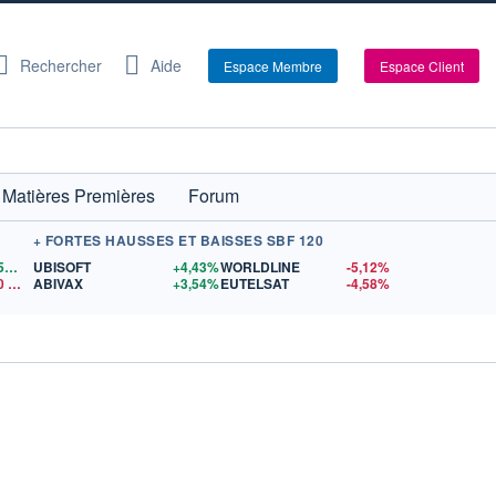
Rechercher
Aide
Espace Membre
Espace Client
Matières Premières
Forum
+ FORTES HAUSSES ET BAISSES SBF 120
1,1559
$US
UBISOFT
+4,43%
WORLDLINE
-5,12%
0
$US
ABIVAX
+3,54%
EUTELSAT
-4,58%