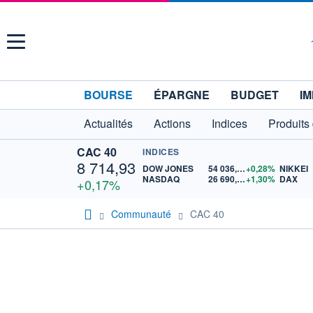
Menu
BOURSE
ÉPARGNE
BUDGET
IM
Actualités
Actions
Indices
Produits
CAC 40
INDICES
8 714,93
DOW JONES
54 036,93
+0,28%
NIKKEI
NASDAQ
26 690,62
+1,30%
DAX
+0,17%
Communauté
CAC 40