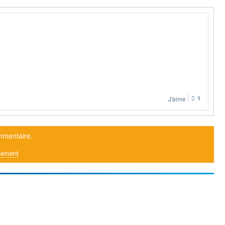
J'aime
1
mmentaire.
tement