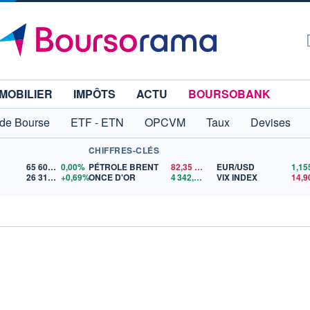
MOBILIER
IMPÔTS
ACTU
BOURSOBANK
 de Bourse
ETF - ETN
OPCVM
Taux
Devises
CHIFFRES-CLÉS
65 606,71
0,00%
PÉTROLE BRENT
82,35
$US
EUR/USD
26 319,45
+0,69%
ONCE D'OR
4 342,26
$US
VIX INDEX
14,9