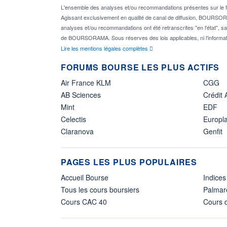
L'ensemble des analyses et/ou recommandations présentes sur l
Agissant exclusivement en qualité de canal de diffusion, BOURSORAM
analyses et/ou recommandations ont été retranscrites "en l'état", sa
de BOURSORAMA. Sous réserves des lois applicables, ni l'informat
Lire les mentions légales complètes
FORUMS BOURSE LES PLUS ACTIFS
Air France KLM
CGG
AB Sciences
Crédit 
Mint
EDF
Celectis
Europl
Claranova
Genfit
PAGES LES PLUS POPULAIRES
Accueil Bourse
Indices
Tous les cours boursiers
Palmar
Cours CAC 40
Cours d