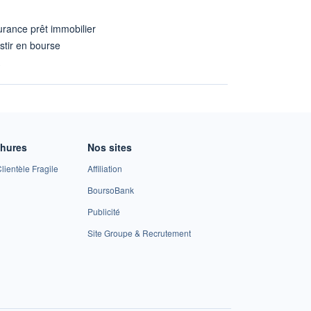
rance prêt immobilier
stir en bourse
A
chures
Nos sites
lientèle Fragile
Affiliation
BoursoBank
Publicité
Site Groupe & Recrutement