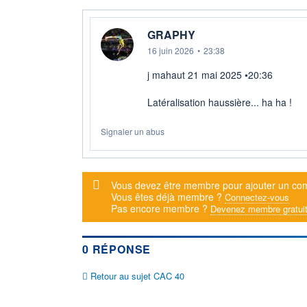
GRAPHY
16 juin 2026
•
23:38
j mahaut 21 mai 2025 •20:36
Latéralisation haussière... ha ha !
Signaler un abus
Message d'alerte
Vous devez être membre pour ajouter un co
Vous êtes déjà membre ?
Connectez-vous
Pas encore membre ?
Devenez membre gratui
0 RÉPONSE
Retour au sujet CAC 40