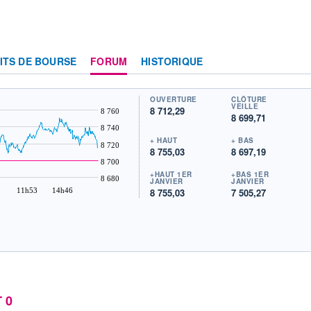
ITS DE BOURSE
FORUM
HISTORIQUE
OUVERTURE
CLÔTURE
VEILLE
8 712,29
8 760
8 699,71
8 740
+ HAUT
+ BAS
8 720
8 755,03
8 697,19
8 700
+HAUT 1ER
+BAS 1ER
8 680
JANVIER
JANVIER
11h53
14h46
8 755,03
7 505,27
 0