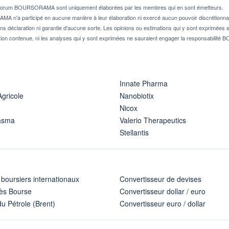
e forum BOURSORAMA sont uniquement élaborées par les membres qui en sont émetteurs.
A n'a participé en aucune manière à leur élaboration ni exercé aucun pouvoir discrétionnai
ns déclaration ni garantie d'aucune sorte. Les opinions ou estimations qui y sont exprimées so
ion contenue, ni les analyses qui y sont exprimées ne sauraient engager la responsabili
Innate Pharma
Agricole
Nanobiotix
Nicox
asma
Valerio Therapeutics
Stellantis
 boursiers internationaux
Convertisseur de devises
ès Bourse
Convertisseur dollar / euro
u Pétrole (Brent)
Convertisseur euro / dollar