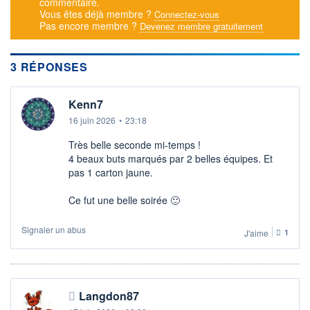
commentaire.
+ ALERTE
+ LISTE
Vous êtes déjà membre ?
Connectez-vous
Pas encore membre ?
Devenez membre gratuitement
3 RÉPONSES
Kenn7
16 juin 2026
•
23:18
Très belle seconde mi-temps !
4 beaux buts marqués par 2 belles équipes. Et
pas 1 carton jaune.
Ce fut une belle soirée 🙂
Signaler un abus
J'aime
1
Langdon87