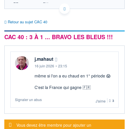
FR0003500008 PX1
EURONEXT PARIS DONNÉES TEMPS RÉEL
Politique d'exécution
Retour au sujet CAC 40
8 750
CAC 40 : 3 À 1 ... BRAVO LES BLEUS !!!
8 700
8 650
j.mahaut
11h53
14h46
16 juin 2026
•
23:15
OUVERTURE
CLÔTURE VEILLE
8 721,14
8 669,29
même si l'on a eu chaud en 1° période 😱​
+ HAUT
+ BAS
C'est la France qui gagne 🇫🇷
8 742,53
8 699,71
+HAUT 1ER
+BAS 1ER
Signaler un abus
J'aime
3
JANVIER
JANVIER
8 742,53
7 505,27
VOLUME
DERNIER ÉCHANGE
3 698 M€
06.08.26 / 18:05:02
Message d'alerte
Vous devez être membre pour ajouter un