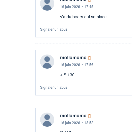
16 juin 2026
•
17:45
y'a du bears qui se place
Signaler un abus
mollomomo
16 juin 2026
•
17:56
+ S 130
Signaler un abus
mollomomo
16 juin 2026
•
18:52