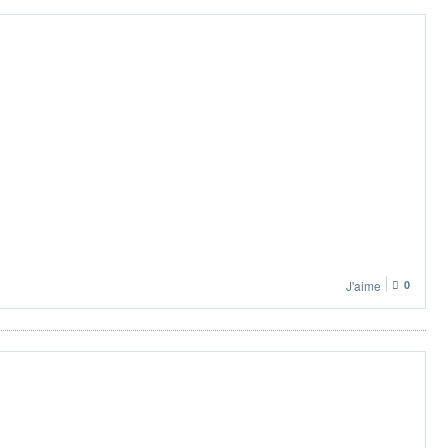
J'aime
0