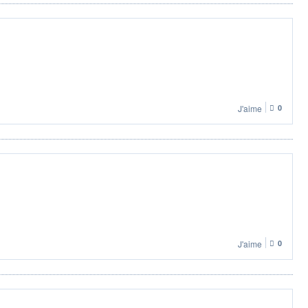
J'aime
0
J'aime
0