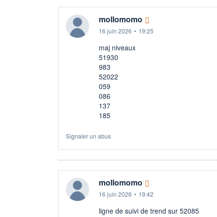
mollomomo
16 juin 2026
•
19:25
maj niveaux
51930
983
52022
059
086
137
185
Signaler un abus
mollomomo
16 juin 2026
•
19:42
ligne de suivi de trend sur 52085