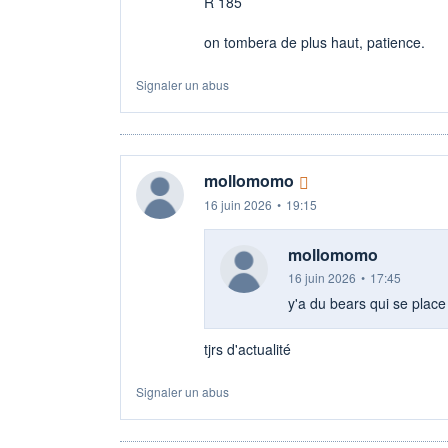
R 185
on tombera de plus haut, patience.
Signaler un abus
mollomomo
16 juin 2026
•
19:15
mollomomo
16 juin 2026
•
17:45
y'a du bears qui se place
tjrs d'actualité
Signaler un abus