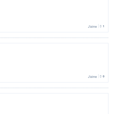
J'aime
1
J'aime
0