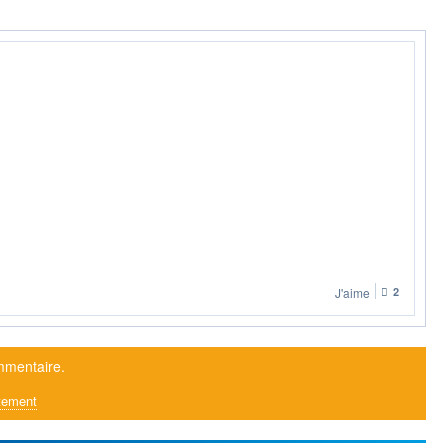
J'aime
2
mmentaire.
tement