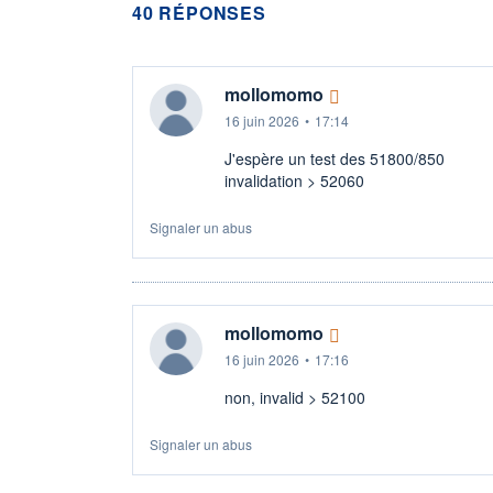
40 RÉPONSES
mollomomo
16 juin 2026
•
17:14
J'espère un test des 51800/850
invalidation > 52060
Signaler un abus
mollomomo
16 juin 2026
•
17:16
non, invalid > 52100
Signaler un abus