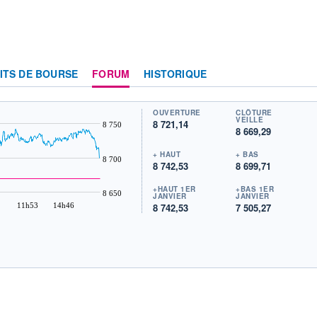
ITS DE BOURSE
FORUM
HISTORIQUE
OUVERTURE
CLÔTURE
VEILLE
8 721,14
8 750
8 669,29
+ HAUT
+ BAS
8 700
8 742,53
8 699,71
+HAUT 1ER
+BAS 1ER
8 650
JANVIER
JANVIER
11h53
14h46
8 742,53
7 505,27