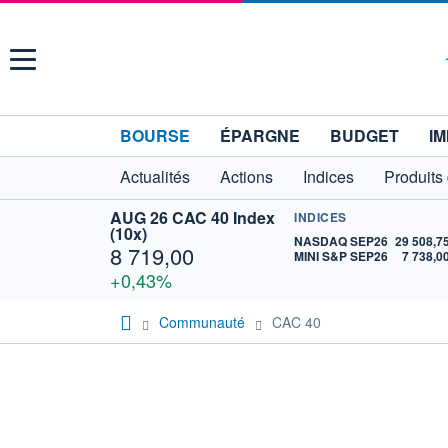
Menu
BOURSE
ÉPARGNE
BUDGET
IM
Actualités
Actions
Indices
Produits
AUG 26 CAC 40 Index
INDICES
(10x)
NASDAQ SEP26
29 508,7
8 719,00
MINI S&P SEP26
7 738,0
+0,43%
Communauté
CAC 40