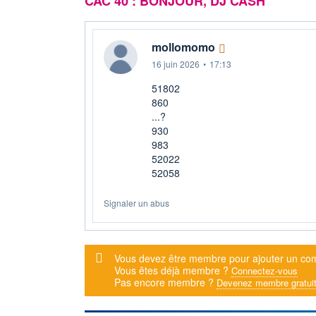
CAC 40 : BONJOUR, DJ CASH
mollomomo
16 juin 2026
•
17:13
51802
860
...?
930
983
52022
52058
Signaler un abus
Message d'alerte
Vous devez être membre pour ajouter un co
Vous êtes déjà membre ?
Connectez-vous
Pas encore membre ?
Devenez membre gratui