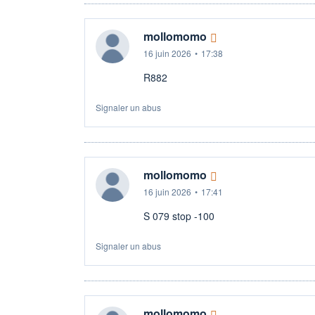
mollomomo
16 juin 2026
•
17:38
R882
Signaler un abus
mollomomo
16 juin 2026
•
17:41
S 079 stop -100
Signaler un abus
mollomomo