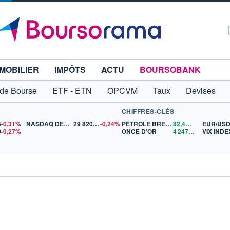
MOBILIER
IMPÔTS
ACTU
BOURSOBANK
 de Bourse
ETF - ETN
OPCVM
Taux
Devises
CHIFFRES-CLÉS
5
-0,31%
NASDAQ DEC26
29 820,25
-0,24%
PÉTROLE BRENT
82,44
$US
EUR/US
0
-0,27%
ONCE D'OR
4 247,50
$US
VIX INDE