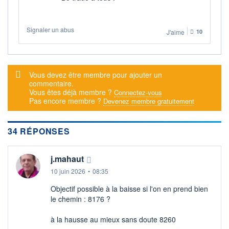
+ ALERTE
+ LISTE
Signaler un abus
J'aime
10
Message d'alerte
Vous devez être membre pour ajouter un
commentaire.
Vous êtes déjà membre ?
Connectez-vous
Pas encore membre ?
Devenez membre gratuitement
34 RÉPONSES
j.mahaut
10 juin 2026
•
08:35
Objectif possible à la baisse si l'on en prend bien
le chemin : 8176 ?
à la hausse au mieux sans doute 8260