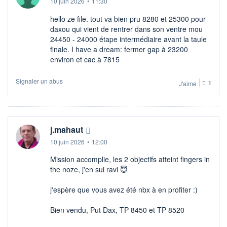
10 juin 2026
•
11:30
hello ze file. tout va bien pru 8280 et 25300 pour
daxou qui vient de rentrer dans son ventre mou
24450 - 24000 étape intermédiaire avant la taule
finale. I have a dream: fermer gap à 23200
environ et cac à 7815
Signaler un abus
J'aime
1
j.mahaut
10 juin 2026
•
12:00
Mission accomplie, les 2 objectifs atteint fingers in
the noze, j'en sui ravi 😇​
j'espère que vous avez été nbx à en profiter :)
Bien vendu, Put Dax, TP 8450 et TP 8520