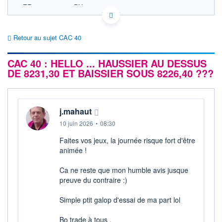
FR0003500008 PX1
EURONEXT PARIS DONNÉES TEMPS RÉEL
Politique d'exécution
Retour au sujet CAC 40
8 760
CAC 40 : HELLO ... HAUSSIER AU DESSUS
8 740
DE 8231,30 ET BAISSIER SOUS 8226,40 ???
8 720
8 700
8 680
11h53
14h46
j.mahaut
OUVERTURE
CLÔTURE VEILLE
10 juin 2026
•
08:30
8 712,29
8 699,71
Faites vos jeux, la journée risque fort d'être
+ HAUT
+ BAS
animée !
8 755,03
8 697,19
Ca ne reste que mon humble avis jusque
+HAUT 1ER
+BAS 1ER
JANVIER
JANVIER
preuve du contraire :)
8 755,03
7 505,27
Simple ptit galop d'essai de ma part lol
VOLUME
DERNIER ÉCHANGE
3 363 M€
07.08.26 / 18:05:02
Bo trade à tous .