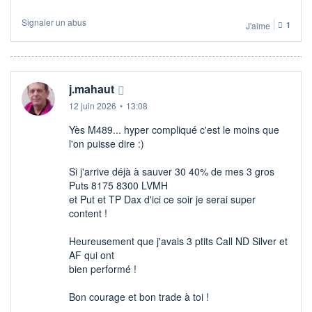
Signaler un abus
J'aime
1
j.mahaut
12 juin 2026
•
13:08
Yès M489... hyper compliqué c'est le moins que
l'on puisse dire :)
Si j'arrive déjà à sauver 30 40% de mes 3 gros
Puts 8175 8300 LVMH
et Put et TP Dax d'ici ce soir je serai super
content !
Heureusement que j'avais 3 ptits Call ND Silver et
AF qui ont
bien performé !
Bon courage et bon trade à toi !