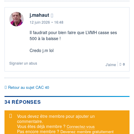
j.mahaut
12 juin 2026
•
16:48
Il faudrait pour bien faire que LVMH casse ses
500 à la baisse !
Credo j.m lol
Signaler un abus
J'aime
0
Retour au sujet CAC 40
34 RÉPONSES
Message d'alerte
Vous devez être membre pour ajouter un
commentaire.
Vous êtes déjà membre ?
Connectez-vous
Pas encore membre ?
Devenez membre gratuitement