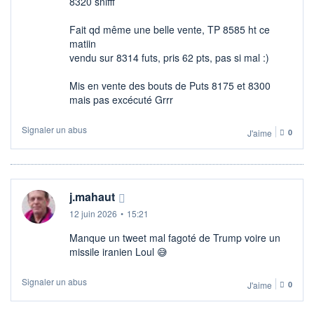
8320 snifff
Fait qd même une belle vente, TP 8585 ht ce
matiin
vendu sur 8314 futs, pris 62 pts, pas si mal :)
Mis en vente des bouts de Puts 8175 et 8300
mais pas excécuté Grrr
Signaler un abus
J'aime
0
j.mahaut
12 juin 2026
•
15:21
Manque un tweet mal fagoté de Trump voire un
missile iranien Loul 😅
Signaler un abus
J'aime
0