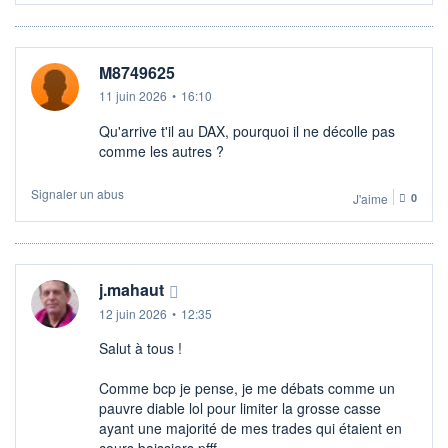
M8749625
11 juin 2026
•
16:10
Qu'arrive t'il au DAX, pourquoi il ne décolle pas
comme les autres ?
Signaler un abus
J'aime
0
j.mahaut
12 juin 2026
•
12:35
Salut à tous !
Comme bcp je pense, je me débats comme un
pauvre diable lol pour limiter la grosse casse
ayant une majorité de mes trades qui étaient en
cours baissiers pfff