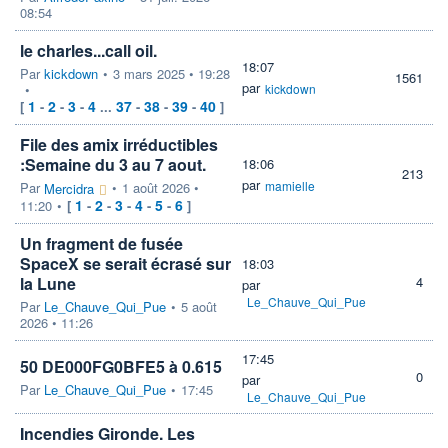
08:54
le charles...call oil.
18:07
Par
kickdown
•
3 mars 2025 • 19:28
1561
par
•
kickdown
1
2
3
4
37
38
39
40
[
-
-
-
...
-
-
-
]
File des amix irréductibles
:Semaine du 3 au 7 aout.
18:06
213
par
mamielle
Par
•
1 août 2026 •
Mercidra
1
2
3
4
5
6
11:20
•
[
-
-
-
-
-
]
Un fragment de fusée
SpaceX se serait écrasé sur
18:03
la Lune
4
par
Le_Chauve_Qui_Pue
Par
Le_Chauve_Qui_Pue
•
5 août
2026 • 11:26
17:45
50 DE000FG0BFE5 à 0.615
0
par
Par
Le_Chauve_Qui_Pue
•
17:45
Le_Chauve_Qui_Pue
Incendies Gironde. Les