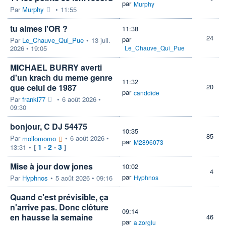
par
Murphy
Par
Murphy
•
11:55
tu aimes l'OR ?
11:38
24
par
Par
Le_Chauve_Qui_Pue
•
13 juil.
2026 • 19:05
Le_Chauve_Qui_Pue
MICHAEL BURRY averti
d'un krach du meme genre
11:32
que celui de 1987
20
par
canddide
Par
franki77
•
6 août 2026 •
09:30
bonjour, C DJ 54475
10:35
85
Par
•
6 août 2026 •
mollomomo
par
M2896073
1
2
3
13:31
•
[
-
-
]
Mise à jour dow jones
10:02
4
par
Par
Hyphnos
•
5 août 2026 • 09:16
Hyphnos
Quand c'est prévisible, ça
n'arrive pas. Donc clôture
09:14
en hausse la semaine
46
par
a.zorglu