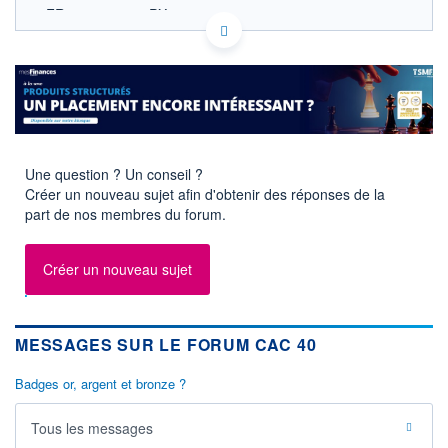
FR0003500008 PX1
EURONEXT PARIS DONNÉES TEMPS RÉEL
Politique d'exécution
8 760
8 740
8 720
Une question ? Un conseil ?
8 700
Créer un nouveau sujet afin d'obtenir des réponses de la
8 680
part de nos membres du forum.
11h53
14h46
OUVERTURE
CLÔTURE VEILLE
8 712,29
8 699,71
Créer un nouveau sujet
+ HAUT
+ BAS
8 755,03
8 697,19
MESSAGES SUR LE FORUM CAC 40
+HAUT 1ER
+BAS 1ER
JANVIER
JANVIER
8 755,03
7 505,27
Badges or, argent et bronze ?
VOLUME
DERNIER ÉCHANGE
3 363 M€
07.08.26 / 18:05:02
Tous les messages