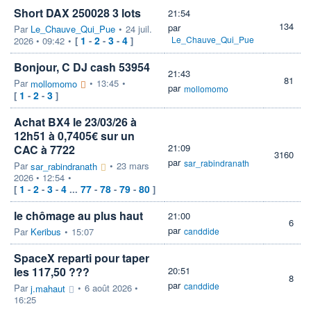
Short DAX 250028 3 lots
21:54
134
par
Par
Le_Chauve_Qui_Pue
•
24 juil.
1
2
3
4
Le_Chauve_Qui_Pue
2026 • 09:42
•
[
-
-
-
]
Bonjour, C DJ cash 53954
21:43
81
Par
•
13:45
•
mollomomo
par
mollomomo
1
2
3
[
-
-
]
Achat BX4 le 23/03/26 à
12h51 à 0,7405€ sur un
21:09
CAC à 7722
3160
par
sar_rabindranath
Par
•
23 mars
sar_rabindranath
2026 • 12:54
•
1
2
3
4
77
78
79
80
[
-
-
-
...
-
-
-
]
le chômage au plus haut
21:00
6
par
Par
Keribus
•
15:07
canddide
SpaceX reparti pour taper
les 117,50 ???
20:51
8
par
canddide
Par
•
6 août 2026 •
j.mahaut
16:25