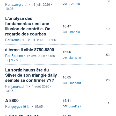
2
par
a.zorglu
Par
a.zorglu
•
13 juil. 2026 •
10:26
L'analyse des
fondamentaux est une
16:47
illusion de contrôle. On
10
par
Orangia
regarde des courbes
Par
kernel01
•
2 juil. 2026 • 00:36
à terme il cible 8750-8800
16:06
53
Par
Boutine
•
16 avr. 2026 • 09:51
par
clamp1n
1
2
•
[
-
]
La sortie haussière du
Silver de son triangle daily
16:05
semble se confirmer ???
20
par
j.mahaut
Par
•
4 août 2026 •
j.mahaut
13:15
A 8800
15:41
1
par
Par
guyguy16
•
15:05
duret127