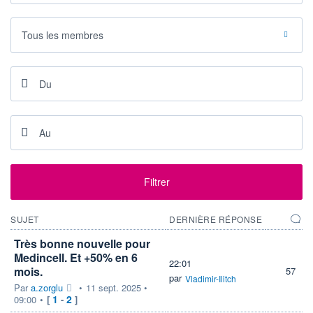
+ ALERTE
+ LISTE
Tous les membres
Filtrer
SUJET
DERNIÈRE RÉPONSE
Très bonne nouvelle pour
Medincell. Et +50% en 6
22:01
mois.
57
par
Vladimir-Ilitch
Par
a.zorglu
•
11 sept. 2025 •
1
2
09:00
•
[
-
]