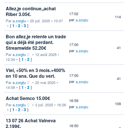
Allez,je continue,,achat
Riber 3.05€.
17:02
114
par
a.zorglu
Par
a.zorglu
•
25 juil. 2025 • 10:07
1
2
3
•
[
-
-
]
Bon allez,je retente un trade
qui a déjà été perdant.
17:00
Streamwide 52.20€
41
par
a.zorglu
Par
a.zorglu
•
12 août 2025 •
1
2
12:34
•
[
-
]
Viel, +50% en 3 mois.+400%
en 10 ans. Que du vert.
17:00
41
par
a.zorglu
Par
a.zorglu
•
20 mai 2025 •
1
2
14:08
•
[
-
]
Achat Semco 15.00€
16:59
109
Par
a.zorglu
•
3 juil. 2025 • 16:26
par
a.zorglu
1
2
3
•
[
-
-
]
13 07 26 Achat Valneva
2.199€.
16:50