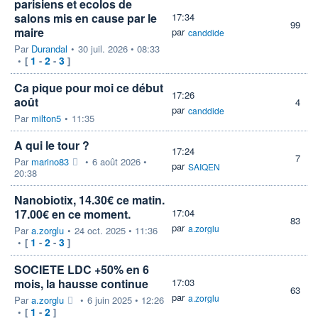
parisiens et ecolos de
salons mis en cause par le
17:34
99
maire
par
canddide
Par
Durandal
•
30 juil. 2026 • 08:33
1
2
3
•
[
-
-
]
Ca pique pour moi ce début
17:26
août
4
par
canddide
Par
milton5
•
11:35
A qui le tour ?
17:24
7
Par
marino83
•
6 août 2026 •
par
SAIQEN
20:38
Nanobiotix, 14.30€ ce matin.
17.00€ en ce moment.
17:04
83
par
a.zorglu
Par
a.zorglu
•
24 oct. 2025 • 11:36
1
2
3
•
[
-
-
]
SOCIETE LDC +50% en 6
mois, la hausse continue
17:03
63
par
a.zorglu
Par
a.zorglu
•
6 juin 2025 • 12:26
1
2
•
[
-
]