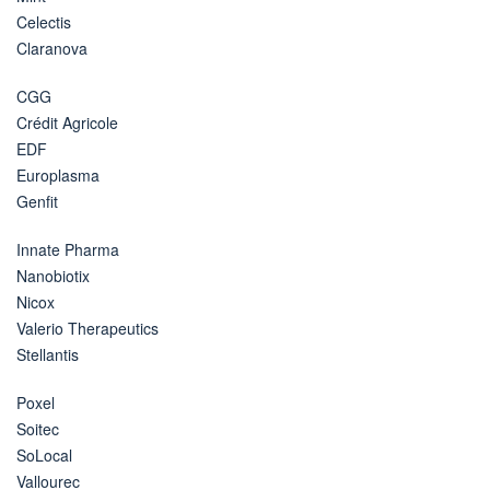
Celectis
Claranova
CGG
Crédit Agricole
EDF
Europlasma
Genfit
Innate Pharma
Nanobiotix
Nicox
Valerio Therapeutics
Stellantis
Poxel
Soitec
SoLocal
Vallourec