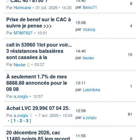
CAC 40 - 8750 ?
15:40
8
par
Par
Hurricane
•
31 juil. 2026 • 14:25
Balou71
Prise de benef sur le CAC à
15:08
suivre je pense >>>
4
par
Vicking
Par
M7807527
•
10:01
call in 53960 1lot pour voir...
3 résistances baissières
14:40
10
sont cassées à la
par
Nexter
Par
•
03:37
Nexter
À seulement 1.7% de mes
8888.88 annoncés pour le
13:11
1
08 08
par
Letchitche
Par
a.zorglu
•
12:57
Achat LVC 29.99€ 07 04 25.
12:59
81
Par
a.zorglu
•
7 avr. 2025 • 10:24
par
a.zorglu
1
2
3
•
[
-
-
]
20 décembre 2026, cac
11:55
11480 points 85 iem record
0