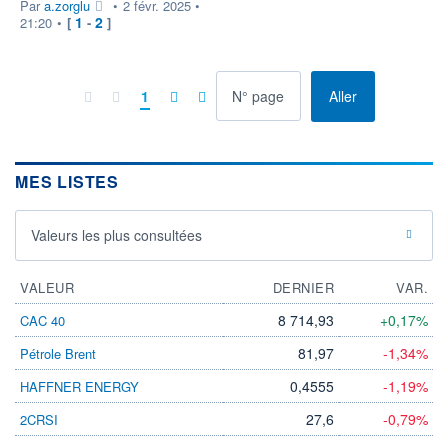
Par
a.zorglu
•
2 févr. 2025 •
1
2
21:20
•
[
-
]
à la page
1
Aller
MES LISTES
Valeurs les plus consultées
VALEUR
DERNIER
VAR.
8 714,93
+0,17%
CAC 40
81,97
-1,34%
Pétrole Brent
0,4555
-1,19%
HAFFNER ENERGY
27,6
-0,79%
2CRSI