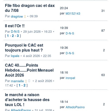
File fibo dragon cac et dax
20:24
du 7/08
31
par
M3152143
Par
•
09:39
dragriow
Il est l'Or !!
19:39
87
Par
D-N-S
•
29 juin 2026 • 16:23
•
par
D-N-S
1
2
3
[
-
-
]
Pourquoi le CAC est
19:36
toujours plus haut ?
2
par
D-N-S
Par
lopale
•
4 août 2026 • 22:35
CAC 40.......Points
Hebdos.......Point Mensuel
18:16
Août 2026
63
par
ironpat
Par
•
2 août 2026 •
mamielle
1
2
17:42
•
[
-
]
le marché a raison
d'acheter la hausse des
18:14
taux LOL !
2
par
AlfredoPaxino
Par
AlfredoPaxino
•
31 juil. 2026 •