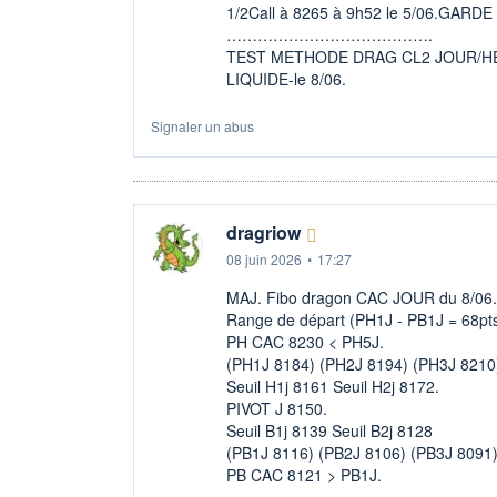
1/2Call à 8265 à 9h52 le 5/06.GARDE 1
………………………………….
TEST METHODE DRAG CL2 JOUR/HEB
LIQUIDE-le 8/06.
Signaler un abus
dragriow
08 juin 2026
•
17:27
MAJ. Fibo dragon CAC JOUR du 8/06.
Range de départ (PH1J - PB1J = 68pt
PH CAC 8230 < PH5J.
(PH1J 8184) (PH2J 8194) (PH3J 8210
Seuil H1j 8161 Seuil H2j 8172.
PIVOT J 8150.
Seuil B1j 8139 Seuil B2j 8128
(PB1J 8116) (PB2J 8106) (PB3J 8091)
PB CAC 8121 > PB1J.