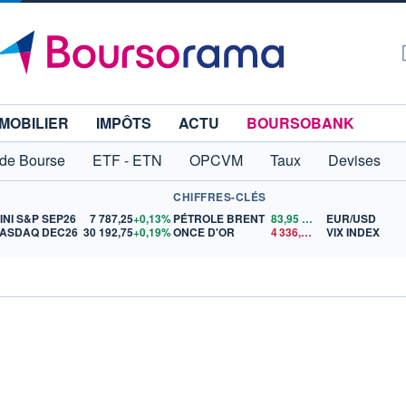
MOBILIER
IMPÔTS
ACTU
BOURSOBANK
 de Bourse
ETF - ETN
OPCVM
Taux
Devises
CHIFFRES-CLÉS
INI S&P SEP26
7 787,25
+0,13%
PÉTROLE BRENT
83,95
$US
EUR/USD
ASDAQ DEC26
30 192,75
+0,19%
ONCE D'OR
4 336,28
$US
VIX INDEX