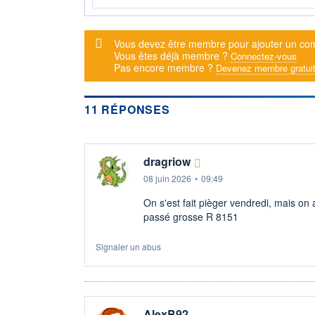
Message d'alerte
Vous devez être membre pour ajouter un co
Vous êtes déjà membre ?
Connectez-vous
Pas encore membre ?
Devenez membre gratui
11 RÉPONSES
dragriow
08 juin 2026
•
09:49
On s'est fait pièger vendredi, mais o
passé grosse R 8151
Signaler un abus
AlexB92