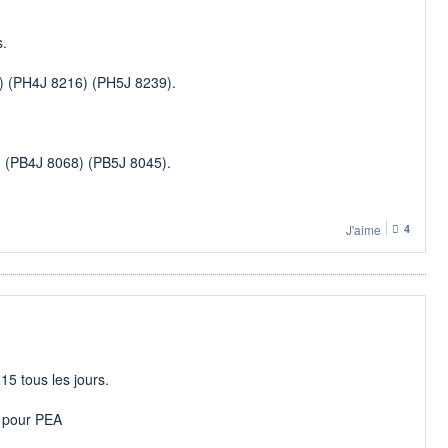
s.
) (PH4J 8216) (PH5J 8239).
 (PB4J 8068) (PB5J 8045).
J'aime
4
tous les jours.
pour PEA