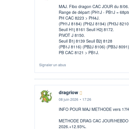
MAJ. Fibo dragon CAC JOUR du 8/06.
Range de départ (PH1J - PB1J = 68pt
PH CAC 8223 > PH4J.
(PH1J 8184) (PH2J 8194) (PH3J 8210
Seuil H1j 8161 Seuil H2j 8172.
PIVOT J 8150.
Seuil B1j 8139 Seuil B2j 8128
(PB1J 8116) (PB2J 8106) (PB3J 8091)
PB CAC 8121 > PB1J.
Signaler un abus
dragriow
08 juin 2026
•
17:26
INFO POUR MAJ METHODE vers 17H15 
METHODE DRAG CAC JOUR/HEBDO 
2026.+12.93%.