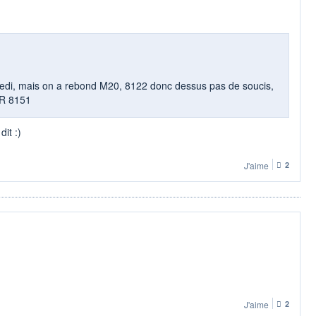
dredi, mais on a rebond M20, 8122 donc dessus pas de soucis,
 R 8151
it :)
J'aime
2
J'aime
2