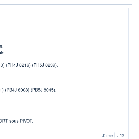
6.
ts.
0) (PH4J 8216) (PH5J 8239).
1) (PB4J 8068) (PB5J 8045).
HORT sous PIVOT.
J'aime
13