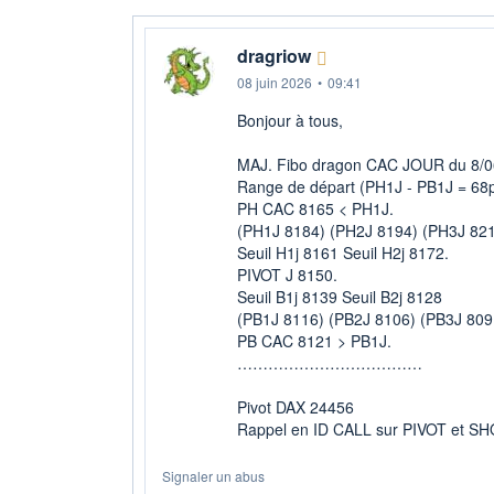
dragriow
08 juin 2026
•
09:41
Bonjour à tous,
MAJ. Fibo dragon CAC JOUR du 8/0
Range de départ (PH1J - PB1J = 68p
PH CAC 8165 < PH1J.
(PH1J 8184) (PH2J 8194) (PH3J 821
Seuil H1j 8161 Seuil H2j 8172.
PIVOT J 8150.
Seuil B1j 8139 Seuil B2j 8128
(PB1J 8116) (PB2J 8106) (PB3J 809
PB CAC 8121 > PB1J.
………………………………
Pivot DAX 24456
Rappel en ID CALL sur PIVOT et S
Signaler un abus