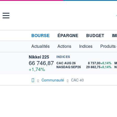
Menu
BOURSE
ÉPARGNE
BUDGET
IM
Actualités
Actions
Indices
Produits
Nikkei 225
INDICES
66 746,87
CAC AUG 26
8 737,00
+0,14%
M
NASDAQ SEP26
29 882,75
+0,14%
N
+1,74%
Communauté
CAC 40