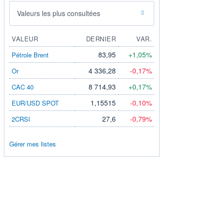
Valeurs les plus consultées
VALEUR
DERNIER
VAR.
83,95
+1,05%
Pétrole Brent
4 336,28
-0,17%
Or
8 714,93
+0,17%
CAC 40
1,15515
-0,10%
EUR/USD SPOT
27,6
-0,79%
2CRSI
Gérer mes listes