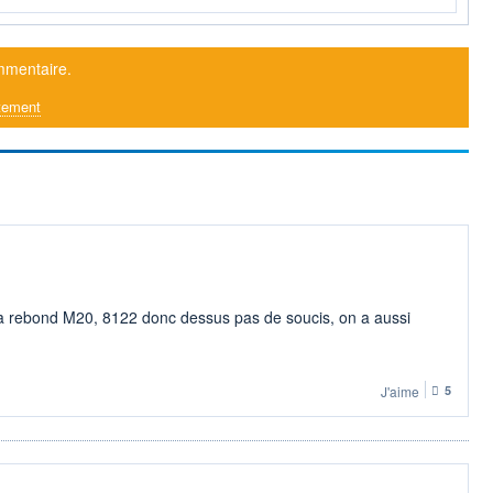
mmentaire.
tement
n a rebond M20, 8122 donc dessus pas de soucis, on a aussi
J'aime
5