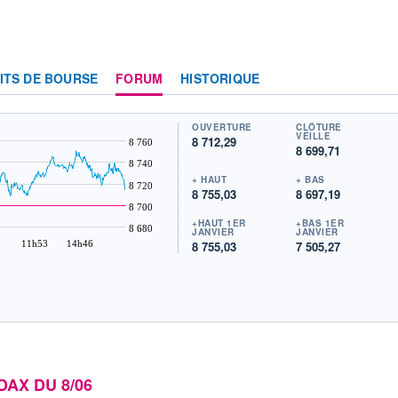
ITS DE BOURSE
FORUM
HISTORIQUE
OUVERTURE
CLÔTURE
VEILLE
8 712,29
8 760
8 699,71
8 740
+ HAUT
+ BAS
8 720
8 755,03
8 697,19
8 700
+HAUT 1ER
+BAS 1ER
8 680
JANVIER
JANVIER
11h53
14h46
8 755,03
7 505,27
DAX DU 8/06