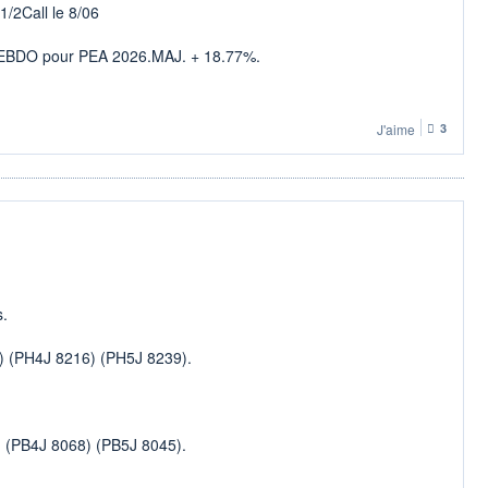
/2Call le 8/06
DO pour PEA 2026.MAJ. + 18.77%.
J'aime
3
s.
) (PH4J 8216) (PH5J 8239).
 (PB4J 8068) (PB5J 8045).