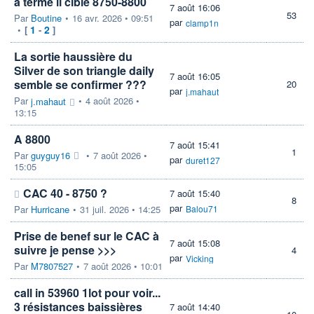
à terme il cible 8750-8800
7 août 16:06
53
Par
Boutine
•
16 avr. 2026 • 09:51
par
clamp1n
1
2
•
[
-
]
La sortie haussière du
Silver de son triangle daily
7 août 16:05
semble se confirmer ???
20
par
j.mahaut
Par
•
4 août 2026 •
j.mahaut
13:15
A 8800
7 août 15:41
1
Par
guyguy16
•
7 août 2026 •
par
duret127
15:05
CAC 40 - 8750 ?
7 août 15:40
8
par
Par
Hurricane
•
31 juil. 2026 • 14:25
Balou71
Prise de benef sur le CAC à
7 août 15:08
suivre je pense >>>
4
par
Vicking
Par
M7807527
•
7 août 2026 • 10:01
call in 53960 1lot pour voir...
3 résistances baissières
7 août 14:40