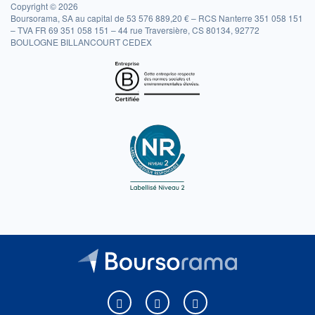
Copyright © 2026
Boursorama, SA au capital de 53 576 889,20 € – RCS Nanterre 351 058 151
– TVA FR 69 351 058 151 – 44 rue Traversière, CS 80134, 92772
BOULOGNE BILLANCOURT CEDEX
Boursorama sur Facebook
Boursorama sur X
Boursorama sur Youtu