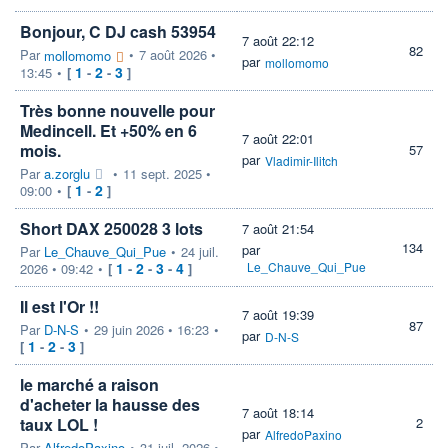
Bonjour, C DJ cash 53954
7 août 22:12
82
Par
•
7 août 2026 •
mollomomo
par
mollomomo
1
2
3
13:45
•
[
-
-
]
Très bonne nouvelle pour
Medincell. Et +50% en 6
7 août 22:01
mois.
57
par
Vladimir-Ilitch
Par
a.zorglu
•
11 sept. 2025 •
1
2
09:00
•
[
-
]
Short DAX 250028 3 lots
7 août 21:54
134
par
Par
Le_Chauve_Qui_Pue
•
24 juil.
1
2
3
4
Le_Chauve_Qui_Pue
2026 • 09:42
•
[
-
-
-
]
Il est l'Or !!
7 août 19:39
87
Par
D-N-S
•
29 juin 2026 • 16:23
•
par
D-N-S
1
2
3
[
-
-
]
le marché a raison
d'acheter la hausse des
7 août 18:14
taux LOL !
2
par
AlfredoPaxino
Par
AlfredoPaxino
•
31 juil. 2026 •