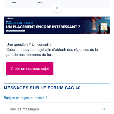
FR0003500008 PX1
EURONEXT PARIS DONNÉES TEMPS RÉEL
Politique d'exécution
8 760
8 740
8 720
Une question ? Un conseil ?
8 700
Créer un nouveau sujet afin d'obtenir des réponses de la
8 680
part de nos membres du forum.
11h53
14h46
OUVERTURE
CLÔTURE VEILLE
8 712,29
8 699,71
Créer un nouveau sujet
+ HAUT
+ BAS
8 755,03
8 697,19
MESSAGES SUR LE FORUM CAC 40
+HAUT 1ER
+BAS 1ER
JANVIER
JANVIER
8 755,03
7 505,27
Badges or, argent et bronze ?
VOLUME
DERNIER ÉCHANGE
3 363 M€
07.08.26 / 18:05:02
Tous les messages