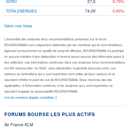
27,6
-0,79%
2CRSI
74,09
-0,60%
TOTALENERGIES
Gérer mes listes
L'ensemble des analyses et/ou recommandations présentes sur le forum
BOURSORAMA sont uniquement élaborées par les membres qui en sont émetteurs.
Agissant exclusivement en qualité de canal de diffusion, BOURSORAMA n'a participé
en aucune manière à leur élaboration ni exercé aucun pouvoir discrétionnaire quant à
leur sélection. Les informations contenues dans ces analyses et/ou recommandations
ont été retranscrites "en l'état", sans déclaration ni garantie d'aucune sorte. Les
opinions ou estimations qui y sont exprimées sont celles de leurs auteurs et ne
sauraient refléter le point de vue de BOURSORAMA. Sous réserves des lois
applicables, ni l'information contenue, ni les analyses qui y sont exprimées ne
sauraient engager la responsabilité BOURSORAMA.
Lire les mentions légales complètes
FORUMS BOURSE LES PLUS ACTIFS
Air France KLM