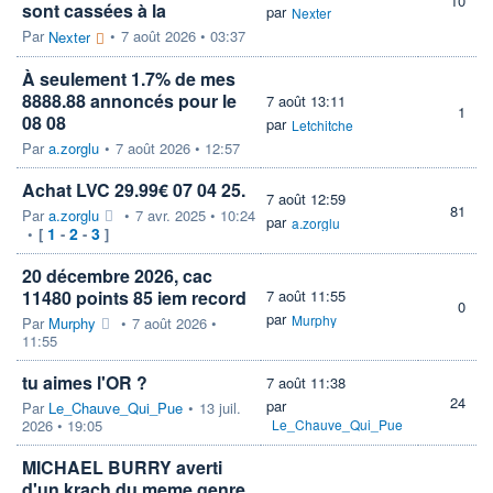
10
sont cassées à la
par
Nexter
Par
•
7 août 2026 • 03:37
Nexter
À seulement 1.7% de mes
8888.88 annoncés pour le
7 août 13:11
1
08 08
par
Letchitche
Par
a.zorglu
•
7 août 2026 • 12:57
Achat LVC 29.99€ 07 04 25.
7 août 12:59
81
Par
a.zorglu
•
7 avr. 2025 • 10:24
par
a.zorglu
1
2
3
•
[
-
-
]
20 décembre 2026, cac
11480 points 85 iem record
7 août 11:55
0
par
Murphy
Par
Murphy
•
7 août 2026 •
11:55
tu aimes l'OR ?
7 août 11:38
24
par
Par
Le_Chauve_Qui_Pue
•
13 juil.
2026 • 19:05
Le_Chauve_Qui_Pue
MICHAEL BURRY averti
d'un krach du meme genre