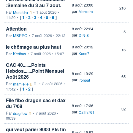
:Semaine du 3 au 7 aout.
8 août 23:00
216
par
Mercidra
Par
•
1 août 2026 •
Mercidra
1
2
3
4
5
6
11:20
•
[
-
-
-
-
-
]
Attention
8 août 22:24
5
par
Par
MBPRO
•
7 août 2026 • 22:13
D-N-S
le chômage au plus haut
8 août 20:12
16
par
Par
Keribus
•
7 août 2026 • 15:07
Kenn7
CAC 40.......Points
Hebdos.......Point Mensuel
8 août 19:29
Août 2026
65
par
ironpat
Par
•
2 août 2026 •
mamielle
1
2
17:42
•
[
-
]
File fibo dragon cac et dax
du 7/08
8 août 17:36
32
par
Cathy761
Par
•
7 août 2026 •
dragriow
09:39
qui veut parier 9000 Pts fin
8 août 15:57