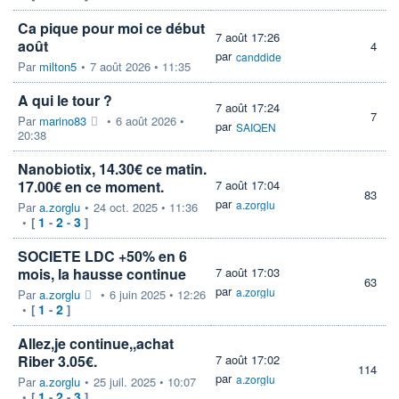
Ca pique pour moi ce début
7 août 17:26
août
4
par
canddide
Par
milton5
•
7 août 2026 • 11:35
A qui le tour ?
7 août 17:24
7
Par
marino83
•
6 août 2026 •
par
SAIQEN
20:38
Nanobiotix, 14.30€ ce matin.
17.00€ en ce moment.
7 août 17:04
83
par
a.zorglu
Par
a.zorglu
•
24 oct. 2025 • 11:36
1
2
3
•
[
-
-
]
SOCIETE LDC +50% en 6
mois, la hausse continue
7 août 17:03
63
par
a.zorglu
Par
a.zorglu
•
6 juin 2025 • 12:26
1
2
•
[
-
]
Allez,je continue,,achat
Riber 3.05€.
7 août 17:02
114
par
a.zorglu
Par
a.zorglu
•
25 juil. 2025 • 10:07
1
2
3
•
[
-
-
]