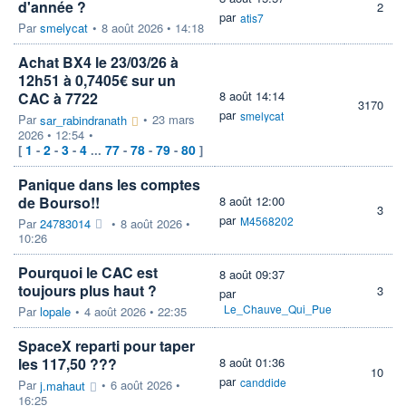
d'année ?
2
par
atis7
Par
smelycat
•
8 août 2026 • 14:18
Achat BX4 le 23/03/26 à
12h51 à 0,7405€ sur un
8 août 14:14
CAC à 7722
3170
par
smelycat
Par
•
23 mars
sar_rabindranath
2026 • 12:54
•
1
2
3
4
77
78
79
80
[
-
-
-
...
-
-
-
]
Panique dans les comptes
de Bourso!!
8 août 12:00
3
par
M4568202
Par
24783014
•
8 août 2026 •
10:26
Pourquoi le CAC est
8 août 09:37
toujours plus haut ?
3
par
Le_Chauve_Qui_Pue
Par
lopale
•
4 août 2026 • 22:35
SpaceX reparti pour taper
les 117,50 ???
8 août 01:36
10
par
canddide
Par
•
6 août 2026 •
j.mahaut
16:25