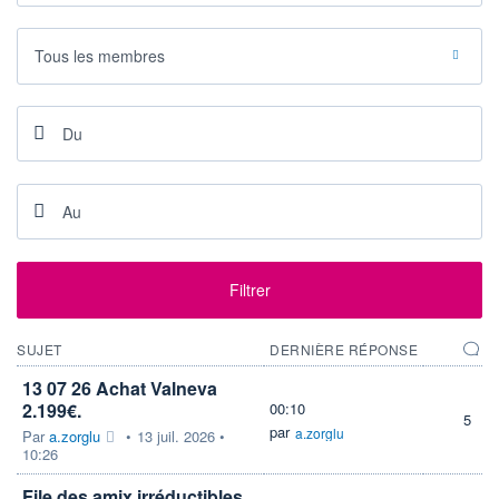
+ ALERTE
+ LISTE
Tous les membres
Filtrer
SUJET
DERNIÈRE RÉPONSE
13 07 26 Achat Valneva
2.199€.
00:10
5
par
a.zorglu
Par
a.zorglu
•
13 juil. 2026 •
10:26
File des amix irréductibles