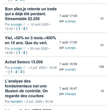
Bon allez,je retente un trade
qui a déjà été perdant.
7 août 17:00
Streamwide 52.20€
41
par
a.zorglu
Par
a.zorglu
•
12 août 2025 •
1
2
12:34
•
[
-
]
Viel, +50% en 3 mois.+400%
en 10 ans. Que du vert.
7 août 17:00
41
par
a.zorglu
Par
a.zorglu
•
20 mai 2025 •
1
2
14:08
•
[
-
]
Achat Semco 15.00€
7 août 16:59
109
Par
a.zorglu
•
3 juil. 2025 • 16:26
par
a.zorglu
1
2
3
•
[
-
-
]
L'analyse des
fondamentaux est une
7 août 16:47
illusion de contrôle. On
10
par
Orangia
regarde des courbes
Par
kernel01
•
2 juil. 2026 • 00:36