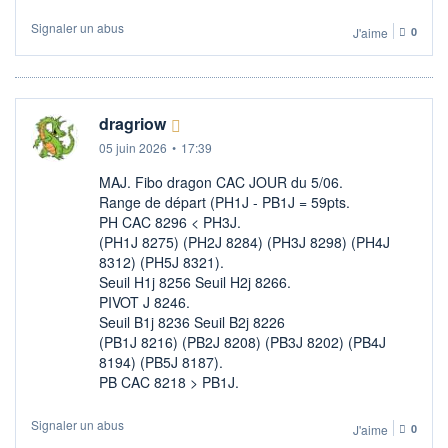
Signaler un abus
J'aime
0
dragriow
05 juin 2026
•
17:39
MAJ. Fibo dragon CAC JOUR du 5/06.
Range de départ (PH1J - PB1J = 59pts.
PH CAC 8296 < PH3J.
(PH1J 8275) (PH2J 8284) (PH3J 8298) (PH4J
8312) (PH5J 8321).
Seuil H1j 8256 Seuil H2j 8266.
PIVOT J 8246.
Seuil B1j 8236 Seuil B2j 8226
(PB1J 8216) (PB2J 8208) (PB3J 8202) (PB4J
8194) (PB5J 8187).
PB CAC 8218 > PB1J.
Signaler un abus
J'aime
0