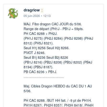
dragriow
05 juin 2026
•
12:13
MAJ. Fibo dragon CAC JOUR du 5/06.
Range de départ (PH1J - PB1J = 59pts.
PH CAC 8288 > PH2J.
(PH1J 8275) (PH2J 8284) (PH3J 8298) (PH4J
8312) (PH5J 8321).
Seuil H1j 8256 Seuil H2j 8266.
PIVOT J 8246.
Seuil B1j 8236 Seuil B2j 8226
(PB1J 8216) (PB2J 8208) (PB3J 8202) (PB4J
8194) (PB5J 8187).
PB CAC 8236 > PB1J.
………………………………
Maj. Cibles Dragon HEBDO du CAC DU 1 AU
5/06.
PH CAC 8288. /BUT HH fait. / -9 pt de PH1H.
PH1H 8297/. PH2H 8357/. PH3H 8418/. PH4H