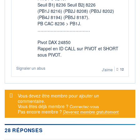
Seuil B1j 8236 Seuil B2j 8226
+ ALERTE
+ LISTE
(PB1J 8216) (PB2J 8208) (PB3J 8202)
(PB4J 8194) (PB5J 8187).
PB CAC 8236 > PB1J.
………………………………
Pivot DAX 24850
Rappel en ID CALL sur PIVOT et SHORT
sous PIVOT.
Signaler un abus
J'aime
12
Message d'alerte
Vous devez être membre pour ajouter un
commentaire.
Vous êtes déjà membre ?
Connectez-vous
Pas encore membre ?
Devenez membre gratuitement
28 RÉPONSES