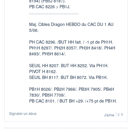
8194) (PB5J 8187).
PB CAC 8226 > PB1J.
………………………………
Maj. Cibles Dragon HEBDO du CAC DU 1 AU
5/06.
PH CAC 8296. /BUT HH fait. / -1 pt de PH1H.
PH1H 8297/. PH2H 8357/. PH3H 8418/. PH4H
8493/. PH5H 8614/.
SEUIL HH 8207. BUT HH 8252. Via PH1H.
PIVOT H 8162.
SEUIL BH 8117. BUT BH 8072. Via PB1H.
PB1H 8026/. PB2H 7966/. PB3H 7905/. PB4H
7830/. PB5H 7709/.
PB CAC 8101. / BUT BH +29. /+75 pt de PB1H.
Signaler un abus
J'aime
1