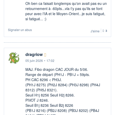
Oh ben ca faisait longtemps qu'on avait pas eu un
retournement à -60pts...vla t'y pas qu'ils se font
peur avec l'IA et le Moyen-Orient...je suis fatigué,
si fatigué... :)
Signaler un abus
J'aime
3
dragriow
05 juin 2026
•
17:02
MAJ. Fibo dragon CAC JOUR du 5/06.
Range de départ (PH1J - PB1J = 59pts.
PH CAC 8296 < PH3J.
(PH1J 8275) (PH2J 8284) (PH3J 8298) (PH4J
8312) (PH5J 8321).
Seuil H1j 8256 Seuil H2j 8266.
PIVOT J 8246.
Seuil B1j 8236 Seuil B2j 8226
(PB1J 8216) (PB2J 8208) (PB3J 8202) (PB4J