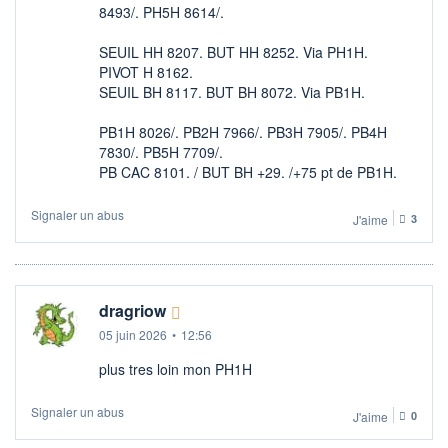
8493/. PH5H 8614/.
SEUIL HH 8207. BUT HH 8252. Via PH1H.
PIVOT H 8162.
SEUIL BH 8117. BUT BH 8072. Via PB1H.
PB1H 8026/. PB2H 7966/. PB3H 7905/. PB4H
7830/. PB5H 7709/.
PB CAC 8101. / BUT BH +29. /+75 pt de PB1H.
Signaler un abus
J'aime
3
dragriow
05 juin 2026
•
12:56
plus tres loin mon PH1H
Signaler un abus
J'aime
0