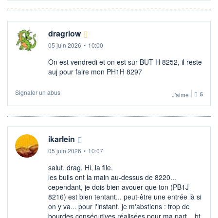
dragriow
05 juin 2026
•
10:00
On est vendredi et on est sur BUT H 8252, il reste
auj pour faire mon PH1H 8297
Signaler un abus
J'aime
5
ikarlein
05 juin 2026
•
10:07
salut, drag. Hi, la file.
les bulls ont la main au-dessus de 8220...
cependant, je dois bien avouer que ton (PB1J
8216) est bien tentant... peut-être une entrée là si
on y va... pour l'instant, je m'abstiens : trop de
bourdes consécutives réalisées pour ma part... bt.