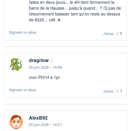
faites en deux jours... le 4H tient fermement la
barre de la Hausse... jusqu'à quand... ? 🤔​ pas de
retournement baissier tant qu'on reste au-dessus
de 8220... cdlt. ik
Signaler un abus
J'aime
2
dragriow
05 juin 2026
•
16:08
mon PH1H a 1pt
Signaler un abus
J'aime
1
AlexB92
05 juin 2026
•
16:21