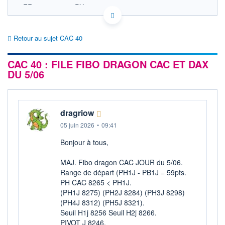
FR0003500008 PX1
EURONEXT PARIS DONNÉES TEMPS RÉEL
Politique d'exécution
Retour au sujet CAC 40
8 720
CAC 40 : FILE FIBO DRAGON CAC ET DAX
8 710
DU 5/06
8 700
8 690
09h03
09h06
dragriow
OUVERTURE
CLÔTURE VEILLE
05 juin 2026
•
09:41
8 712,29
8 699,71
Bonjour à tous,
+ HAUT
+ BAS
8 715,51
8 697,19
MAJ. Fibo dragon CAC JOUR du 5/06.
Range de départ (PH1J - PB1J = 59pts.
+HAUT 1ER
+BAS 1ER
JANVIER
JANVIER
PH CAC 8265 < PH1J.
8 742,53
7 505,27
(PH1J 8275) (PH2J 8284) (PH3J 8298)
(PH4J 8312) (PH5J 8321).
VOLUME
DERNIER ÉCHANGE
123 M€
07.08.26 / 09:09:00
Seuil H1j 8256 Seuil H2j 8266.
PIVOT J 8246.