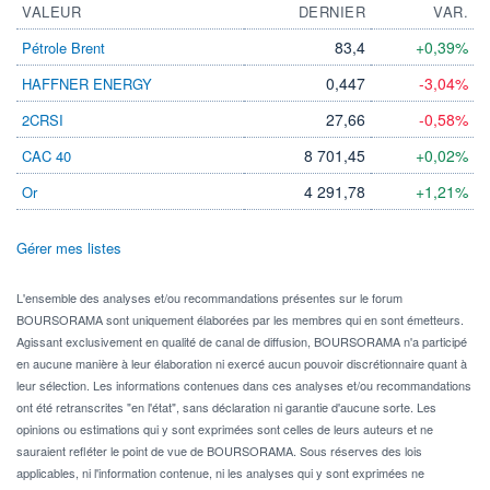
VALEUR
DERNIER
VAR.
83,4
+0,39%
Pétrole Brent
0,447
-3,04%
HAFFNER ENERGY
27,66
-0,58%
2CRSI
8 701,45
+0,02%
CAC 40
4 291,78
+1,21%
Or
Gérer mes listes
L'ensemble des analyses et/ou recommandations présentes sur le forum
BOURSORAMA sont uniquement élaborées par les membres qui en sont émetteurs.
Agissant exclusivement en qualité de canal de diffusion, BOURSORAMA n'a participé
en aucune manière à leur élaboration ni exercé aucun pouvoir discrétionnaire quant à
leur sélection. Les informations contenues dans ces analyses et/ou recommandations
ont été retranscrites "en l'état", sans déclaration ni garantie d'aucune sorte. Les
opinions ou estimations qui y sont exprimées sont celles de leurs auteurs et ne
sauraient refléter le point de vue de BOURSORAMA. Sous réserves des lois
applicables, ni l'information contenue, ni les analyses qui y sont exprimées ne