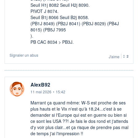
Seuil H1j 8082 Seuil H2j 8090.
PIVOT J 8074.
Seuil B1j 8066 Seuil B2j 8058.
(PB1J 8049) (PB2J 8041) (PB3J 8029) (PB4J
8015) (PB5J 7995
).
PB CAC 8034 > PB3J.
Signaler un abus
J'aime
2
AlexB92
11 mai 2026
•
15:42
Marrant ça quand même: W-S est proche de ses
plus hauts et le Vix n'est qu'à 18,24...c'est à se
demander si l'Europe qui est en guerre ou bien si
ce sont les USA ??! Je fais le dos rond et j'attends
d'y voir plus clair...et ça risque de prendre pas mal
de temps j'ai l'impression !!