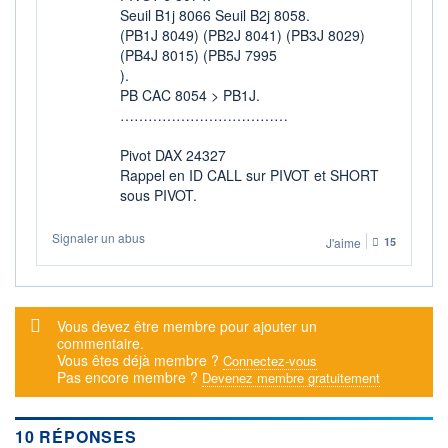
Seuil B1j 8066 Seuil B2j 8058.
+ ALERTE
+ LISTE
(PB1J 8049) (PB2J 8041) (PB3J 8029)
(PB4J 8015) (PB5J 7995
).
PB CAC 8054 > PB1J.
………………………………
Pivot DAX 24327
Rappel en ID CALL sur PIVOT et SHORT
sous PIVOT.
Signaler un abus
J'aime
15
Message d'alerte
Vous devez être membre pour ajouter un
commentaire.
Vous êtes déjà membre ?
Connectez-vous
Pas encore membre ?
Devenez membre gratuitement
10 RÉPONSES