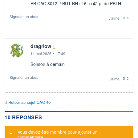
PB CAC 8012. / BUT BH+ 16. /+42 pt de PB1H.
Signaler un abus
J'aime
3
dragriow
11 mai 2026
•
17:49
Bonsoir à demain
Signaler un abus
J'aime
0
Retour au sujet CAC 40
10 RÉPONSES
Message d'alerte
Vous devez être membre pour ajouter un
commentaire.