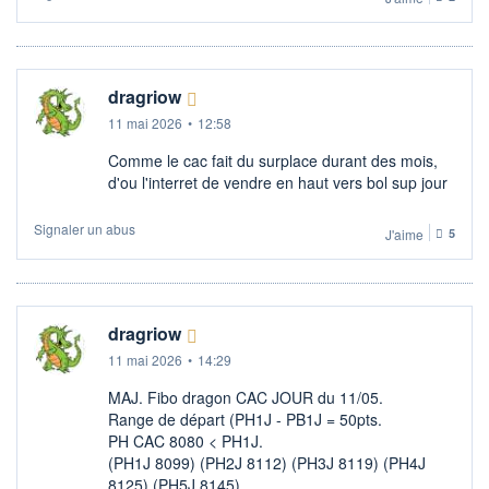
dragriow
11 mai 2026
•
12:58
Comme le cac fait du surplace durant des mois,
d'ou l'interret de vendre en haut vers bol sup jour
Signaler un abus
J'aime
5
dragriow
11 mai 2026
•
14:29
MAJ. Fibo dragon CAC JOUR du 11/05.
Range de départ (PH1J - PB1J = 50pts.
PH CAC 8080 < PH1J.
(PH1J 8099) (PH2J 8112) (PH3J 8119) (PH4J
8125) (PH5J 8145).