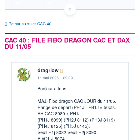
FR0003500008 PX1
EURONEXT PARIS DONNÉES TEMPS RÉEL
Politique d'exécution
Retour au sujet CAC 40
8 760
CAC 40 : FILE FIBO DRAGON CAC ET DAX
8 740
DU 11/05
8 720
8 700
8 680
11h53
14h46
dragriow
OUVERTURE
CLÔTURE VEILLE
11 mai 2026
•
09:39
8 712,29
8 699,71
Bonjour à tous,
+ HAUT
+ BAS
8 755,03
8 697,19
MAJ. Fibo dragon CAC JOUR du 11/05.
Range de départ (PH1J - PB1J = 50pts.
+HAUT 1ER
+BAS 1ER
JANVIER
JANVIER
PH CAC 8080 < PH1J.
8 755,03
7 505,27
(PH1J 8099) (PH2J 8112) (PH3J 8119)
(PH4J 8125) (PH5J 8145).
VOLUME
DERNIER ÉCHANGE
3 363 M€
07.08.26 / 18:05:02
Seuil H1j 8082 Seuil H2j 8090.
PIVOT J 8074.