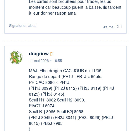
Les cartes sont brouillées pour trader, les us
montent car beaucoup jouent la baisse, ils tardent
à leur donner raison ama
Signaler un abus
J'aime
1
dragriow
11 mai 2026
•
16:55
MAJ. Fibo dragon CAC JOUR du 11/05.
Range de départ (PH1J - PB1J = 50pts.
PH CAC 8080 < PH1J.
(PH1J 8099) (PH2J 8112) (PH3J 8119) (PH4J
8125) (PH5J 8145).
Seuil H1j 8082 Seuil H2j 8090.
PIVOT J 8074.
Seuil B1j 8066 Seuil B2j 8058.
(PB1J 8049) (PB2J 8041) (PB3J 8029) (PB4J
8015) (PB5J 7995
).