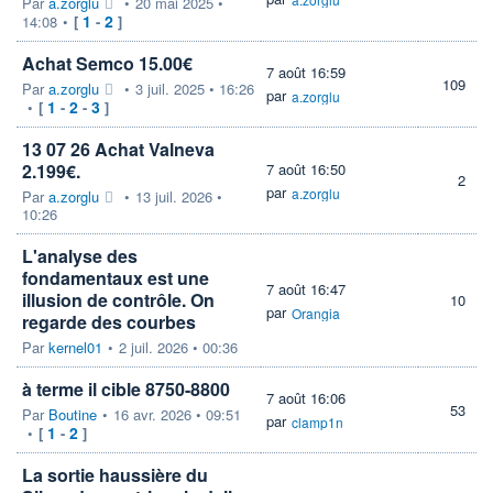
Par
a.zorglu
•
20 mai 2025 •
1
2
14:08
•
[
-
]
Achat Semco 15.00€
7 août 16:59
109
Par
a.zorglu
•
3 juil. 2025 • 16:26
par
a.zorglu
1
2
3
•
[
-
-
]
13 07 26 Achat Valneva
2.199€.
7 août 16:50
2
par
a.zorglu
Par
a.zorglu
•
13 juil. 2026 •
10:26
L'analyse des
fondamentaux est une
7 août 16:47
illusion de contrôle. On
10
par
Orangia
regarde des courbes
Par
kernel01
•
2 juil. 2026 • 00:36
à terme il cible 8750-8800
7 août 16:06
53
Par
Boutine
•
16 avr. 2026 • 09:51
par
clamp1n
1
2
•
[
-
]
La sortie haussière du