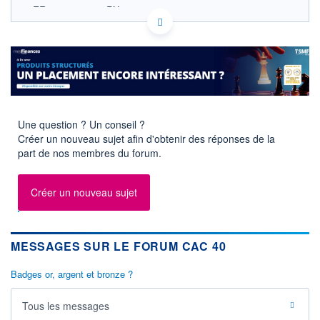
FR0003500008 PX1
EURONEXT PARIS DONNÉES TEMPS RÉEL
Politique d'exécution
8 760
8 740
8 720
Une question ? Un conseil ?
8 700
Créer un nouveau sujet afin d'obtenir des réponses de la
8 680
part de nos membres du forum.
11h53
14h46
OUVERTURE
CLÔTURE VEILLE
8 712,29
8 699,71
Créer un nouveau sujet
+ HAUT
+ BAS
8 755,03
8 697,19
MESSAGES SUR LE FORUM CAC 40
+HAUT 1ER
+BAS 1ER
JANVIER
JANVIER
8 755,03
7 505,27
Badges or, argent et bronze ?
VOLUME
DERNIER ÉCHANGE
3 363 M€
07.08.26 / 18:05:02
Tous les messages