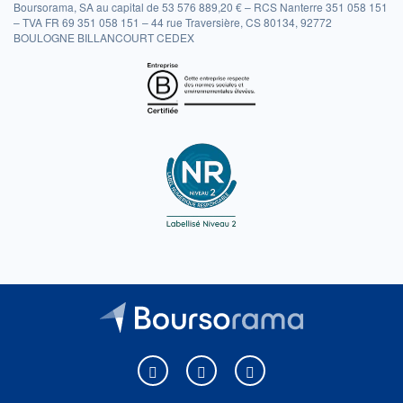
Boursorama, SA au capital de 53 576 889,20 € – RCS Nanterre 351 058 151
– TVA FR 69 351 058 151 – 44 rue Traversière, CS 80134, 92772
BOULOGNE BILLANCOURT CEDEX
Boursorama sur Facebook
Boursorama sur X
Boursorama sur Youtu