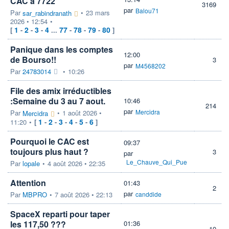
CAC à 7722
3169
par
Balou71
Par
•
23 mars
sar_rabindranath
2026 • 12:54
•
1
2
3
4
77
78
79
80
[
-
-
-
...
-
-
-
]
Panique dans les comptes
12:00
de Bourso!!
3
par
M4568202
Par
24783014
•
10:26
File des amix irréductibles
:Semaine du 3 au 7 aout.
10:46
214
par
Mercidra
Par
•
1 août 2026 •
Mercidra
1
2
3
4
5
6
11:20
•
[
-
-
-
-
-
]
Pourquoi le CAC est
09:37
toujours plus haut ?
3
par
Le_Chauve_Qui_Pue
Par
lopale
•
4 août 2026 • 22:35
Attention
01:43
2
par
Par
MBPRO
•
7 août 2026 • 22:13
canddide
SpaceX reparti pour taper
les 117,50 ???
01:36
10