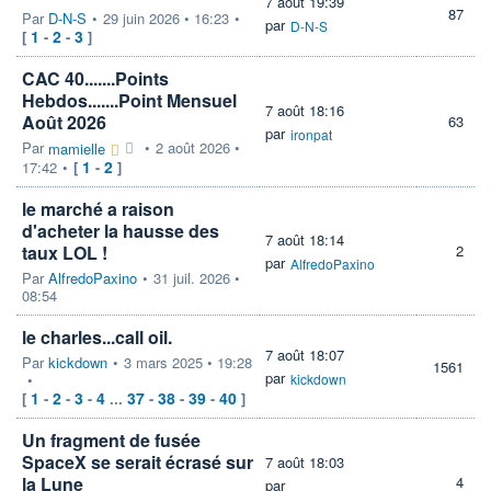
7 août 19:39
87
Par
D-N-S
•
29 juin 2026 • 16:23
•
par
D-N-S
1
2
3
[
-
-
]
CAC 40.......Points
Hebdos.......Point Mensuel
7 août 18:16
Août 2026
63
par
ironpat
Par
•
2 août 2026 •
mamielle
1
2
17:42
•
[
-
]
le marché a raison
d'acheter la hausse des
7 août 18:14
taux LOL !
2
par
AlfredoPaxino
Par
AlfredoPaxino
•
31 juil. 2026 •
08:54
le charles...call oil.
7 août 18:07
Par
kickdown
•
3 mars 2025 • 19:28
1561
par
•
kickdown
1
2
3
4
37
38
39
40
[
-
-
-
...
-
-
-
]
Un fragment de fusée
SpaceX se serait écrasé sur
7 août 18:03
la Lune
4
par