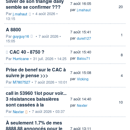
Silver de son triangle daily
7 août 16:05
semble se confirmer ???
20
par
j.mahaut
Par
•
4 août 2026 •
j.mahaut
13:15
A 8800
7 août 15:41
1
Par
guyguy16
•
7 août 2026 •
par
duret127
15:05
CAC 40 - 8750 ?
7 août 15:40
8
par
Par
Hurricane
•
31 juil. 2026 • 14:25
Balou71
Prise de benef sur le CAC à
7 août 15:08
suivre je pense >>>
4
par
Vicking
Par
M7807527
•
7 août 2026 • 10:01
call in 53960 1lot pour voir...
3 résistances baissières
7 août 14:40
10
sont cassées à la
par
Nexter
Par
•
7 août 2026 • 03:37
Nexter
À seulement 1.7% de mes
8888.88 annoncés pour le
7 août 13:11