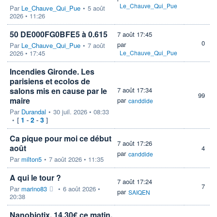
Le_Chauve_Qui_Pue
Par
Le_Chauve_Qui_Pue
•
5 août
2026 • 11:26
50 DE000FG0BFE5 à 0.615
7 août 17:45
0
par
Par
Le_Chauve_Qui_Pue
•
7 août
2026 • 17:45
Le_Chauve_Qui_Pue
Incendies Gironde. Les
parisiens et ecolos de
salons mis en cause par le
7 août 17:34
99
maire
par
canddide
Par
Durandal
•
30 juil. 2026 • 08:33
1
2
3
•
[
-
-
]
Ca pique pour moi ce début
7 août 17:26
août
4
par
canddide
Par
milton5
•
7 août 2026 • 11:35
A qui le tour ?
7 août 17:24
7
Par
marino83
•
6 août 2026 •
par
SAIQEN
20:38
Nanobiotix, 14.30€ ce matin.