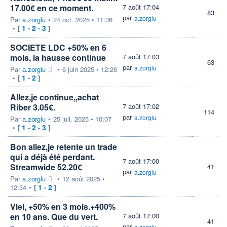
17.00€ en ce moment.
7 août 17:04
83
par
a.zorglu
Par
a.zorglu
•
24 oct. 2025 • 11:36
1
2
3
•
[
-
-
]
SOCIETE LDC +50% en 6
mois, la hausse continue
7 août 17:03
63
par
a.zorglu
Par
a.zorglu
•
6 juin 2025 • 12:26
1
2
•
[
-
]
Allez,je continue,,achat
Riber 3.05€.
7 août 17:02
114
par
a.zorglu
Par
a.zorglu
•
25 juil. 2025 • 10:07
1
2
3
•
[
-
-
]
Bon allez,je retente un trade
qui a déjà été perdant.
7 août 17:00
Streamwide 52.20€
41
par
a.zorglu
Par
a.zorglu
•
12 août 2025 •
1
2
12:34
•
[
-
]
Viel, +50% en 3 mois.+400%
en 10 ans. Que du vert.
7 août 17:00
41
par
a.zorglu