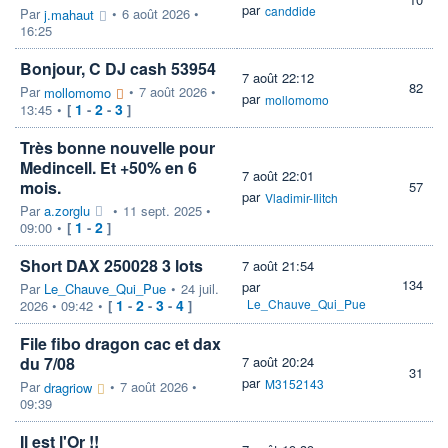
par
canddide
Par
•
6 août 2026 •
j.mahaut
16:25
Bonjour, C DJ cash 53954
7 août 22:12
82
Par
•
7 août 2026 •
mollomomo
par
mollomomo
1
2
3
13:45
•
[
-
-
]
Très bonne nouvelle pour
Medincell. Et +50% en 6
7 août 22:01
mois.
57
par
Vladimir-Ilitch
Par
a.zorglu
•
11 sept. 2025 •
1
2
09:00
•
[
-
]
Short DAX 250028 3 lots
7 août 21:54
134
par
Par
Le_Chauve_Qui_Pue
•
24 juil.
1
2
3
4
Le_Chauve_Qui_Pue
2026 • 09:42
•
[
-
-
-
]
File fibo dragon cac et dax
du 7/08
7 août 20:24
31
par
M3152143
Par
•
7 août 2026 •
dragriow
09:39
Il est l'Or !!