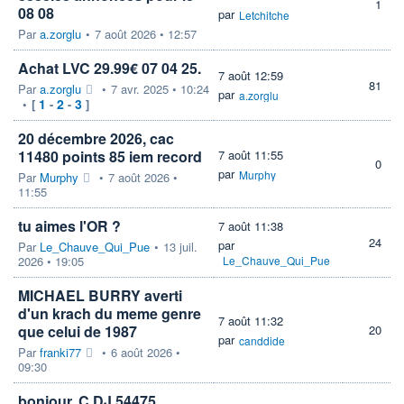
1
08 08
par
Letchitche
Par
a.zorglu
•
7 août 2026 • 12:57
Achat LVC 29.99€ 07 04 25.
7 août 12:59
81
Par
a.zorglu
•
7 avr. 2025 • 10:24
par
a.zorglu
1
2
3
•
[
-
-
]
20 décembre 2026, cac
11480 points 85 iem record
7 août 11:55
0
par
Murphy
Par
Murphy
•
7 août 2026 •
11:55
tu aimes l'OR ?
7 août 11:38
24
par
Par
Le_Chauve_Qui_Pue
•
13 juil.
2026 • 19:05
Le_Chauve_Qui_Pue
MICHAEL BURRY averti
d'un krach du meme genre
7 août 11:32
que celui de 1987
20
par
canddide
Par
franki77
•
6 août 2026 •
09:30
bonjour, C DJ 54475