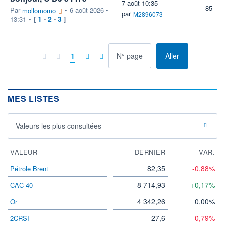
7 août 10:35
85
Par
•
6 août 2026 •
mollomomo
par
M2896073
1
2
3
13:31
•
[
-
-
]
à la page
1
Aller
MES LISTES
Valeurs les plus consultées
VALEUR
DERNIER
VAR.
82,35
-0,88%
Pétrole Brent
8 714,93
+0,17%
CAC 40
4 342,26
0,00%
Or
27,6
-0,79%
2CRSI