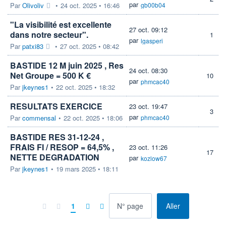
par
Par
Olivoliv
•
24 oct. 2025 • 16:46
gb00b04
"La visibilité est excellente
27 oct. 09:12
dans notre secteur".
1
par
lgasperi
Par
patxi83
•
27 oct. 2025 • 08:42
BASTIDE 12 M juin 2025 , Res
24 oct. 08:30
Net Groupe = 500 K €
10
par
phmcac40
Par
jkeynes1
•
22 oct. 2025 • 18:32
RESULTATS EXERCICE
23 oct. 19:47
3
par
Par
commensal
•
22 oct. 2025 • 18:06
phmcac40
BASTIDE RES 31-12-24 ,
FRAIS FI / RESOP = 64,5% ,
23 oct. 11:26
17
NETTE DEGRADATION
par
kozlow67
Par
jkeynes1
•
19 mars 2025 • 18:11
à la page
1
Aller