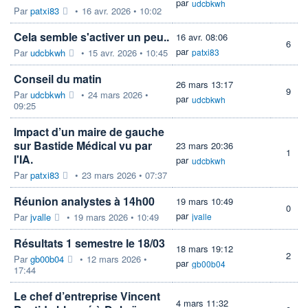
par
udcbkwh
Par
patxi83
•
16 avr. 2026 • 10:02
Cela semble s'activer un peu..
16 avr. 08:06
6
par
Par
udcbkwh
•
15 avr. 2026 • 10:45
patxi83
Conseil du matin
26 mars 13:17
9
Par
udcbkwh
•
24 mars 2026 •
par
udcbkwh
09:25
Impact d’un maire de gauche
sur Bastide Médical vu par
23 mars 20:36
1
l'IA.
par
udcbkwh
Par
patxi83
•
23 mars 2026 • 07:37
Réunion analystes à 14h00
19 mars 10:49
0
par
Par
jvalle
•
19 mars 2026 • 10:49
jvalle
Résultats 1 semestre le 18/03
18 mars 19:12
2
Par
gb00b04
•
12 mars 2026 •
par
gb00b04
17:44
Le chef d’entreprise Vincent
4 mars 11:32