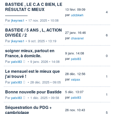
BASTIDE , LE C.A C BIEN, LE
RÉSULTAT C MIEUX
13 févr. 09:09
4
......................
par
udcbkwh
Par
jkeynes1
•
17 nov. 2025 • 10:08
BASTIDE / 5 ANS , L, ACTION
27 janv. 16:46
DIVISÉE / 2
6
par
chavanel
Par
jkeynes1
•
9 oct. 2025 • 13:19
soigner mieux, partout en
9 janv. 14:08
France, à domicile.
0
par
patxi83
Par
patxi83
•
9 janv. 2026 • 14:08
Le mensuel est le mieux que
28 déc. 12:56
j'ai trouvé !
1
par
valpax
Par
patxi83
•
28 déc. 2025 • 09:05
Bonne nouvelle pour Bastide
5 déc. 13:07
1
par
Par
patxi83
•
1 déc. 2025 • 09:58
patxi83
Séquestration du PDG +
26 nov. 10:43
cambriolage
5