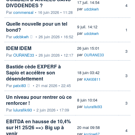
17 juil. 14:54
DIVDDENDES ?
4
par
udcbkwh
Par
commensal
•
16 juin 2026 • 11:28
Quelle nouvelle pour un tel
9 juil. 14:12
bond?
1
par
udcbkwh
Par
udcbkwh
•
26 juin 2026 • 16:52
IDEM IDEM
26 juin 15:01
3
par
Par
OURANE33
•
26 juin 2026 • 12:17
OURANE33
Bastide cède EXPERF à
Sapio et accélère son
18 juin 03:42
3
désendettement
par
KAKI0811
Par
patxi83
•
21 mai 2026 • 22:45
Un niveau pour rentrer où ce
8 juin 10:04
renforcer !
3
par
lulurafiki93
Par
lulurafiki93
•
2 juin 2026 • 17:09
EBITDA en hausse de 10,4%
sur H1 25/26 ==> Big up à
20 mai 09:58
4
venir
par
kozlow67