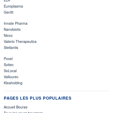
Europlasma
Genfit
Innate Pharma
Nanobiotix
Nicox
Valerio Therapeutics
Stellantis
Poxel
Soitec
SoLocal
Vallourec
Kleaholding
PAGES LES PLUS POPULAIRES
Accueil Bourse
Tous les cours boursiers