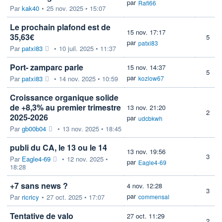
par
Rafi66
Par
kak40
•
25 nov. 2025 • 15:07
Le prochain plafond est de
15 nov. 17:17
35,63€
5
par
patxi83
Par
patxi83
•
10 juil. 2025 • 11:37
Port- zamparc parle
15 nov. 14:37
5
par
Par
patxi83
•
14 nov. 2025 • 10:59
kozlow67
Croissance organique solide
de +8,3% au premier trimestre
13 nov. 21:20
2
2025-2026
par
udcbkwh
Par
gb00b04
•
13 nov. 2025 • 18:45
publi du CA, le 13 ou le 14
13 nov. 19:56
3
Par
Eagle4-69
•
12 nov. 2025 •
par
Eagle4-69
18:28
+7 sans news ?
4 nov. 12:28
3
par
Par
ricricy
•
27 oct. 2025 • 17:07
commensal
Tentative de valo
27 oct. 11:29
2