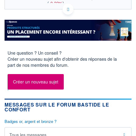
(
-0,22%
)
CAC MID & SMALL
INDICE DE RÉFÉRENCE
ACTIONNAIRES
FR0000035370 BLC
EURONEXT PARIS DONNÉES TEMPS RÉEL
Politique d'exécution
Cotation sur les autres places
23,0
Une question ? Un conseil ?
Créer un nouveau sujet afin d'obtenir des réponses de la
22,9
part de nos membres du forum.
22,8
22,7
Créer un nouveau sujet
11h51
14h42
17h33
SECTEUR
INDICE DE RÉFÉRENCE
Prestataires de soins de
CAC Mid & Small
MESSAGES SUR LE FORUM BASTIDE LE
santé
CONFORT
OUVERTURE
CLÔTURE VEILLE
22,900
22,800
Badges or, argent et bronze ?
+ HAUT
+ BAS
22,950
22,750
Tous les messages