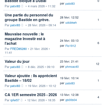
Bastide bloqué à Dubaï
0
par
patxi83
Par
patxi83
•
4 mars 2026 • 11:32
Une partie du personnel du
28 févr. 12:52
groupe Bastide en grève.
1
par
udcbkwh
Par
patxi83
•
28 févr. 2026 • 09:14
Mauvaise nouvelle : le
magazine Investir est à
24 févr. 03:13
l'achat
6
par
Flo1912
Par
FRED85280
•
21 févr. 2026 •
11:41
Valeur du jour
23 févr. 21:41
12
par
Par
patxi83
•
8 déc. 2025 • 09:10
phmcac40
Valeur ajoutée : Ils apprécient
19 févr. 10:14
Bastide – 18/02
1
par
patxi83
Par
patxi83
•
19 févr. 2026 • 10:12
CA 1ER semestre 2025 - 2026
13 févr. 12:38
4
par
Par
rpfei57
•
12 févr. 2026 • 18:35
gb00b04