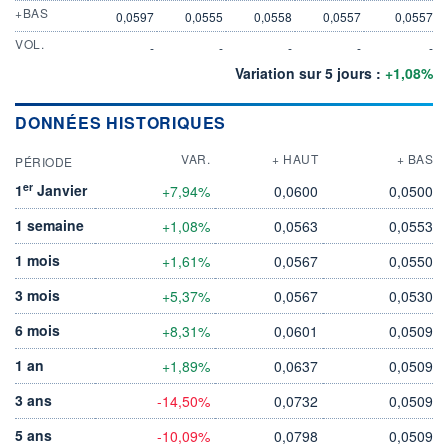
+BAS
0,0597
0,0555
0,0558
0,0557
0,0557
VOL.
-
-
-
-
-
Variation sur 5 jours :
+1,08%
DONNÉES HISTORIQUES
VAR.
+ HAUT
+ BAS
PÉRIODE
er
1
Janvier
+7,94%
0,0600
0,0500
1 semaine
+1,08%
0,0563
0,0553
1 mois
+1,61%
0,0567
0,0550
3 mois
+5,37%
0,0567
0,0530
6 mois
+8,31%
0,0601
0,0509
1 an
+1,89%
0,0637
0,0509
3 ans
-14,50%
0,0732
0,0509
5 ans
-10,09%
0,0798
0,0509