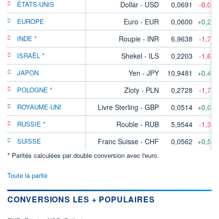
ÉTATS-UNIS
Dollar - USD
0,0691
-0,04
EUROPE
Euro - EUR
0,0600
+0,22
INDE *
Roupie - INR
6,9638
-1,77
ISRAËL *
Shekel - ILS
0,2203
-1,66
JAPON
Yen - JPY
10,9481
+0,42
POLOGNE *
Zloty - PLN
0,2728
-1,72
ROYAUME-UNI
Livre Sterling - GBP
0,0514
+0,04
RUSSIE *
Rouble - RUB
5,9544
-1,37
SUISSE
Franc Suisse - CHF
0,0562
+0,56
* Parités calculées par double conversion avec l'euro.
Toute la parité
CONVERSIONS LES + POPULAIRES