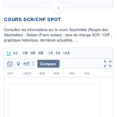
SIX - FOREX 2 DONNÉES TEMPS RÉEL
Politique d'exécution
COURS SCR/CHF SPOT
0,0564
0,0562
Consultez les informations sur le cours Seychelles (Roupie des
0,0560
Seychelles) - Suisse (Franc suisse) : taux de change SCR / CHF ,
graphique historique, dernières actualités, ...
0,0558
0,0556
06h42
12h49
1J
5J
1M
3M
6M
1A
5A
10A
OUVERTURE
CLÔTURE VEILLE
0,0558
0,0558
Compare
r
+ HAUT
+ BAS
OUV.
+HAUT
+BAS
DER.
VAR.
VOL.
0,0562
0,0557
COTATION SPÉCIFIQUE
CHF/SCR
17,8250
-0,51%
+ PORTEFEUILLE
+ LISTE