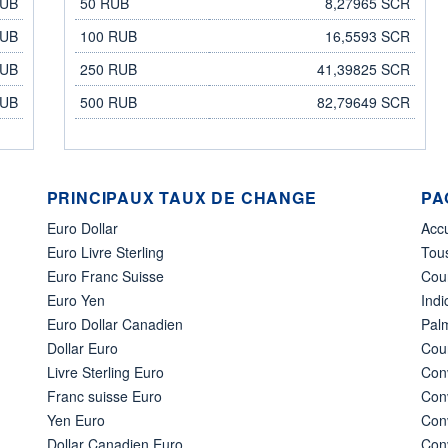
RUB
50 RUB
8,27965 SCR
RUB
100 RUB
16,5593 SCR
RUB
250 RUB
41,39825 SCR
RUB
500 RUB
82,79649 SCR
PRINCIPAUX TAUX DE CHANGE
PA
Euro Dollar
Acc
Euro Livre Sterling
Tous
Euro Franc Suisse
Cou
Euro Yen
Indi
Euro Dollar Canadien
Pal
Dollar Euro
Cour
Livre Sterling Euro
Conv
Franc suisse Euro
Conv
Yen Euro
Conv
Dollar Canadien Euro
Conv