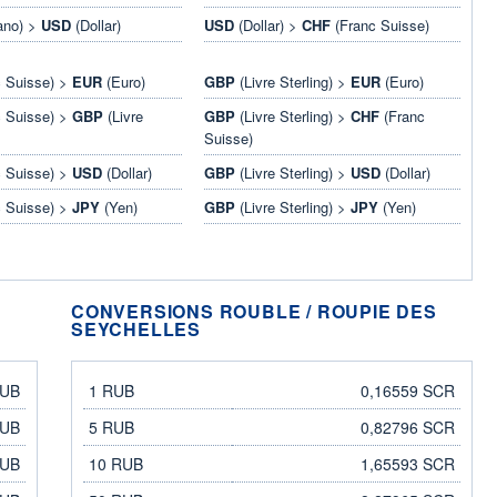
ano) >
USD
(Dollar)
USD
(Dollar) >
CHF
(Franc Suisse)
 Suisse) >
EUR
(Euro)
GBP
(Livre Sterling) >
EUR
(Euro)
 Suisse) >
GBP
(Livre
GBP
(Livre Sterling) >
CHF
(Franc
Suisse)
 Suisse) >
USD
(Dollar)
GBP
(Livre Sterling) >
USD
(Dollar)
 Suisse) >
JPY
(Yen)
GBP
(Livre Sterling) >
JPY
(Yen)
CONVERSIONS ROUBLE / ROUPIE DES
SEYCHELLES
rouble
roupie des Seychelles
RUB
1 RUB
0,16559 SCR
RUB
5 RUB
0,82796 SCR
RUB
10 RUB
1,65593 SCR