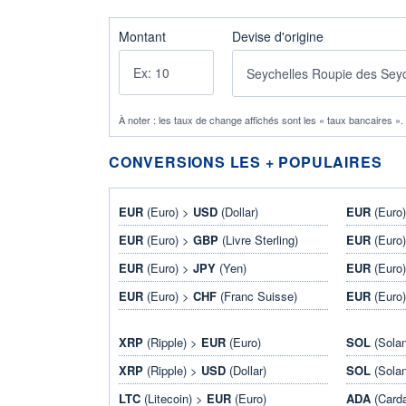
Montant
Devise d'origine
À noter : les taux de change affichés sont les « taux bancaires »
CONVERSIONS LES + POPULAIRES
EUR
(Euro) >
USD
(Dollar)
EUR
(Euro
EUR
(Euro) >
GBP
(Livre Sterling)
EUR
(Euro
EUR
(Euro) >
JPY
(Yen)
EUR
(Euro
EUR
(Euro) >
CHF
(Franc Suisse)
EUR
(Euro
XRP
(Ripple) >
EUR
(Euro)
SOL
(Sola
XRP
(Ripple) >
USD
(Dollar)
SOL
(Sola
LTC
(Litecoin) >
EUR
(Euro)
ADA
(Card