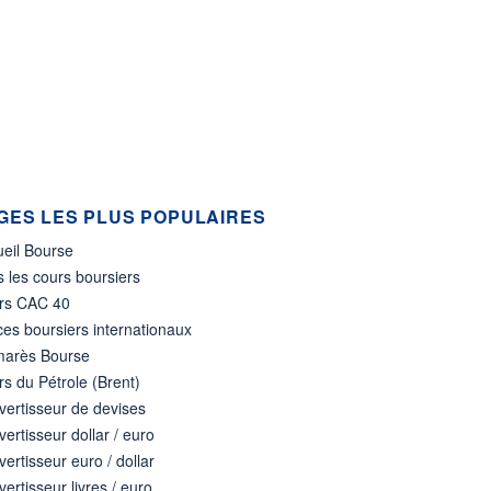
GES LES PLUS POPULAIRES
ueil Bourse
 les cours boursiers
rs CAC 40
ces boursiers internationaux
marès Bourse
s du Pétrole (Brent)
ertisseur de devises
ertisseur dollar / euro
ertisseur euro / dollar
ertisseur livres / euro