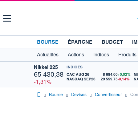
Menu
BOURSE
ÉPARGNE
BUDGET
IM
Actualités
Actions
Indices
Produits
Nikkei 225
INDICES
65 430,38
CAC AUG 26
8 684,00
+0,02%
MI
NASDAQ SEP26
29 559,75
-0,14%
N
-1,31%
Bourse
Devises
Convertisseur
Con