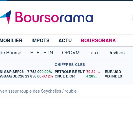
MOBILIER
IMPÔTS
ACTU
BOURSOBANK
 de Bourse
ETF - ETN
OPCVM
Taux
Devises
CHIFFRES-CLÉS
NI S&P SEP26
7 758,00
0,00%
PÉTROLE BRENT
79,32
$US
EUR/USD
ASDAQ DEC26
29 858,00
-0,12%
ONCE D'OR
4 285,99
$US
VIX INDEX
vertisseur roupie des Seychelles / rouble