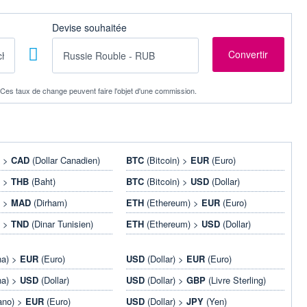
Devise souhaitée
. Ces taux de change peuvent faire l'objet d'une commission.
) >
CAD
(Dollar Canadien)
BTC
(Bitcoin) >
EUR
(Euro)
) >
THB
(Baht)
BTC
(Bitcoin) >
USD
(Dollar)
) >
MAD
(Dirham)
ETH
(Ethereum) >
EUR
(Euro)
) >
TND
(Dinar Tunisien)
ETH
(Ethereum) >
USD
(Dollar)
na) >
EUR
(Euro)
USD
(Dollar) >
EUR
(Euro)
na) >
USD
(Dollar)
USD
(Dollar) >
GBP
(Livre Sterling)
ano) >
EUR
(Euro)
USD
(Dollar) >
JPY
(Yen)