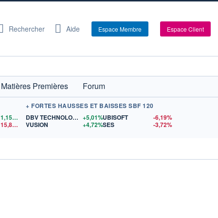
Rechercher
Aide
Espace Membre
Espace Client
Matières Premières
Forum
+ FORTES HAUSSES ET BAISSES SBF 120
1,1557
$US
DBV TECHNOLOGIES
+5,01%
UBISOFT
-6,19%
15,81
$US
VUSION
+4,72%
SES
-3,72%