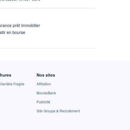
rance prêt immobilier
stir en bourse
A
chures
Nos sites
lientèle Fragile
Affiliation
BoursoBank
Publicité
Site Groupe & Recrutement