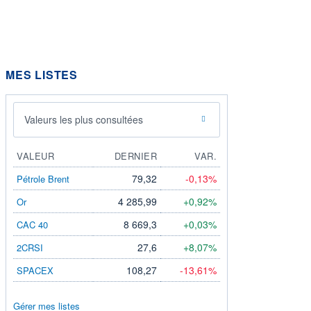
MES LISTES
Valeurs les plus consultées
VALEUR
DERNIER
VAR.
79,32
-0,13%
Pétrole Brent
4 285,99
+0,92%
Or
8 669,3
+0,03%
CAC 40
27,6
+8,07%
2CRSI
108,27
-13,61%
SPACEX
Gérer mes listes