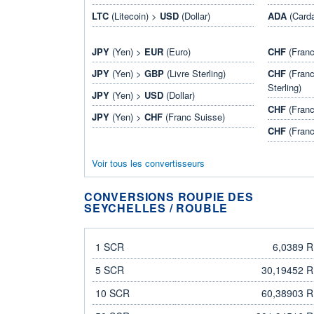
LTC
(Litecoin) >
USD
(Dollar)
ADA
(Card
JPY
(Yen) >
EUR
(Euro)
CHF
(Franc
JPY
(Yen) >
GBP
(Livre Sterling)
CHF
(Franc
Sterling)
JPY
(Yen) >
USD
(Dollar)
CHF
(Franc
JPY
(Yen) >
CHF
(Franc Suisse)
CHF
(Franc
Voir tous les convertisseurs
CONVERSIONS ROUPIE DES
SEYCHELLES / ROUBLE
roupie des Seychelles
rouble
1 SCR
6,0389 
5 SCR
30,19452 
10 SCR
60,38903 