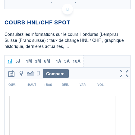
SIX - FOREX 2 DONNÉES TEMPS RÉEL
Politique d'exécution
COURS HNL/CHF SPOT
0,0302
0,0301
Consultez les informations sur le cours Honduras (Lempira) -
Suisse (Franc suisse) : taux de change HNL / CHF , graphique
0,0300
historique, dernières actualités, ...
0,0299
05h29
10h23
1J
5J
1M
3M
6M
1A
5A
10A
OUVERTURE
CLÔTURE VEILLE
0,0301
0,0301
Compare
r
+ HAUT
+ BAS
OUV.
+HAUT
+BAS
DER.
VAR.
VOL.
0,0302
0,0300
COTATION SPÉCIFIQUE
CHF/HNL
33,1972
-0,22%
+ PORTEFEUILLE
+ LISTE