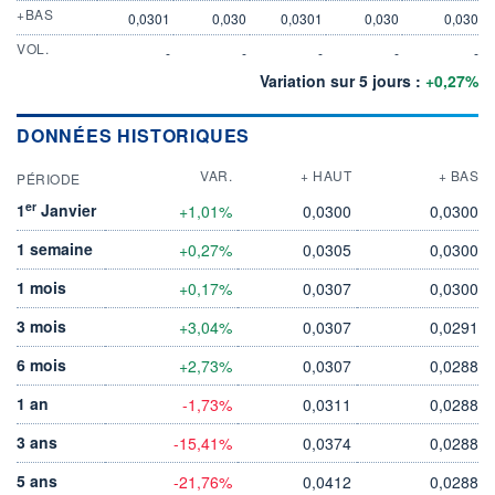
+BAS
0,0301
0,030
0,0301
0,030
0,030
VOL.
-
-
-
-
-
Variation sur 5 jours :
+0,27%
DONNÉES HISTORIQUES
VAR.
+ HAUT
+ BAS
PÉRIODE
er
1
Janvier
+1,01%
0,0300
0,0300
1 semaine
+0,27%
0,0305
0,0300
1 mois
+0,17%
0,0307
0,0300
3 mois
+3,04%
0,0307
0,0291
6 mois
+2,73%
0,0307
0,0288
1 an
-1,73%
0,0311
0,0288
3 ans
-15,41%
0,0374
0,0288
5 ans
-21,76%
0,0412
0,0288