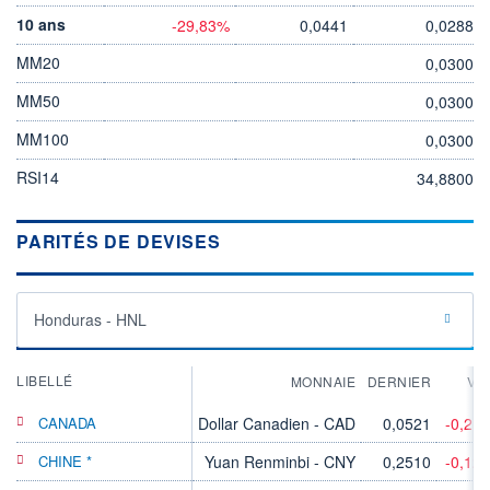
10 ans
-29,83%
0,0441
0,0288
MM20
0,0300
MM50
0,0300
MM100
0,0300
RSI14
34,8800
PARITÉS DE DEVISES
Honduras - HNL
LIBELLÉ
MONNAIE
DERNIER
VA
CANADA
Dollar Canadien - CAD
0,0521
-0,21
CHINE *
Yuan Renminbi - CNY
0,2510
-0,12