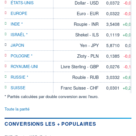
ÉTATS-UNIS
Dollar - USD
0,0372
-0,08
EUROPE
Euro - EUR
0,0322
-0,03
INDE *
Roupie - INR
3,5408
+0,02
ISRAËL *
Shekel - ILS
0,1119
+0,05
JAPON
Yen - JPY
5,8710
0,00
POLOGNE *
Zloty - PLN
0,1385
-0,07
ROYAUME-UNI
Livre Sterling - GBP
0,0276
-0,14
RUSSIE *
Rouble - RUB
3,0332
+0,62
SUISSE
Franc Suisse - CHF
0,0301
+0,20
* Parités calculées par double conversion avec l'euro.
Toute la parité
CONVERSIONS LES + POPULAIRES