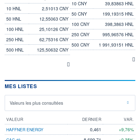
10 CNY
39,83863 HNL
10 HNL
2,51013 CNY
50 CNY
199,19315 HNL
50 HNL
12,55063 CNY
100 CNY
398,3863 HNL
100 HNL
25,10126 CNY
250 CNY
995,96576 HNL
250 HNL
62,75316 CNY
500 CNY
1 991,93151 HNL
500 HNL
125,50632 CNY
MES LISTES
Valeurs les plus consultées
VALEUR
DERNIER
VAR.
0,461
+9,76%
HAFFNER ENERGY
8 699,71
+0,35%
CAC 40