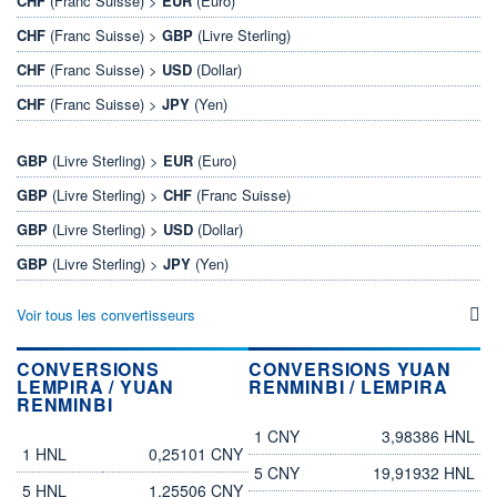
CHF
(Franc Suisse) >
EUR
(Euro)
CHF
(Franc Suisse) >
GBP
(Livre Sterling)
CHF
(Franc Suisse) >
USD
(Dollar)
CHF
(Franc Suisse) >
JPY
(Yen)
GBP
(Livre Sterling) >
EUR
(Euro)
GBP
(Livre Sterling) >
CHF
(Franc Suisse)
GBP
(Livre Sterling) >
USD
(Dollar)
GBP
(Livre Sterling) >
JPY
(Yen)
Voir tous les convertisseurs
CONVERSIONS
CONVERSIONS YUAN
LEMPIRA / YUAN
RENMINBI / LEMPIRA
RENMINBI
yuan renminbi
lempira
1 CNY
3,98386 HNL
lempira
yuan renminbi
1 HNL
0,25101 CNY
5 CNY
19,91932 HNL
5 HNL
1,25506 CNY