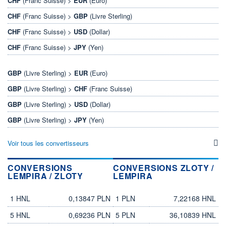
CHF
(Franc Suisse) >
EUR
(Euro)
CHF
(Franc Suisse) >
GBP
(Livre Sterling)
CHF
(Franc Suisse) >
USD
(Dollar)
CHF
(Franc Suisse) >
JPY
(Yen)
GBP
(Livre Sterling) >
EUR
(Euro)
GBP
(Livre Sterling) >
CHF
(Franc Suisse)
GBP
(Livre Sterling) >
USD
(Dollar)
GBP
(Livre Sterling) >
JPY
(Yen)
Voir tous les convertisseurs
CONVERSIONS
CONVERSIONS ZLOTY /
LEMPIRA / ZLOTY
LEMPIRA
lempira
zloty
zloty
lempira
1 HNL
0,13847 PLN
1 PLN
7,22168 HNL
5 HNL
0,69236 PLN
5 PLN
36,10839 HNL