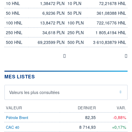
10 HNL
1,38472 PLN
10 PLN
72,21678 HNL
50 HNL
6,9236 PLN
50 PLN
361,08388 HNL
100 HNL
13,8472 PLN
100 PLN
722,16776 HNL
250 HNL
34,618 PLN
250 PLN
1 805,4194 HNL
500 HNL
69,23599 PLN
500 PLN
3 610,83879 HNL
MES LISTES
Valeurs les plus consultées
VALEUR
DERNIER
VAR.
82,35
-0,88%
Pétrole Brent
8 714,93
+0,17%
CAC 40