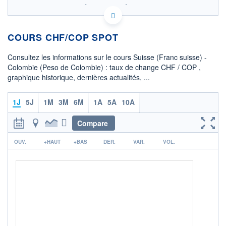
SIX - FOREX 2 DONNÉES TEMPS RÉEL
Politique d'exécution
COURS CHF/COP SPOT
3 960
3 940
Consultez les informations sur le cours Suisse (Franc suisse) -
3 920
Colombie (Peso de Colombie) : taux de change CHF / COP ,
graphique historique, dernières actualités, ...
3 900
3 880
06h50
13h05
19h20
1J
5J
1M
3M
6M
1A
5A
10A
OUVERTURE
CLÔTURE VEILLE
3 943,4659
3 941,7139
Compare
r
+ HAUT
+ BAS
OUV.
+HAUT
+BAS
DER.
VAR.
VOL.
3 949,1818
3 894,0160
COTATION SPÉCIFIQUE
COP/CHF
0,0003
+4,00%
+ PORTEFEUILLE
+ LISTE