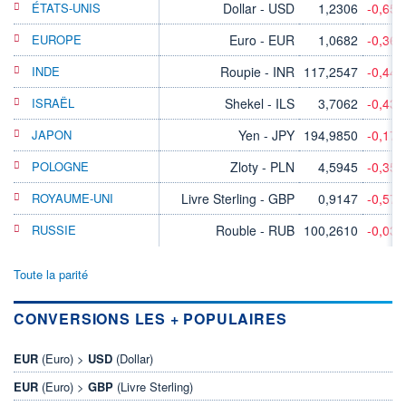
ÉTATS-UNIS
Dollar - USD
1,2306
-0,65
EUROPE
Euro - EUR
1,0682
-0,36
INDE
Roupie - INR
117,2547
-0,44
ISRAËL
Shekel - ILS
3,7062
-0,43
JAPON
Yen - JPY
194,9850
-0,17
POLOGNE
Zloty - PLN
4,5945
-0,35
ROYAUME-UNI
Livre Sterling - GBP
0,9147
-0,57
RUSSIE
Rouble - RUB
100,2610
-0,03
Toute la parité
CONVERSIONS LES + POPULAIRES
EUR
(Euro) >
USD
(Dollar)
EUR
(Euro) >
GBP
(Livre Sterling)