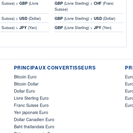
 Suisse) >
GBP
(Livre
GBP
(Livre Sterling) >
CHF
(Franc
Suisse)
 Suisse) >
USD
(Dollar)
GBP
(Livre Sterling) >
USD
(Dollar)
 Suisse) >
JPY
(Yen)
GBP
(Livre Sterling) >
JPY
(Yen)
PRINCIPAUX CONVERTISSEURS
PR
Bitcoin Euro
Euro
Bitcoin Dollar
Euro
Dollar Euro
Eur
Livre Sterling Euro
Eur
Franc Suisse Euro
Eur
Yen japonais Euro
Dollar Canadien Euro
Baht thaïlandais Euro