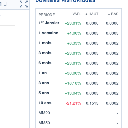
DONNÉES HISTORIQUES
VAR.
+ HAUT
+ BAS
PÉRIODE
.
er
1
Janvier
+23,81%
0,0000
0,0000
1 semaine
+4,00%
0,0003
0,0003
1 mois
+8,33%
0,0003
0,0002
3 mois
+23,81%
0,0003
0,0002
6 mois
+23,81%
0,0003
0,0002
1 an
+30,00%
0,0003
0,0002
3 ans
+18,18%
0,0003
0,0002
5 ans
+13,04%
0,0003
0,0002
10 ans
-21,21%
0,1513
0,0002
MM20
-
MM50
-