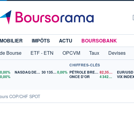
MOBILIER
IMPÔTS
ACTU
BOURSOBANK
 de Bourse
ETF - ETN
OPCVM
Taux
Devises
CHIFFRES-CLÉS
0
0,00%
NASDAQ DEC26
30 135,00
0,00%
PÉTROLE BRENT
82,35
$US
EUR/USD
5
0,00%
ONCE D'OR
4 342,26
$US
VIX INDE
ours COP/CHF SPOT