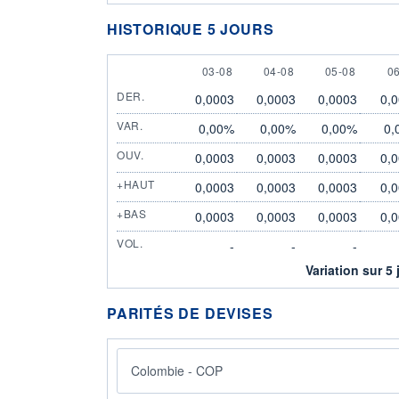
HISTORIQUE 5 JOURS
3 AUGUST
4 AUGUST
5 AUGUST
6
03-08
04-08
05-08
0
DER.
0,0003
0,0003
0,0003
0,
VAR.
0,00%
0,00%
0,00%
0,
OUV.
0,0003
0,0003
0,0003
0,
+HAUT
0,0003
0,0003
0,0003
0,
+BAS
0,0003
0,0003
0,0003
0,
VOL.
-
-
-
Variation sur 5 
PARITÉS DE DEVISES
Colombie - COP