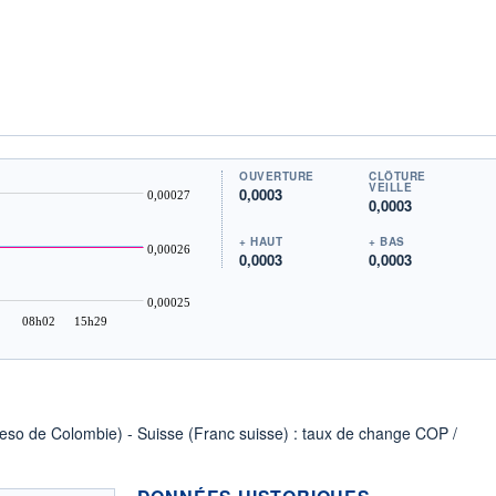
OUVERTURE
CLÔTURE
VEILLE
0,0003
0,00027
0,0003
+ HAUT
+ BAS
0,00026
0,0003
0,0003
0,00025
08h02
15h29
Peso de Colombie) - Suisse (Franc suisse) : taux de change COP /