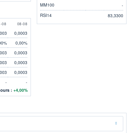
MM100
-
RSI14
83,3300
 AUGUST
8 AUGUST
6-08
08-08
0003
0,0003
00%
0,00%
0003
0,0003
0003
0,0003
0003
0,0003
-
-
jours :
+4,00%