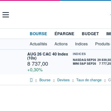
Menu
BOURSE
ÉPARGNE
BUDGET
IM
Actualités
Actions
Indices
Produits
AUG 26 CAC 40 Index
INDICES
(10x)
NASDAQ SEP26
29 839,5
8 737,00
MINI S&P SEP26
7 777,2
+0,30%
Bourse
Devises
Taux de change
C