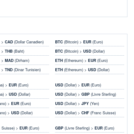
) >
CAD
(Dollar Canadien)
BTC
(Bitcoin) >
EUR
(Euro)
) >
THB
(Baht)
BTC
(Bitcoin) >
USD
(Dollar)
) >
MAD
(Dirham)
ETH
(Ethereum) >
EUR
(Euro)
) >
TND
(Dinar Tunisien)
ETH
(Ethereum) >
USD
(Dollar)
na) >
EUR
(Euro)
USD
(Dollar) >
EUR
(Euro)
na) >
USD
(Dollar)
USD
(Dollar) >
GBP
(Livre Sterling)
ano) >
EUR
(Euro)
USD
(Dollar) >
JPY
(Yen)
ano) >
USD
(Dollar)
USD
(Dollar) >
CHF
(Franc Suisse)
 Suisse) >
EUR
(Euro)
GBP
(Livre Sterling) >
EUR
(Euro)