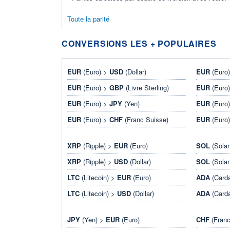
Toute la parité
CONVERSIONS LES + POPULAIRES
EUR
(Euro) >
USD
(Dollar)
EUR
(Euro
EUR
(Euro) >
GBP
(Livre Sterling)
EUR
(Euro
EUR
(Euro) >
JPY
(Yen)
EUR
(Euro
EUR
(Euro) >
CHF
(Franc Suisse)
EUR
(Euro
XRP
(Ripple) >
EUR
(Euro)
SOL
(Sola
XRP
(Ripple) >
USD
(Dollar)
SOL
(Sola
LTC
(Litecoin) >
EUR
(Euro)
ADA
(Card
LTC
(Litecoin) >
USD
(Dollar)
ADA
(Card
JPY
(Yen) >
EUR
(Euro)
CHF
(Franc