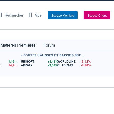
Rechercher
Aide
Espace Membre
Espace Client
Matières Premières
Forum
+ FORTES HAUSSES ET BAISSES SBF 120
1,1559
$US
UBISOFT
+4,43%
WORLDLINE
-5,12%
X
14,90
$US
ABIVAX
+3,54%
EUTELSAT
-4,58%