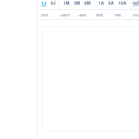
1J
5J
1M
3M
6M
1A
5A
10A
OUV.
+HAUT
+BAS
DER.
VAR.
VOL