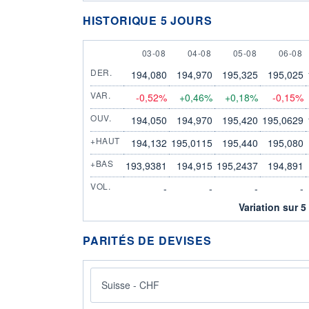
HISTORIQUE 5 JOURS
3 AUGUST
4 AUGUST
5 AUGUST
6 AUG
03-08
04-08
05-08
06-08
DER.
194,080
194,970
195,325
195,025
VAR.
-0,52%
+0,46%
+0,18%
-0,15%
OUV.
194,050
194,970
195,420
195,0629
+HAUT
194,132
195,0115
195,440
195,080
+BAS
193,9381
194,915
195,2437
194,891
VOL.
-
-
-
-
Variation sur 5
PARITÉS DE DEVISES
Suisse - CHF