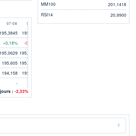
MM100
201,1418
RSI14
20,9900
UST
7 AUGUST
8 AUGUST
9 AUGUST
07-08
08-08
09-08
195,3845
195,384
195,384
+0,18%
-0,00%
0,00%
195,0629
195,3845
195,384
195,605
195,3845
195,384
194,158
195,295
195,384
-
-
-
 jours :
-2,33%