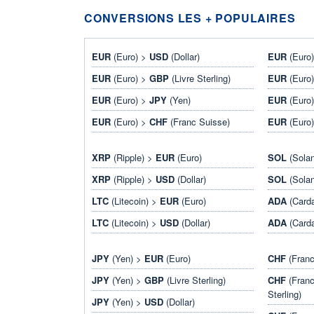
CONVERSIONS LES + POPULAIRES
EUR
(Euro) >
USD
(Dollar)
EUR
(Euro
EUR
(Euro) >
GBP
(Livre Sterling)
EUR
(Euro
EUR
(Euro) >
JPY
(Yen)
EUR
(Euro
EUR
(Euro) >
CHF
(Franc Suisse)
EUR
(Euro
XRP
(Ripple) >
EUR
(Euro)
SOL
(Sola
XRP
(Ripple) >
USD
(Dollar)
SOL
(Sola
LTC
(Litecoin) >
EUR
(Euro)
ADA
(Card
LTC
(Litecoin) >
USD
(Dollar)
ADA
(Card
JPY
(Yen) >
EUR
(Euro)
CHF
(Franc
JPY
(Yen) >
GBP
(Livre Sterling)
CHF
(Franc
Sterling)
JPY
(Yen) >
USD
(Dollar)