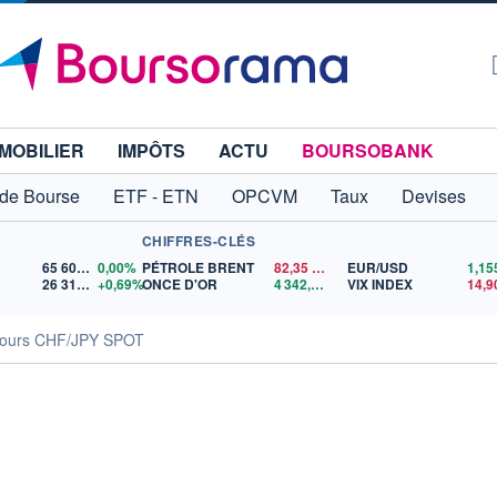
MOBILIER
IMPÔTS
ACTU
BOURSOBANK
 de Bourse
ETF - ETN
OPCVM
Taux
Devises
CHIFFRES-CLÉS
65 606,71
0,00%
PÉTROLE BRENT
82,35
$US
EUR/USD
26 319,45
+0,69%
ONCE D'OR
4 342,26
$US
VIX INDEX
14,9
ours CHF/JPY SPOT