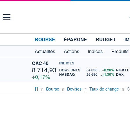
Menu
BOURSE
ÉPARGNE
BUDGET
IM
Actualités
Actions
Indices
Produits
CAC 40
INDICES
8 714,93
DOW JONES
54 036,93
+0,28%
NIKKEI
NASDAQ
26 690,62
+1,30%
DAX
+0,17%
Bourse
Devises
Taux de change
C