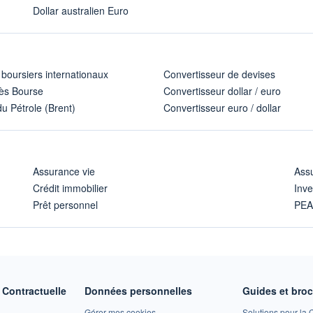
Dollar australien Euro
 boursiers internationaux
Convertisseur de devises
ès Bourse
Convertisseur dollar / euro
u Pétrole (Brent)
Convertisseur euro / dollar
Assurance vie
Assu
Crédit immobilier
Inve
Prêt personnel
PE
Contractuelle
Données personnelles
Guides et bro
Gérer mes cookies
Solutions pour la C