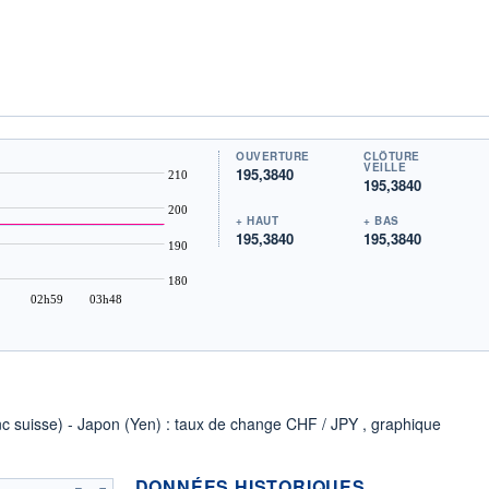
OUVERTURE
CLÔTURE
VEILLE
195,3840
210
195,3840
200
+ HAUT
+ BAS
195,3840
195,3840
190
180
02h59
03h48
nc suisse) - Japon (Yen) : taux de change CHF / JPY , graphique
DONNÉES HISTORIQUES