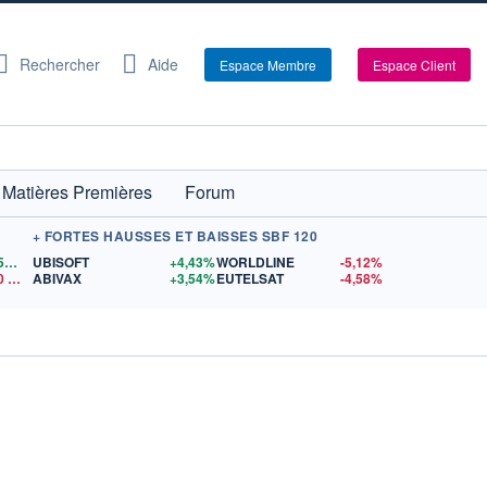
Rechercher
Aide
Espace Membre
Espace Client
Matières Premières
Forum
+ FORTES HAUSSES ET BAISSES SBF 120
1,1559
$US
UBISOFT
+4,43%
WORLDLINE
-5,12%
0
$US
ABIVAX
+3,54%
EUTELSAT
-4,58%