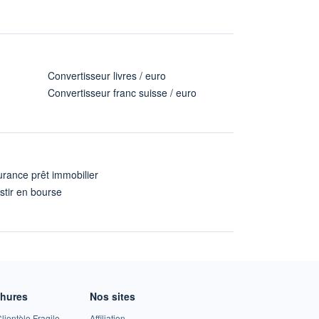
Convertisseur livres / euro
Convertisseur franc suisse / euro
rance prêt immobilier
stir en bourse
A
chures
Nos sites
lientèle Fragile
Affiliation