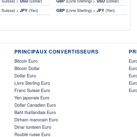
 Suisse) >
USD
(Dollar)
GBP
(Livre Sterling) >
USD
(Dollar)
 Suisse) >
JPY
(Yen)
GBP
(Livre Sterling) >
JPY
(Yen)
PRINCIPAUX CONVERTISSEURS
PR
Bitcoin Euro
Euro
Bitcoin Dollar
Euro
Dollar Euro
Eur
Livre Sterling Euro
Eur
Franc Suisse Euro
Eur
Yen japonais Euro
Dollar Canadien Euro
Baht thaïlandais Euro
Dirham marocain Euro
Dinar tunisien Euro
Rouble russe Euro