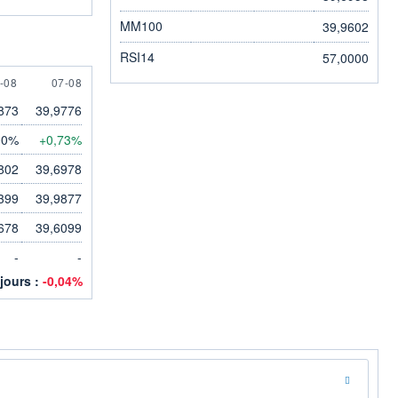
MM100
39,9602
RSI14
57,0000
AUGUST
7 AUGUST
-08
07-08
873
39,9776
00%
+0,73%
802
39,6978
399
39,9877
678
39,6099
-
-
 jours :
-0,04%