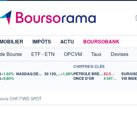
MOBILIER
IMPÔTS
ACTU
BOURSOBANK
 de Bourse
ETF - ETN
OPCVM
Taux
Devises
CHIFFRES-CLÉS
5
+1,02%
NASDAQ DEC26
30 120,25
+1,08%
PÉTROLE BRENT
82,57
$US
EUR/US
5
+0,60%
ONCE D'OR
4 347,86
$US
VIX IND
ours CHF/TWD SPOT