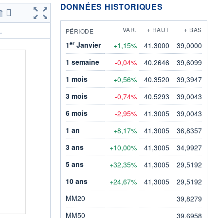
DONNÉES HISTORIQUES
VAR.
+ HAUT
+ BAS
PÉRIODE
.
er
1
Janvier
+1,15%
41,3000
39,0000
1 semaine
-0,04%
40,2646
39,6099
1 mois
+0,56%
40,3520
39,3947
3 mois
-0,74%
40,5293
39,0043
6 mois
-2,95%
41,3005
39,0043
1 an
+8,17%
41,3005
36,8357
3 ans
+10,00%
41,3005
34,9927
5 ans
+32,35%
41,3005
29,5192
10 ans
+24,67%
41,3005
29,5192
MM20
39,8279
MM50
39,6958