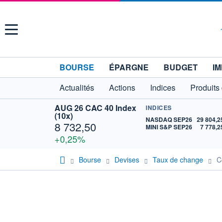
Menu
BOURSE
ÉPARGNE
BUDGET
IM
Actualités
Actions
Indices
Produits
AUG 26 CAC 40 Index
INDICES
(10x)
NASDAQ SEP26
29 804,2
8 732,50
MINI S&P SEP26
7 778,2
+0,25%
Bourse
Devises
Taux de change
C