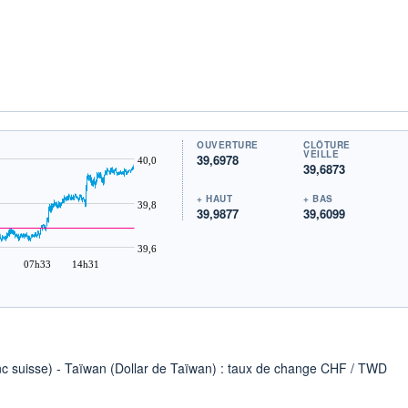
OUVERTURE
CLÔTURE
VEILLE
39,6978
40,0
39,6873
+ HAUT
+ BAS
39,8
39,9877
39,6099
39,6
07h33
14h31
anc suisse) - Taïwan (Dollar de Taïwan) : taux de change CHF / TWD