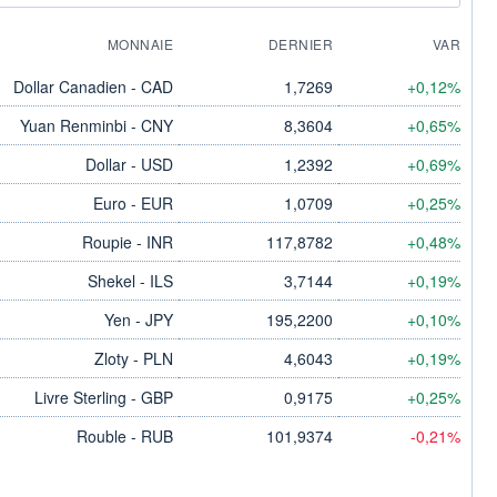
MONNAIE
DERNIER
VAR
Dollar Canadien - CAD
1,7269
+0,12%
Yuan Renminbi - CNY
8,3604
+0,65%
Dollar - USD
1,2392
+0,69%
Euro - EUR
1,0709
+0,25%
Roupie - INR
117,8782
+0,48%
Shekel - ILS
3,7144
+0,19%
Yen - JPY
195,2200
+0,10%
Zloty - PLN
4,6043
+0,19%
Livre Sterling - GBP
0,9175
+0,25%
Rouble - RUB
101,9374
-0,21%