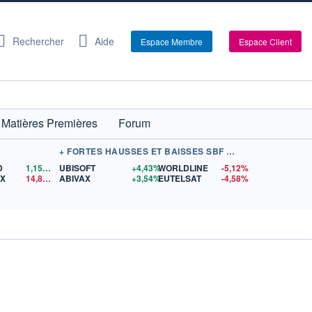
Rechercher
Aide
Espace Membre
Espace Client
Matières Premières
Forum
+ FORTES HAUSSES ET BAISSES SBF 120
D
1,1570
$US
UBISOFT
+4,43%
WORLDLINE
-5,12%
EX
14,83
$US
ABIVAX
+3,54%
EUTELSAT
-4,58%