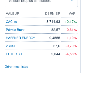
Valeurs les plus consultées
VALEUR
DERNIER
VAR.
8 714,93
+0,17%
CAC 40
82,57
-0,61%
Pétrole Brent
0,4555
-1,19%
HAFFNER ENERGY
27,6
-0,79%
2CRSI
2,044
-4,58%
EUTELSAT
Gérer mes listes