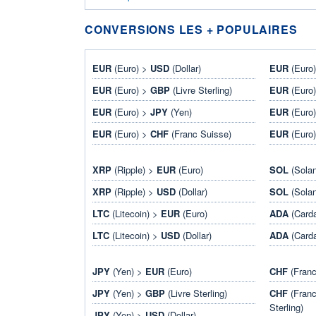
CONVERSIONS LES + POPULAIRES
EUR
(Euro) >
USD
(Dollar)
EUR
(Euro
EUR
(Euro) >
GBP
(Livre Sterling)
EUR
(Euro
EUR
(Euro) >
JPY
(Yen)
EUR
(Euro
EUR
(Euro) >
CHF
(Franc Suisse)
EUR
(Euro
XRP
(Ripple) >
EUR
(Euro)
SOL
(Sola
XRP
(Ripple) >
USD
(Dollar)
SOL
(Sola
LTC
(Litecoin) >
EUR
(Euro)
ADA
(Card
LTC
(Litecoin) >
USD
(Dollar)
ADA
(Card
JPY
(Yen) >
EUR
(Euro)
CHF
(Franc
JPY
(Yen) >
GBP
(Livre Sterling)
CHF
(Franc
Sterling)
JPY
(Yen) >
USD
(Dollar)