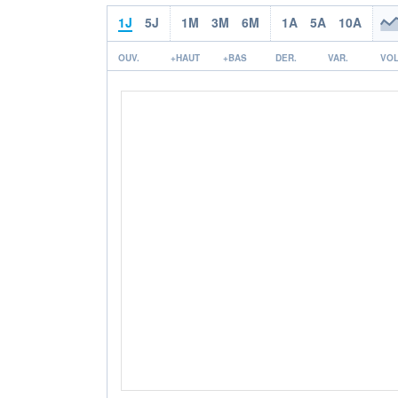
1J
5J
1M
3M
6M
1A
5A
10A
OUV.
+HAUT
+BAS
DER.
VAR.
VOL