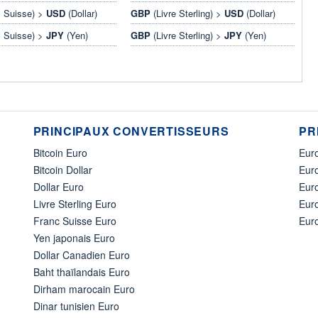
 Suisse) >
USD
(Dollar)
GBP
(Livre Sterling) >
USD
(Dollar)
 Suisse) >
JPY
(Yen)
GBP
(Livre Sterling) >
JPY
(Yen)
PRINCIPAUX CONVERTISSEURS
PR
Bitcoin Euro
Euro
Bitcoin Dollar
Euro
Dollar Euro
Eur
Livre Sterling Euro
Eur
Franc Suisse Euro
Eur
Yen japonais Euro
Dollar Canadien Euro
Baht thaïlandais Euro
Dirham marocain Euro
Dinar tunisien Euro