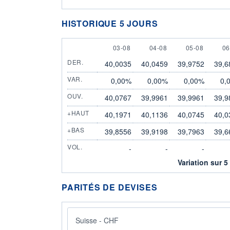
HISTORIQUE 5 JOURS
3 AUGUST
4 AUGUST
5 AUGUST
6 
03-08
04-08
05-08
06
DER.
40,0035
40,0459
39,9752
39,6
VAR.
0,00%
0,00%
0,00%
0,
OUV.
40,0767
39,9961
39,9961
39,9
+HAUT
40,1971
40,1136
40,0745
40,0
+BAS
39,8556
39,9198
39,7963
39,6
VOL.
-
-
-
Variation sur 5
PARITÉS DE DEVISES
Suisse - CHF