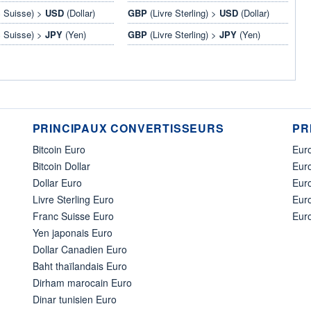
 Suisse) >
USD
(Dollar)
GBP
(Livre Sterling) >
USD
(Dollar)
 Suisse) >
JPY
(Yen)
GBP
(Livre Sterling) >
JPY
(Yen)
PRINCIPAUX CONVERTISSEURS
PR
Bitcoin Euro
Euro
Bitcoin Dollar
Euro
Dollar Euro
Eur
Livre Sterling Euro
Eur
Franc Suisse Euro
Eur
Yen japonais Euro
Dollar Canadien Euro
Baht thaïlandais Euro
Dirham marocain Euro
Dinar tunisien Euro