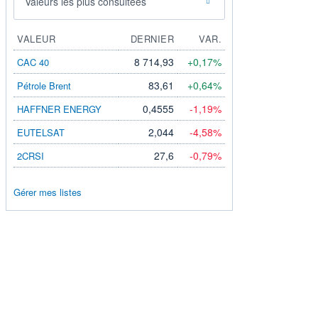
Valeurs les plus consultées
VALEUR
DERNIER
VAR.
8 714,93
+0,17%
CAC 40
83,61
+0,64%
Pétrole Brent
0,4555
-1,19%
HAFFNER ENERGY
2,044
-4,58%
EUTELSAT
27,6
-0,79%
2CRSI
Gérer mes listes