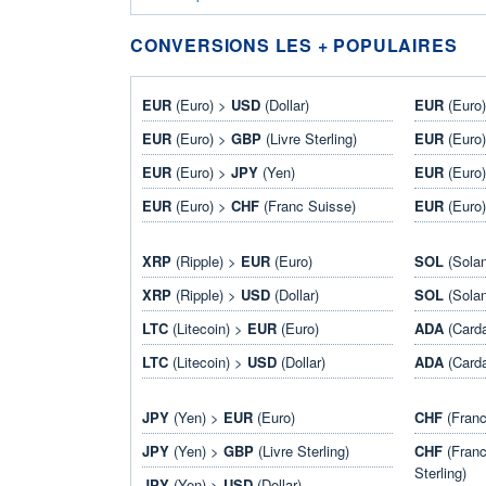
CONVERSIONS LES + POPULAIRES
EUR
(Euro) >
USD
(Dollar)
EUR
(Euro
EUR
(Euro) >
GBP
(Livre Sterling)
EUR
(Euro
EUR
(Euro) >
JPY
(Yen)
EUR
(Euro
EUR
(Euro) >
CHF
(Franc Suisse)
EUR
(Euro
XRP
(Ripple) >
EUR
(Euro)
SOL
(Sola
XRP
(Ripple) >
USD
(Dollar)
SOL
(Sola
LTC
(Litecoin) >
EUR
(Euro)
ADA
(Card
LTC
(Litecoin) >
USD
(Dollar)
ADA
(Card
JPY
(Yen) >
EUR
(Euro)
CHF
(Franc
JPY
(Yen) >
GBP
(Livre Sterling)
CHF
(Franc
Sterling)
JPY
(Yen) >
USD
(Dollar)