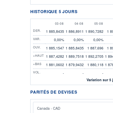
HISTORIQUE 5 JOURS
3 AUGUST
4 AUGUST
5 AUGUST
03-08
04-08
05-08
DER.
1 885,8435
1 886,8911
1 890,7282
1 8
VAR.
0,00%
0,00%
0,00%
OUV.
1 885,1547
1 885,8435
1 887,696
1 8
+HAUT
1 887,4282
1 889,7518
1 892,2705
1 89
+BAS
1 881,0602
1 879,9432
1 880,118
1 87
VOL.
-
-
-
Variation sur 5 
PARITÉS DE DEVISES
Canada - CAD