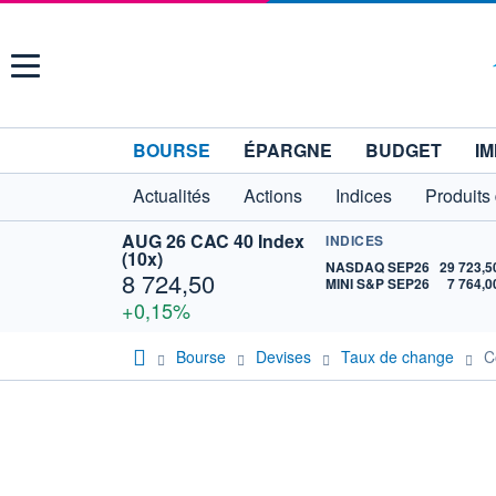
Menu
BOURSE
ÉPARGNE
BUDGET
IM
Actualités
Actions
Indices
Produits
AUG 26 CAC 40 Index
INDICES
(10x)
NASDAQ SEP26
29 723,5
8 724,50
MINI S&P SEP26
7 764,0
+0,15%
Bourse
Devises
Taux de change
C