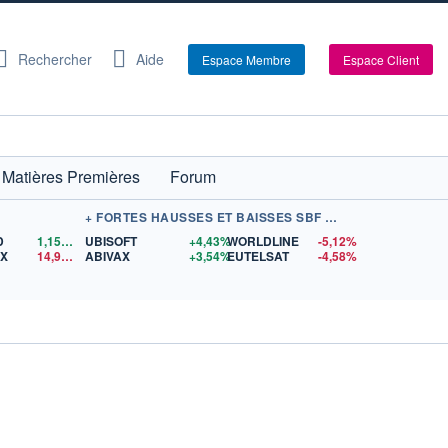
Rechercher
Aide
Espace Membre
Espace Client
Matières Premières
Forum
+ FORTES HAUSSES ET BAISSES SBF 120
D
1,1562
$US
UBISOFT
+4,43%
WORLDLINE
-5,12%
EX
14,90
$US
ABIVAX
+3,54%
EUTELSAT
-4,58%