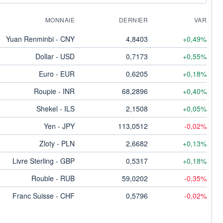
MONNAIE
DERNIER
VAR
Yuan Renminbi - CNY
4,8403
+0,49%
Dollar - USD
0,7173
+0,55%
Euro - EUR
0,6205
+0,18%
Roupie - INR
68,2896
+0,40%
Shekel - ILS
2,1508
+0,05%
Yen - JPY
113,0512
-0,02%
Zloty - PLN
2,6682
+0,13%
Livre Sterling - GBP
0,5317
+0,18%
Rouble - RUB
59,0202
-0,35%
Franc Suisse - CHF
0,5796
-0,02%