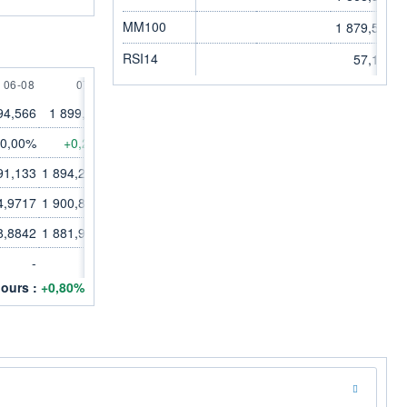
MM100
1 879,5595
RSI14
57,1200
6 AUGUST
7 AUGUST
06-08
07-08
94,566
1 899,315
0,00%
+0,25%
91,133
1 894,2957
4,9717
1 900,8078
8,8842
1 881,9819
-
-
jours :
+0,80%