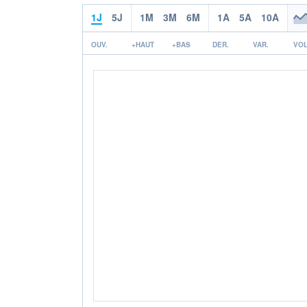
1J
5J
1M
3M
6M
1A
5A
10A
OUV.
+HAUT
+BAS
DER.
VAR.
VOL