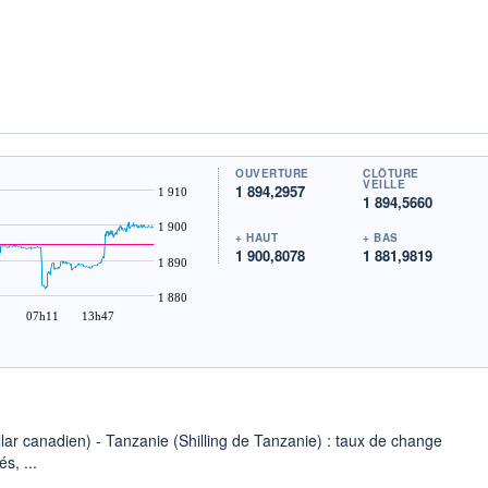
OUVERTURE
CLÔTURE
VEILLE
1 894,2957
1 910
1 894,5660
1 900
+ HAUT
+ BAS
1 900,8078
1 881,9819
1 890
1 880
07h11
13h47
lar canadien) - Tanzanie (Shilling de Tanzanie) : taux de change
s, ...