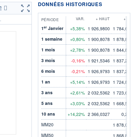
DONNÉES HISTORIQUES
VAR.
+ HAUT
+ BAS
PÉRIODE
.
er
1
Janvier
+5,38%
1 926,9800
1 784,6100
1 semaine
+0,80%
1 900,8078
1 878,8842
1 mois
+2,78%
1 900,8078
1 844,8537
3 mois
-0,16%
1 921,5346
1 837,2034
6 mois
-0,21%
1 926,9793
1 837,2034
1 an
+5,14%
1 926,9793
1 724,8356
3 ans
+2,61%
2 032,5362
1 723,6164
5 ans
+3,03%
2 032,5362
1 668,5157
10 ans
+14,22%
2 366,0327
0,2154
MM20
1 878,0302
MM50
1 868,8909