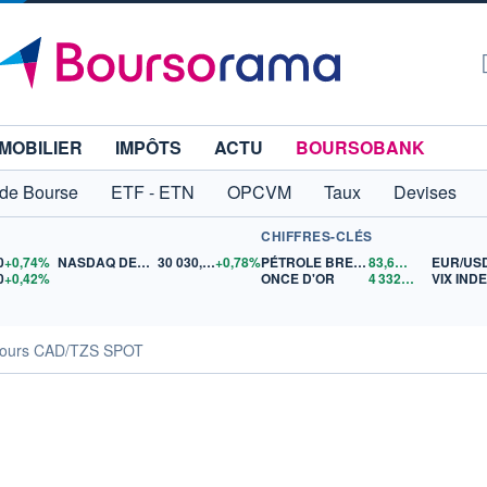
MOBILIER
IMPÔTS
ACTU
BOURSOBANK
 de Bourse
ETF - ETN
OPCVM
Taux
Devises
CHIFFRES-CLÉS
0
+0,74%
NASDAQ DEC26
30 030,50
+0,78%
PÉTROLE BRENT
83,61
$US
EUR/US
0
+0,42%
ONCE D'OR
4 332,50
$US
VIX IND
ours CAD/TZS SPOT