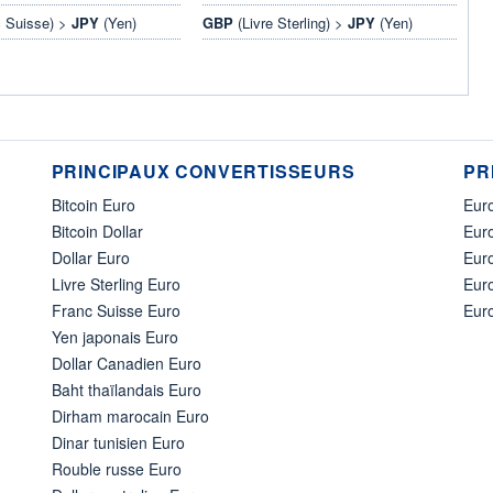
 Suisse) >
JPY
(Yen)
GBP
(Livre Sterling) >
JPY
(Yen)
PRINCIPAUX CONVERTISSEURS
PR
Bitcoin Euro
Euro
Bitcoin Dollar
Euro
Dollar Euro
Eur
Livre Sterling Euro
Eur
Franc Suisse Euro
Eur
Yen japonais Euro
Dollar Canadien Euro
Baht thaïlandais Euro
Dirham marocain Euro
Dinar tunisien Euro
Rouble russe Euro