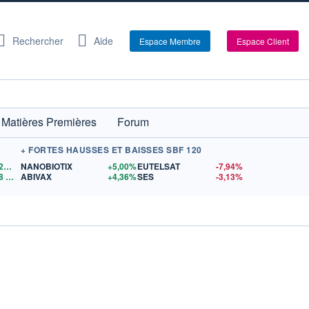
Rechercher
Aide
Espace Membre
Espace Client
Matières Premières
Forum
+ FORTES HAUSSES ET BAISSES SBF 120
1,1525
$US
NANOBIOTIX
+5,00%
EUTELSAT
-7,94%
8
$US
ABIVAX
+4,36%
SES
-3,13%