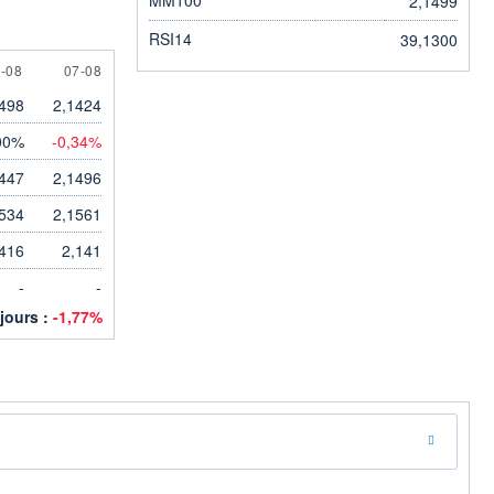
2,1499
RSI14
39,1300
 AUGUST
7 AUGUST
-08
07-08
498
2,1424
00%
-0,34%
447
2,1496
534
2,1561
416
2,141
-
-
 jours :
-1,77%