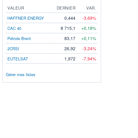
VALEUR
DERNIER
VAR.
0,444
-3,69%
HAFFNER ENERGY
8 715,1
+0,18%
CAC 40
83,17
+0,11%
Pétrole Brent
26,92
-3,24%
2CRSI
1,972
-7,94%
EUTELSAT
Gérer mes listes