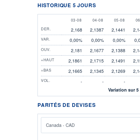
HISTORIQUE 5 JOURS
3 AUGUST
4 AUGUST
5 AUGUST
6
03-08
04-08
05-08
06
DER.
2,168
2,1387
2,1441
2,1
VAR.
0,00%
0,00%
0,00%
0,
OUV.
2,181
2,1677
2,1388
2,1
+HAUT
2,1861
2,1715
2,1491
2,1
+BAS
2,1665
2,1345
2,1269
2,1
VOL.
-
-
-
Variation sur 5
PARITÉS DE DEVISES
Canada - CAD