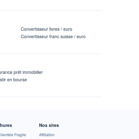
Convertisseur livres / euro
Convertisseur franc suisse / euro
rance prêt immobilier
stir en bourse
A
chures
Nos sites
lientèle Fragile
Affiliation