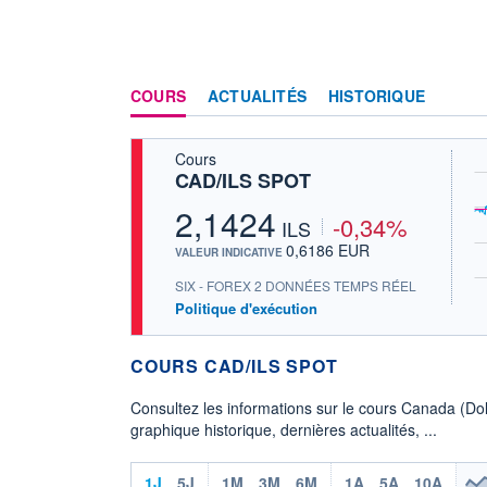
COURS
ACTUALITÉS
HISTORIQUE
Cours
CAD/ILS SPOT
2,1424
-0,34%
ILS
0,6186 EUR
VALEUR INDICATIVE
SIX - FOREX 2 DONNÉES TEMPS RÉEL
Politique d'exécution
COURS CAD/ILS SPOT
Consultez les informations sur le cours Canada (Dol
graphique historique, dernières actualités, ...
1J
5J
1M
3M
6M
1A
5A
10A