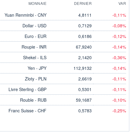
MONNAIE
DERNIER
VAR
Yuan Renminbi - CNY
4,8111
-0,11%
Dollar - USD
0,7129
-0,08%
Euro - EUR
0,6186
-0,12%
Roupie - INR
67,9240
-0,14%
Shekel - ILS
2,1420
-0,36%
Yen - JPY
112,9132
-0,14%
Zloty - PLN
2,6619
-0,11%
Livre Sterling - GBP
0,5301
-0,11%
Rouble - RUB
59,1687
-0,10%
Franc Suisse - CHF
0,5783
-0,25%