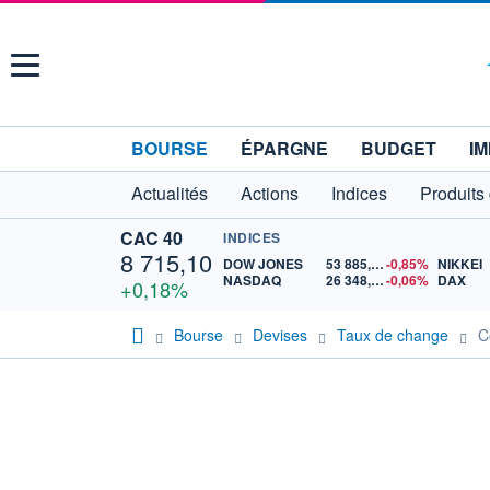
Menu
BOURSE
ÉPARGNE
BUDGET
IM
Actualités
Actions
Indices
Produits
CAC 40
INDICES
8 715,10
DOW JONES
53 885,10
-0,85%
NIKKEI
NASDAQ
26 348,35
-0,06%
DAX
+0,18%
Bourse
Devises
Taux de change
C