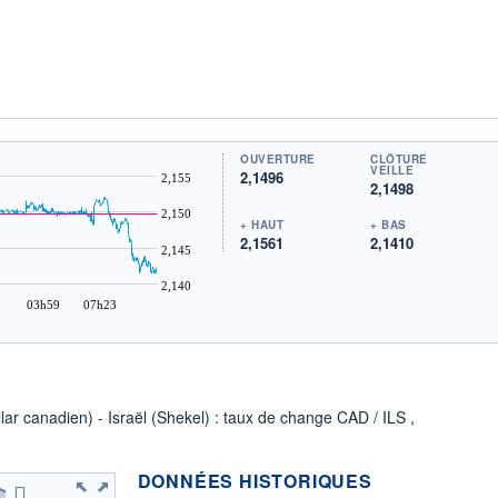
OUVERTURE
CLÔTURE
VEILLE
2,1496
2,155
2,1498
2,150
+ HAUT
+ BAS
2,1561
2,1410
2,145
2,140
03h59
07h23
lar canadien) - Israël (Shekel) : taux de change CAD / ILS ,
DONNÉES HISTORIQUES