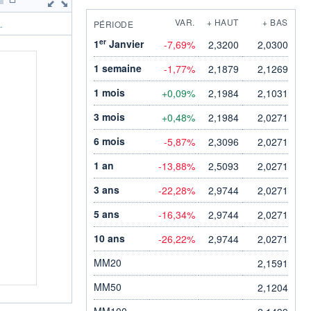
VAR.
+ HAUT
+ BAS
PÉRIODE
.
er
1
Janvier
-7,69%
2,3200
2,0300
1 semaine
-1,77%
2,1879
2,1269
1 mois
+0,09%
2,1984
2,1031
3 mois
+0,48%
2,1984
2,0271
6 mois
-5,87%
2,3096
2,0271
1 an
-13,88%
2,5093
2,0271
3 ans
-22,28%
2,9744
2,0271
5 ans
-16,34%
2,9744
2,0271
10 ans
-26,22%
2,9744
2,0271
MM20
2,1591
MM50
2,1204
MM100