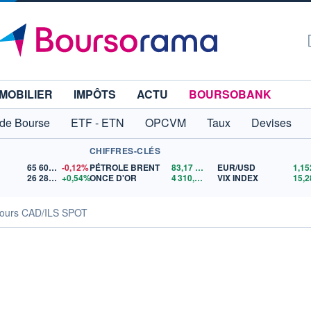
MOBILIER
IMPÔTS
ACTU
BOURSOBANK
 de Bourse
ETF - ETN
OPCVM
Taux
Devises
CHIFFRES-CLÉS
65 606,71
-0,12%
PÉTROLE BRENT
83,17
$US
EUR/USD
26 280,91
+0,54%
ONCE D'OR
4 310,75
$US
VIX INDEX
15,2
ours CAD/ILS SPOT