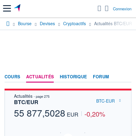
Menu
Connexion
Bourse
Devises
Cryptoactifs
Actualités BTC/EUR
COURS
ACTUALITÉS
HISTORIQUE
FORUM
Actualités
- page 275
BTC-EUR
BTC/EUR
55 877,5028
-0,20%
EUR
CRYPTOCOMPARE DONNÉES TEMPS RÉEL