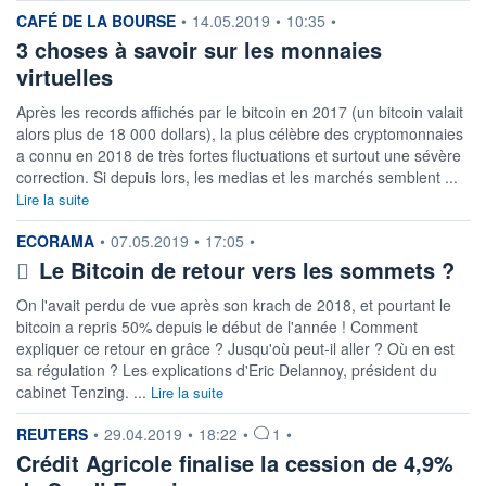
information fournie par
CAFÉ DE LA BOURSE
•
14.05.2019
•
10:35
•
3 choses à savoir sur les monnaies
virtuelles
Après les records affichés par le bitcoin en 2017 (un bitcoin valait
alors plus de 18 000 dollars), la plus célèbre des cryptomonnaies
a connu en 2018 de très fortes fluctuations et surtout une sévère
correction. Si depuis lors, les medias et les marchés semblent ...
Lire la suite
information fournie par
ECORAMA
•
07.05.2019
•
17:05
•
Le Bitcoin de retour vers les sommets ?
On l'avait perdu de vue après son krach de 2018, et pourtant le
bitcoin a repris 50% depuis le début de l'année ! Comment
expliquer ce retour en grâce ? Jusqu'où peut-il aller ? Où en est
sa régulation ? Les explications d'Eric Delannoy, président du
cabinet Tenzing. ...
Lire la suite
information fournie par
REUTERS
•
29.04.2019
•
18:22
•
1
•
Crédit Agricole finalise la cession de 4,9%