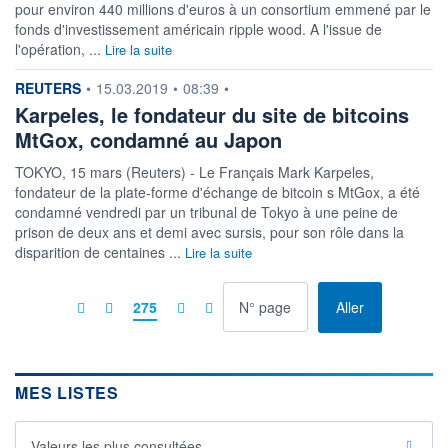
pour environ 440 millions d'euros à un consortium emmené par le
fonds d'investissement américain ripple wood. A l'issue de
l'opération, ...
Lire la suite
information fournie par
REUTERS
•
15.03.2019
•
08:39
•
Karpeles, le fondateur du site de bitcoins
MtGox, condamné au Japon
TOKYO, 15 mars (Reuters) - Le Français Mark Karpeles,
fondateur de la plate-forme d'échange de bitcoin s MtGox, a été
condamné vendredi par un tribunal de Tokyo à une peine de
prison de deux ans et demi avec sursis, pour son rôle dans la
disparition de centaines ...
Lire la suite
à la page
275
Aller
MES LISTES
Valeurs les plus consultées