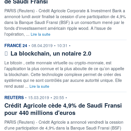
de Saudi Fransi
PARIS (Reuters) - Crédit Agricole Corporate & Investment Bank a
annoncé lundi avoir finalisé la cession d’une participation de 4,9%
dans la Banque Saudi Fransi (BSF) à un consortium mené par le
fonds d'investissement américain ripple wood. A l'issue de
l'opération, ...
Lire la suite
information fournie par
FRANCE 24
•
08.04.2019
•
10:31
•
La blockchain, un notaire 2.0
Le bitcoin , cette monnaie virtuelle ou crypto-monnaie, est
l’application la plus connue et la plus aboutie de ce qu’on appelle
la blockchain. Cette technologie complexe permet de créer des
systèmes qui ne sont contrôlés par aucune autorité unique. Elle
rend aussi ...
Lire la suite
information fournie par
REUTERS
•
15.03.2019
•
20:55
•
Crédit Agricole cède 4,9% de Saudi Fransi
pour 440 millions d'euros
PARIS (Reuters) - Crédit Agricole a annoncé vendredi la cession
d'une participation de 4,9% dans la Banque Saudi Fransi (BSF)