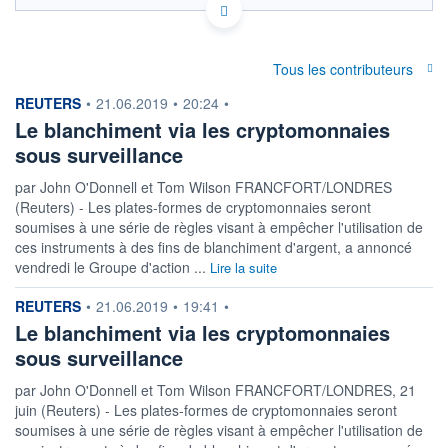
Politique d'exécution
56 500
Tous les contributeurs
information fournie par
REUTERS
•
21.06.2019
•
20:24
•
56 000
Le blanchiment via les cryptomonnaies
sous surveillance
55 500
06h59
13h52
20h45
par John O'Donnell et Tom Wilson FRANCFORT/LONDRES
(Reuters) - Les plates-formes de cryptomonnaies seront
OUVERTURE
CLÔTURE VEILLE
54 509,2601
55 989,2343
soumises à une série de règles visant à empêcher l'utilisation de
ces instruments à des fins de blanchiment d'argent, a annoncé
+ HAUT
+ BAS
vendredi le Groupe d'action ...
Lire la suite
56 291,3400
55 567,0254
information fournie par
REUTERS
•
21.06.2019
•
19:41
•
+ PORTEFEUILLE
+ LISTE
Le blanchiment via les cryptomonnaies
sous surveillance
par John O'Donnell et Tom Wilson FRANCFORT/LONDRES, 21
juin (Reuters) - Les plates-formes de cryptomonnaies seront
soumises à une série de règles visant à empêcher l'utilisation de