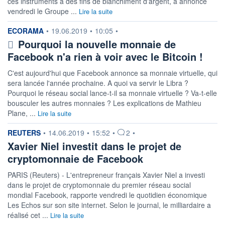
ces instruments à des fins de blanchiment d'argent, a annoncé
vendredi le Groupe ...
Lire la suite
information fournie par
ECORAMA
•
19.06.2019
•
10:05
•
Pourquoi la nouvelle monnaie de
Facebook n'a rien à voir avec le Bitcoin !
C'est aujourd'hui que Facebook annonce sa monnaie virtuelle, qui
sera lancée l'année prochaine. A quoi va servir le Libra ?
Pourquoi le réseau social lance-t-il sa monnaie virtuelle ? Va-t-elle
bousculer les autres monnaies ? Les explications de Mathieu
Plane, ...
Lire la suite
information fournie par
REUTERS
•
14.06.2019
•
15:52
•
2
•
Xavier Niel investit dans le projet de
cryptomonnaie de Facebook
PARIS (Reuters) - L'entrepreneur français Xavier Niel a investi
dans le projet de cryptomonnaie du premier réseau social
mondial Facebook, rapporte vendredi le quotidien économique
Les Echos sur son site internet. Selon le journal, le milliardaire a
réalisé cet ...
Lire la suite