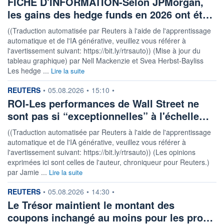
FICHE D'INFORMATION-Selon JPMorgan,
les gains des hedge funds en 2026 ont ét…
((Traduction automatisée par Reuters à l'aide de l'apprentissage
automatique et de l'IA générative, veuillez vous référer à
l'avertissement suivant: https://bit.ly/rtrsauto)) (Mise à jour du
tableau graphique) par Nell Mackenzie et Svea Herbst-Bayliss
Les hedge ...
Lire la suite
information fournie par
REUTERS
•
05.08.2026
•
15:10
•
ROI-Les performances de Wall Street ne
sont pas si “exceptionnelles” à l'échelle…
((Traduction automatisée par Reuters à l'aide de l'apprentissage
automatique et de l'IA générative, veuillez vous référer à
l'avertissement suivant: https://bit.ly/rtrsauto)) (Les opinions
exprimées ici sont celles de l'auteur, chroniqueur pour Reuters.)
par Jamie ...
Lire la suite
information fournie par
REUTERS
•
05.08.2026
•
14:30
•
Le Trésor maintient le montant des
coupons inchangé au moins pour les pro…