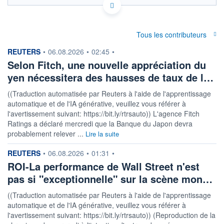
Politique d'exécution
3,652
Tous les contributeurs
3,650
information fournie par
REUTERS
•
06.08.2026
•
02:45
•
3,648
Selon Fitch, une nouvelle appréciation du
3,646
yen nécessitera des hausses de taux de l…
3,644
03h01
05h01
((Traduction automatisée par Reuters à l'aide de l'apprentissage
automatique et de l'IA générative, veuillez vous référer à
OUVERTURE
CLÔTURE VEILLE
3,6458
3,6458
l'avertissement suivant: https://bit.ly/rtrsauto)) L'agence Fitch
Ratings a déclaré mercredi que la Banque du Japon devra
+ HAUT
+ BAS
probablement relever ...
Lire la suite
3,6507
3,6450
information fournie par
REUTERS
COTATION SPÉCIFIQUE
•
06.08.2026
•
01:31
•
QAR/USD
ROI-La performance de Wall Street n'est
0,2742
-0,04%
pas si "exceptionnelle" sur la scène mon…
((Traduction automatisée par Reuters à l'aide de l'apprentissage
+ PORTEFEUILLE
+ LISTE
automatique et de l'IA générative, veuillez vous référer à
l'avertissement suivant: https://bit.ly/rtrsauto)) (Reproduction de la