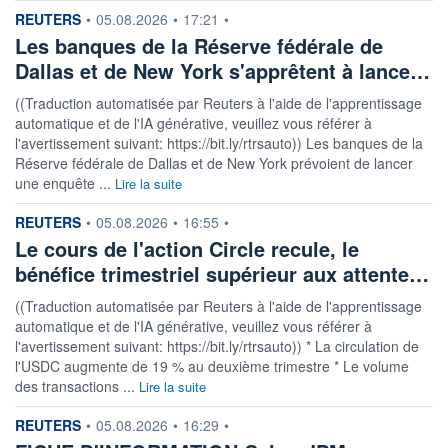
information fournie par
REUTERS
•
05.08.2026
•
17:21
•
Les banques de la Réserve fédérale de
Dallas et de New York s'apprêtent à lance…
((Traduction automatisée par Reuters à l'aide de l'apprentissage
automatique et de l'IA générative, veuillez vous référer à
l'avertissement suivant: https://bit.ly/rtrsauto)) Les banques de la
Réserve fédérale de Dallas et de New York prévoient de lancer
une enquête ...
Lire la suite
information fournie par
REUTERS
•
05.08.2026
•
16:55
•
Le cours de l'action Circle recule, le
bénéfice trimestriel supérieur aux attente…
((Traduction automatisée par Reuters à l'aide de l'apprentissage
automatique et de l'IA générative, veuillez vous référer à
l'avertissement suivant: https://bit.ly/rtrsauto)) * La circulation de
l'USDC augmente de 19 % au deuxième trimestre * Le volume
des transactions ...
Lire la suite
information fournie par
REUTERS
•
05.08.2026
•
16:29
•