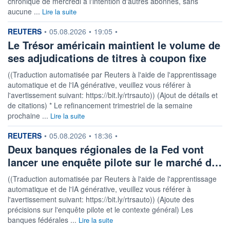
chronique de mercredi à l'intention d'autres abonnés, sans
aucune ...
Lire la suite
information fournie par
REUTERS
•
05.08.2026
•
19:05
•
Le Trésor américain maintient le volume de
ses adjudications de titres à coupon fixe
((Traduction automatisée par Reuters à l'aide de l'apprentissage
automatique et de l'IA générative, veuillez vous référer à
l'avertissement suivant: https://bit.ly/rtrsauto)) (Ajout de détails et
de citations) * Le refinancement trimestriel de la semaine
prochaine ...
Lire la suite
information fournie par
REUTERS
•
05.08.2026
•
18:36
•
Deux banques régionales de la Fed vont
lancer une enquête pilote sur le marché d…
((Traduction automatisée par Reuters à l'aide de l'apprentissage
automatique et de l'IA générative, veuillez vous référer à
l'avertissement suivant: https://bit.ly/rtrsauto)) (Ajoute des
précisions sur l'enquête pilote et le contexte général) Les
banques fédérales ...
Lire la suite