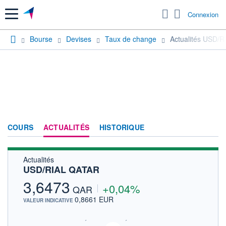
Menu
Connexion
Bourse
Devises
Taux de change
Actualités USD/
COURS
ACTUALITÉS
HISTORIQUE
Actualités
USD/RIAL QATAR
3,6473
+0,04%
QAR
0,8661 EUR
VALEUR INDICATIVE
SIX - FOREX 1 DONNÉES TEMPS RÉEL