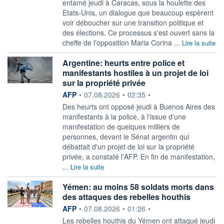
entamé jeudi à Caracas, sous la houlette des
Etats-Unis, un dialogue que beaucoup espèrent
voir déboucher sur une transition politique et
des élections. Ce processus s'est ouvert sans la
cheffe de l'opposition Maria Corina ...
Lire la suite
Argentine: heurts entre police et
manifestants hostiles à un projet de loi
sur la propriété privée
information fournie par
AFP
•
07.08.2026
•
02:35
•
Des heurts ont opposé jeudi à Buenos Aires des
manifestants à la police, à l'issue d'une
manifestation de quelques milliers de
personnes, devant le Sénat argentin qui
débattait d'un projet de loi sur la propriété
privée, a constaté l'AFP. En fin de manifestation,
...
Lire la suite
Yémen: au moins 58 soldats morts dans
des attaques des rebelles houthis
information fournie par
AFP
•
07.08.2026
•
01:26
•
Les rebelles houthis du Yémen ont attaqué jeudi