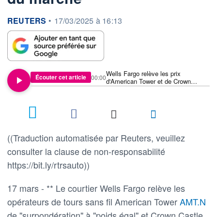
information fournie par
REUTERS
•
17/03/2025 à 16:13
Wells Fargo relève les prix
Écouter cet article
00:00
d'American Tower et de Crown
Castle en raison de l'amélioration
des conditions du marché
((Traduction automatisée par Reuters, veuillez
consulter la clause de non-responsabilité
https://bit.ly/rtrsauto))
17 mars - ** Le courtier Wells Fargo relève les
opérateurs de tours sans fil American Tower
AMT.N
de "surpondération" à "poids égal" et Crown Castle