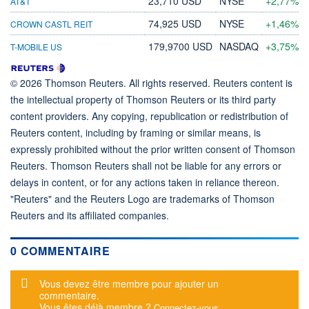
23,710 USD
NYSE
+2,77%
AT&T
74,925 USD
NYSE
+1,46%
CROWN CASTL REIT
179,9700 USD
NASDAQ
+3,75%
T-MOBILE US
© 2026 Thomson Reuters. All rights reserved. Reuters content is
the intellectual property of Thomson Reuters or its third party
content providers. Any copying, republication or redistribution of
Reuters content, including by framing or similar means, is
expressly prohibited without the prior written consent of Thomson
Reuters. Thomson Reuters shall not be liable for any errors or
delays in content, or for any actions taken in reliance thereon.
"Reuters" and the Reuters Logo are trademarks of Thomson
Reuters and its affiliated companies.
0 COMMENTAIRE
Message d'alerte
Vous devez être membre pour ajouter un
commentaire.
Vous êtes déjà membre ?
Connectez-vous