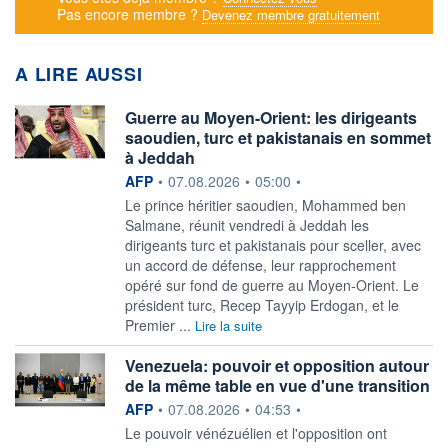
Pas encore membre ?
Devenez membre gratuitement
A LIRE AUSSI
Guerre au Moyen-Orient: les dirigeants
saoudien, turc et pakistanais en sommet
à Jeddah
information fournie par
AFP
•
07.08.2026
•
05:00
•
Le prince héritier saoudien, Mohammed ben
Salmane, réunit vendredi à Jeddah les
dirigeants turc et pakistanais pour sceller, avec
un accord de défense, leur rapprochement
opéré sur fond de guerre au Moyen-Orient. Le
président turc, Recep Tayyip Erdogan, et le
Premier ...
Lire la suite
Venezuela: pouvoir et opposition autour
de la même table en vue d'une transition
information fournie par
AFP
•
07.08.2026
•
04:53
•
Le pouvoir vénézuélien et l'opposition ont