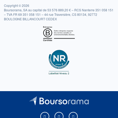
Copyright © 2026
Boursorama, SA au capital de 53 576 889,20 € – RCS Nanterre 351 058 151
– TVA FR 69 351 058 151 – 44 rue Traversière, CS 80134, 92772
BOULOGNE BILLANCOURT CEDEX
Boursorama sur Facebook
Boursorama sur X
Boursorama sur Youtu