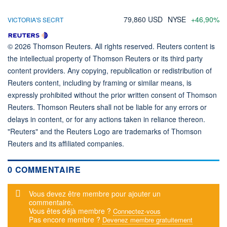
79,860 USD
NYSE
+46,90%
VICTORIA'S SECRT
© 2026 Thomson Reuters. All rights reserved. Reuters content is
the intellectual property of Thomson Reuters or its third party
content providers. Any copying, republication or redistribution of
Reuters content, including by framing or similar means, is
expressly prohibited without the prior written consent of Thomson
Reuters. Thomson Reuters shall not be liable for any errors or
delays in content, or for any actions taken in reliance thereon.
"Reuters" and the Reuters Logo are trademarks of Thomson
Reuters and its affiliated companies.
0 COMMENTAIRE
Message d'alerte
Vous devez être membre pour ajouter un
commentaire.
Vous êtes déjà membre ?
Connectez-vous
Pas encore membre ?
Devenez membre gratuitement