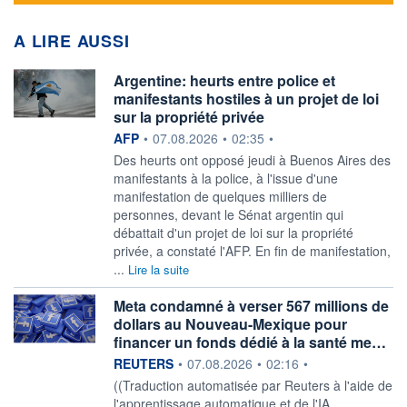
A LIRE AUSSI
Argentine: heurts entre police et
manifestants hostiles à un projet de loi
sur la propriété privée
information fournie par
AFP
•
07.08.2026
•
02:35
•
Des heurts ont opposé jeudi à Buenos Aires des
manifestants à la police, à l'issue d'une
manifestation de quelques milliers de
personnes, devant le Sénat argentin qui
débattait d'un projet de loi sur la propriété
privée, a constaté l'AFP. En fin de manifestation,
...
Lire la suite
Meta condamné à verser 567 millions de
dollars au Nouveau-Mexique pour
financer un fonds dédié à la santé me…
information fournie par
REUTERS
•
07.08.2026
•
02:16
•
((Traduction automatisée par Reuters à l'aide de
l'apprentissage automatique et de l'IA