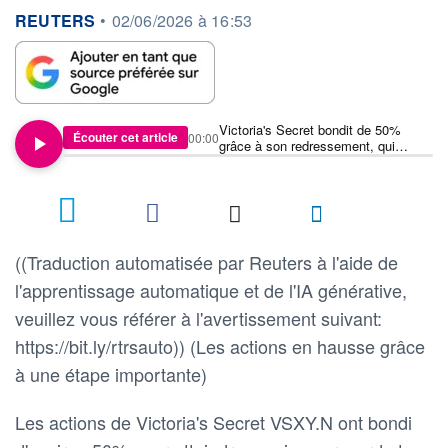
information fournie par
REUTERS
•
02/06/2026 à 16:53
Victoria's Secret bondit de 50%
Écouter cet article
00:00
grâce à son redressement, qui
alimente des prévisions annuelles
optimistes
((Traduction automatisée par Reuters à l'aide de
l'apprentissage automatique et de l'IA générative,
veuillez vous référer à l'avertissement suivant:
https://bit.ly/rtrsauto)) (Les actions en hausse grâce
à une étape importante)
Les actions de Victoria's Secret VSXY.N ont bondi