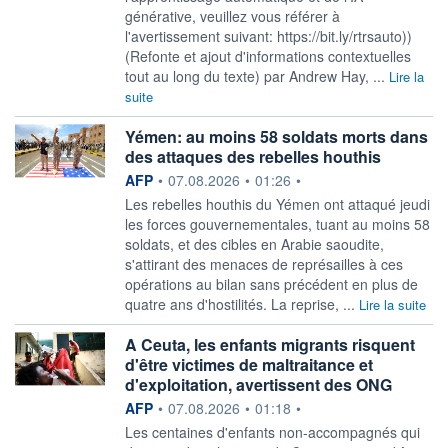
générative, veuillez vous référer à
l'avertissement suivant: https://bit.ly/rtrsauto))
(Refonte et ajout d'informations contextuelles
tout au long du texte) par Andrew Hay, ...
Lire la
suite
Yémen: au moins 58 soldats morts dans
des attaques des rebelles houthis
information fournie par
AFP
•
07.08.2026
•
01:26
•
Les rebelles houthis du Yémen ont attaqué jeudi
les forces gouvernementales, tuant au moins 58
soldats, et des cibles en Arabie saoudite,
s'attirant des menaces de représailles à ces
opérations au bilan sans précédent en plus de
quatre ans d'hostilités. La reprise, ...
Lire la suite
A Ceuta, les enfants migrants risquent
d'être victimes de maltraitance et
d'exploitation, avertissent des ONG
information fournie par
AFP
•
07.08.2026
•
01:18
•
Les centaines d'enfants non-accompagnés qui