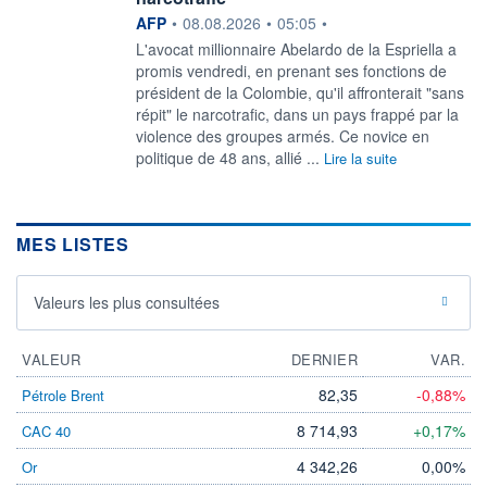
information fournie par
AFP
•
08.08.2026
•
05:05
•
L'avocat millionnaire Abelardo de la Espriella a
promis vendredi, en prenant ses fonctions de
président de la Colombie, qu'il affronterait "sans
répit" le narcotrafic, dans un pays frappé par la
violence des groupes armés. Ce novice en
politique de 48 ans, allié ...
Lire la suite
MES LISTES
Valeurs les plus consultées
VALEUR
DERNIER
VAR.
82,35
-0,88%
Pétrole Brent
8 714,93
+0,17%
CAC 40
4 342,26
0,00%
Or