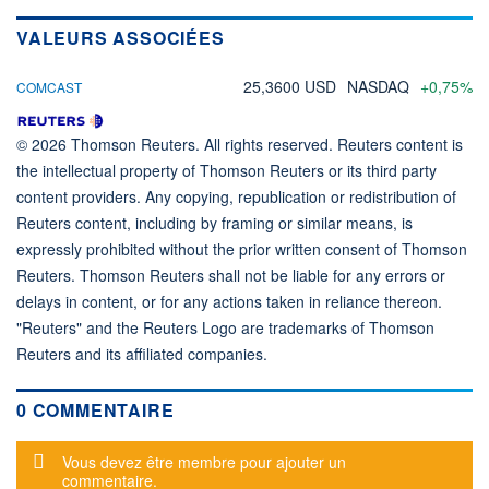
VALEURS ASSOCIÉES
25,3600 USD
NASDAQ
+0,75%
COMCAST
© 2026 Thomson Reuters. All rights reserved. Reuters content is
the intellectual property of Thomson Reuters or its third party
content providers. Any copying, republication or redistribution of
Reuters content, including by framing or similar means, is
expressly prohibited without the prior written consent of Thomson
Reuters. Thomson Reuters shall not be liable for any errors or
delays in content, or for any actions taken in reliance thereon.
"Reuters" and the Reuters Logo are trademarks of Thomson
Reuters and its affiliated companies.
0 COMMENTAIRE
Message d'alerte
Vous devez être membre pour ajouter un
commentaire.