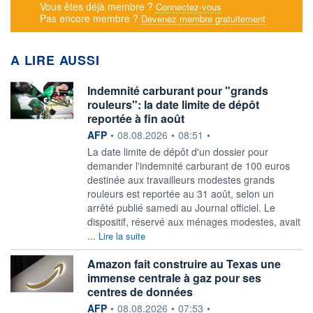
Vous êtes déjà membre ?
Connectez-vous
Pas encore membre ?
Devenez membre gratuitement
A LIRE AUSSI
Indemnité carburant pour "grands
rouleurs": la date limite de dépôt
reportée à fin août
information fournie par
AFP
•
08.08.2026
•
08:51
•
La date limite de dépôt d'un dossier pour
demander l'indemnité carburant de 100 euros
destinée aux travailleurs modestes grands
rouleurs est reportée au 31 août, selon un
arrêté publié samedi au Journal officiel. Le
dispositif, réservé aux ménages modestes, avait
...
Lire la suite
Amazon fait construire au Texas une
immense centrale à gaz pour ses
centres de données
information fournie par
AFP
•
08.08.2026
•
07:53
•