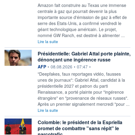
Amazon fait construire au Texas une immense
centrale à gaz qui pourrait devenir la plus
importante source d'émission de gaz à effet de
serre des Etats-Unis, a confirmé vendredi le
géant technologique américain. Le projet,
nommé GW Ranch, est destiné à alimenter ...
Lire la suite
Présidentielle: Gabriel Attal porte plainte,
dénonçant une ingérence russe
information fournie par
AFP
•
08.08.2026
•
07:47
•
"Deepfakes, faux reportages vidéo, fausses
unes de journaux": Gabriel Attal, candidat à la
présidentielle 2027 et patron du parti
Renaissance, a porté plainte pour "ingérence
étrangère" en "provenance de réseaux russes".
Après un premier signalement mercredi "pour ...
Lire la suite
Colombie: le président de la Espriella
promet de combattre "sans répit" le
narcotrafic