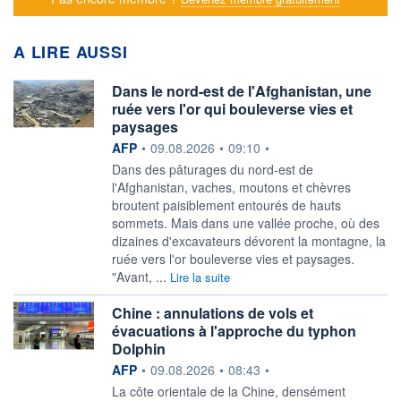
A LIRE AUSSI
Dans le nord-est de l'Afghanistan, une
ruée vers l'or qui bouleverse vies et
paysages
information fournie par
AFP
•
09.08.2026
•
09:10
•
Dans des pâturages du nord-est de
l'Afghanistan, vaches, moutons et chèvres
broutent paisiblement entourés de hauts
sommets. Mais dans une vallée proche, où des
dizaines d'excavateurs dévorent la montagne, la
ruée vers l'or bouleverse vies et paysages.
"Avant, ...
Lire la suite
Chine : annulations de vols et
évacuations à l'approche du typhon
Dolphin
information fournie par
AFP
•
09.08.2026
•
08:43
•
La côte orientale de la Chine, densément