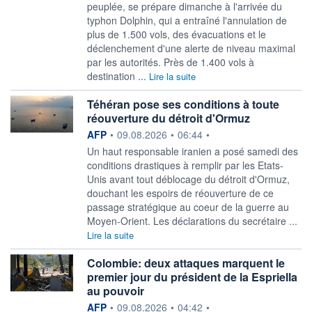
peuplée, se prépare dimanche à l'arrivée du
typhon Dolphin, qui a entraîné l'annulation de
plus de 1.500 vols, des évacuations et le
déclenchement d'une alerte de niveau maximal
par les autorités. Près de 1.400 vols à
destination ...
Lire la suite
Téhéran pose ses conditions à toute
réouverture du détroit d'Ormuz
information fournie par
AFP
•
09.08.2026
•
06:44
•
Un haut responsable iranien a posé samedi des
conditions drastiques à remplir par les Etats-
Unis avant tout déblocage du détroit d'Ormuz,
douchant les espoirs de réouverture de ce
passage stratégique au coeur de la guerre au
Moyen-Orient. Les déclarations du secrétaire ...
Lire la suite
Colombie: deux attaques marquent le
premier jour du président de la Espriella
au pouvoir
information fournie par
AFP
•
09.08.2026
•
04:42
•