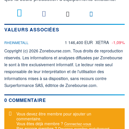
VALEURS ASSOCIÉES
1 146,400 EUR
XETRA
-1,09%
RHEINMETALL
Copyright (c) 2026 Zonebourse.com. Tous droits de reproduction
réservés. Les informations et analyses diffusées par Zonebourse
le sont à titre exclusivement informatif. Le lecteur reste seul
responsable de leur interprétation et de l'utilisation des
informations mises à sa disposition, sans recours contre
Surperformance SAS, éditrice de Zonebourse.com.
0 COMMENTAIRE
Message d'alerte
Vous devez être membre pour ajouter un
commentaire.
Vous êtes déjà membre ?
Connectez-vous
Pas encore membre ?
Devenez membre gratuitement