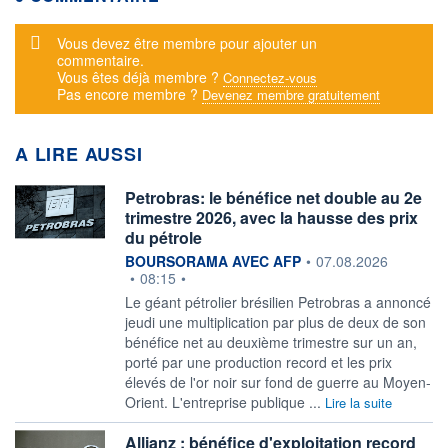
Message d'alerte
Vous devez être membre pour ajouter un
commentaire.
Vous êtes déjà membre ?
Connectez-vous
Pas encore membre ?
Devenez membre gratuitement
A LIRE AUSSI
Petrobras: le bénéfice net double au 2e
trimestre 2026, avec la hausse des prix
du pétrole
information fournie par
BOURSORAMA AVEC AFP
•
07.08.2026
•
08:15
•
Le géant pétrolier brésilien Petrobras a annoncé
jeudi une multiplication par plus de deux de son
bénéfice net au deuxième trimestre sur un an,
porté par une production record et les prix
élevés de l'or noir sur fond de guerre au Moyen-
Orient. L'entreprise publique ...
Lire la suite
Allianz : bénéfice d'exploitation record