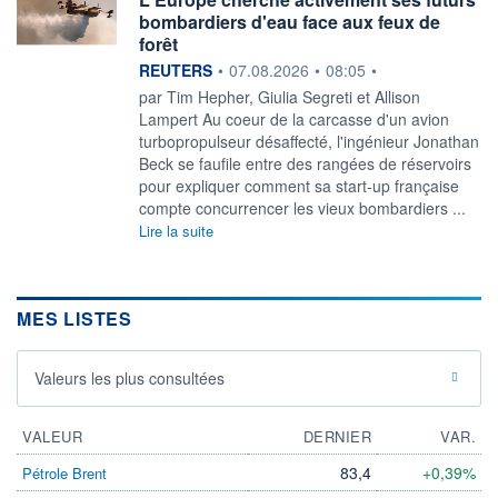
bombardiers d'eau face aux feux de
forêt
information fournie par
REUTERS
•
07.08.2026
•
08:05
•
par Tim Hepher, Giulia Segreti et Allison
Lampert Au coeur de la carcasse d'un avion
turbopropulseur désaffecté, l'ingénieur Jonathan
‌Beck se faufile entre des rangées de réservoirs
pour expliquer comment sa start-up française
compte concurrencer les vieux bombardiers ...
Lire la suite
MES LISTES
Valeurs les plus consultées
VALEUR
DERNIER
VAR.
83,4
+0,39%
Pétrole Brent