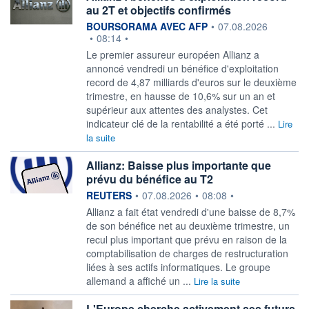
au 2T et objectifs confirmés
information fournie par
BOURSORAMA AVEC AFP
•
07.08.2026
•
08:14
•
Le premier assureur européen Allianz a
annoncé vendredi un bénéfice d'exploitation
record de 4,87 milliards d'euros sur le deuxième
trimestre, en hausse de 10,6% sur un an et
supérieur aux attentes des analystes. Cet
indicateur clé de la rentabilité a été porté ...
Lire
la suite
Allianz: Baisse plus importante que
prévu du bénéfice au T2
information fournie par
REUTERS
•
07.08.2026
•
08:08
•
Allianz ‌a fait état vendredi d'une baisse de ​8,7%
de son bénéfice net au deuxième trimestre, un
recul plus important que prévu ​en raison de la
comptabilisation de charges de ​restructuration
liées à ses ⁠actifs informatiques. Le groupe
allemand a affiché ‌un ...
Lire la suite
L'Europe cherche activement ses futurs